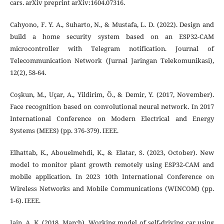
cars. arXiv preprint arXiv:1604.07316.
Cahyono, F. Y. A., Suharto, N., & Mustafa, L. D. (2022). Design and
build a home security system based on an ESP32-CAM
microcontroller with Telegram notification. Journal of
Telecommunication Network (Jurnal Jaringan Telekomunikasi),
12(2), 58-64.
Coşkun, M., Uçar, A., Yildirim, Ö., & Demir, Y. (2017, November).
Face recognition based on convolutional neural network. In 2017
International Conference on Modern Electrical and Energy
Systems (MEES) (pp. 376-379). IEEE.
Elhattab, K., Abouelmehdi, K., & Elatar, S. (2023, October). New
model to monitor plant growth remotely using ESP32-CAM and
mobile application. In 2023 10th International Conference on
Wireless Networks and Mobile Communications (WINCOM) (pp.
1-6). IEEE.
Jain, A. K. (2018, March). Working model of self-driving car using