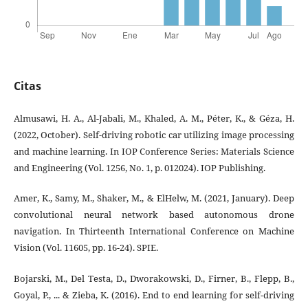
Citas
Almusawi, H. A., Al-Jabali, M., Khaled, A. M., Péter, K., & Géza, H.
(2022, October). Self-driving robotic car utilizing image processing
and machine learning. In IOP Conference Series: Materials Science
and Engineering (Vol. 1256, No. 1, p. 012024). IOP Publishing.
Amer, K., Samy, M., Shaker, M., & ElHelw, M. (2021, January). Deep
convolutional neural network based autonomous drone
navigation. In Thirteenth International Conference on Machine
Vision (Vol. 11605, pp. 16-24). SPIE.
Bojarski, M., Del Testa, D., Dworakowski, D., Firner, B., Flepp, B.,
Goyal, P., ... & Zieba, K. (2016). End to end learning for self-driving