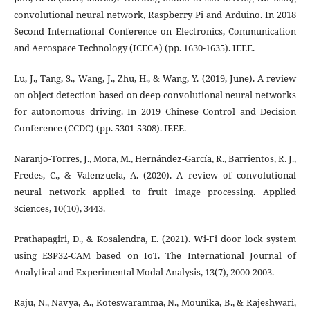
convolutional neural network, Raspberry Pi and Arduino. In 2018
Second International Conference on Electronics, Communication
and Aerospace Technology (ICECA) (pp. 1630-1635). IEEE.
Lu, J., Tang, S., Wang, J., Zhu, H., & Wang, Y. (2019, June). A review
on object detection based on deep convolutional neural networks
for autonomous driving. In 2019 Chinese Control and Decision
Conference (CCDC) (pp. 5301-5308). IEEE.
Naranjo-Torres, J., Mora, M., Hernández-García, R., Barrientos, R. J.,
Fredes, C., & Valenzuela, A. (2020). A review of convolutional
neural network applied to fruit image processing. Applied
Sciences, 10(10), 3443.
Prathapagiri, D., & Kosalendra, E. (2021). Wi-Fi door lock system
using ESP32-CAM based on IoT. The International Journal of
Analytical and Experimental Modal Analysis, 13(7), 2000-2003.
Raju, N., Navya, A., Koteswaramma, N., Mounika, B., & Rajeshwari,