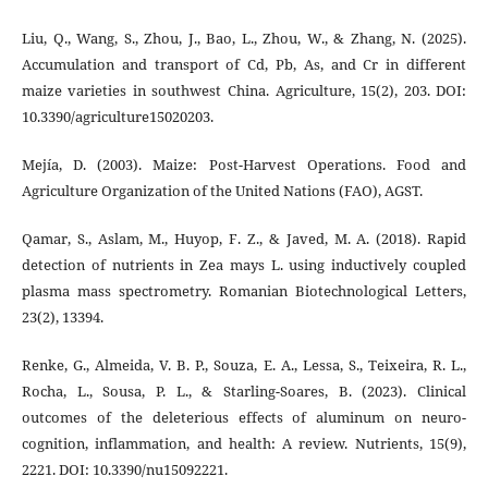
Liu, Q., Wang, S., Zhou, J., Bao, L., Zhou, W., & Zhang, N. (2025).
Accumulation and transport of Cd, Pb, As, and Cr in different
maize varieties in southwest China. Agriculture, 15(2), 203. DOI:
10.3390/agriculture15020203.
Mejía, D. (2003). Maize: Post-Harvest Operations. Food and
Agriculture Organization of the United Nations (FAO), AGST.
Qamar, S., Aslam, M., Huyop, F. Z., & Javed, M. A. (2018). Rapid
detection of nutrients in Zea mays L. using inductively coupled
plasma mass spectrometry. Romanian Biotechnological Letters,
23(2), 13394.
Renke, G., Almeida, V. B. P., Souza, E. A., Lessa, S., Teixeira, R. L.,
Rocha, L., Sousa, P. L., & Starling-Soares, B. (2023). Clinical
outcomes of the deleterious effects of aluminum on neuro-
cognition, inflammation, and health: A review. Nutrients, 15(9),
2221. DOI: 10.3390/nu15092221.