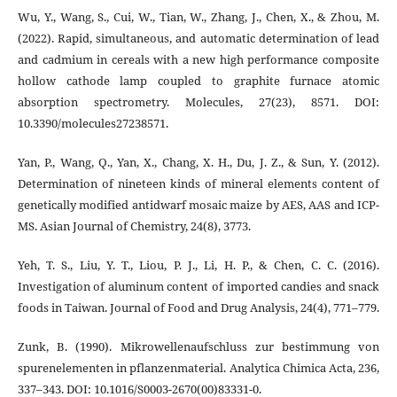
Wu, Y., Wang, S., Cui, W., Tian, W., Zhang, J., Chen, X., & Zhou, M.
(2022). Rapid, simultaneous, and automatic determination of lead
and cadmium in cereals with a new high performance composite
hollow cathode lamp coupled to graphite furnace atomic
absorption spectrometry. Molecules, 27(23), 8571. DOI:
10.3390/molecules27238571.
Yan, P., Wang, Q., Yan, X., Chang, X. H., Du, J. Z., & Sun, Y. (2012).
Determination of nineteen kinds of mineral elements content of
genetically modified antidwarf mosaic maize by AES, AAS and ICP-
MS. Asian Journal of Chemistry, 24(8), 3773.
Yeh, T. S., Liu, Y. T., Liou, P. J., Li, H. P., & Chen, C. C. (2016).
Investigation of aluminum content of imported candies and snack
foods in Taiwan. Journal of Food and Drug Analysis, 24(4), 771–779.
Zunk, B. (1990). Mikrowellenaufschluss zur bestimmung von
spurenelementen in pflanzenmaterial. Analytica Chimica Acta, 236,
337–343. DOI: 10.1016/S0003-2670(00)83331-0.