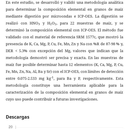
En este estudio, se desarrolló y validó una metodología analítica
para determinar la composición elemental en granos de maíz
mediante digestión por microondas e ICP-OES. La digestión se
realizó con HNO
y H
O
, para 22 muestras de maíz, y se
3
2
2
determinó la composición elemental con ICP-OES. El método fue
validado con el material de referencia SRM 1577c, que mostró la
presencia de K, Ca, Mg, P, Cu, Fe, Mn, Zn y Na con %R de 87-98 % y,
DER < 5.3% con excepción del Mg, valores que indican que la
metodología demostró ser precisa y exacta. En las muestras de
maíz fue posible determinar hasta 12 elementos (K, Ca, Mg, P, Cu,
Fe, Mn, Zn, Na, Al, Ba y Sr) con el ICP-OES, con límites de detección
-1
entre 0.075-2.533 mg kg
, para Ba y P, respectivamente. Esta
metodología constituye una herramienta aplicable para la
caracterización de la composición elemental en granos de maíz
cuyo uso puede contribuir a futuras investigaciones.
Descargas