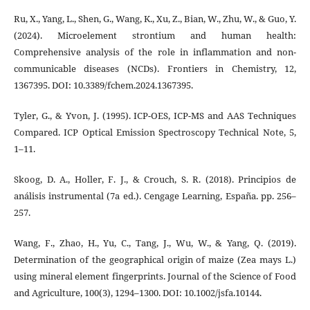
Ru, X., Yang, L., Shen, G., Wang, K., Xu, Z., Bian, W., Zhu, W., & Guo, Y.
(2024). Microelement strontium and human health:
Comprehensive analysis of the role in inflammation and non-
communicable diseases (NCDs). Frontiers in Chemistry, 12,
1367395. DOI: 10.3389/fchem.2024.1367395.
Tyler, G., & Yvon, J. (1995). ICP-OES, ICP-MS and AAS Techniques
Compared. ICP Optical Emission Spectroscopy Technical Note, 5,
1–11.
Skoog, D. A., Holler, F. J., & Crouch, S. R. (2018). Principios de
análisis instrumental (7a ed.). Cengage Learning, España. pp. 256–
257.
Wang, F., Zhao, H., Yu, C., Tang, J., Wu, W., & Yang, Q. (2019).
Determination of the geographical origin of maize (Zea mays L.)
using mineral element fingerprints. Journal of the Science of Food
and Agriculture, 100(3), 1294–1300. DOI: 10.1002/jsfa.10144.