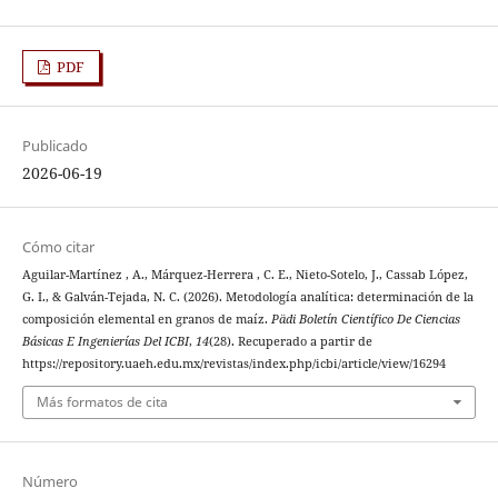
PDF
Publicado
2026-06-19
Cómo citar
Aguilar-Martínez , A., Márquez-Herrera , C. E., Nieto-Sotelo, J., Cassab López,
G. I., & Galván-Tejada, N. C. (2026). Metodología analítica: determinación de la
composición elemental en granos de maíz.
Pädi Boletín Científico De Ciencias
Básicas E Ingenierías Del ICBI
,
14
(28). Recuperado a partir de
https://repository.uaeh.edu.mx/revistas/index.php/icbi/article/view/16294
Más formatos de cita
Número