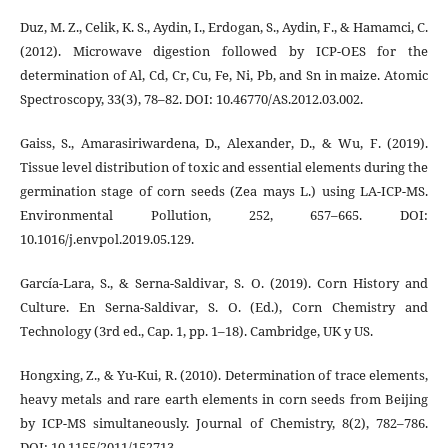
Duz, M. Z., Celik, K. S., Aydin, I., Erdogan, S., Aydin, F., & Hamamci, C.
(2012). Microwave digestion followed by ICP-OES for the
determination of Al, Cd, Cr, Cu, Fe, Ni, Pb, and Sn in maize. Atomic
Spectroscopy, 33(3), 78–82. DOI: 10.46770/AS.2012.03.002.
Gaiss, S., Amarasiriwardena, D., Alexander, D., & Wu, F. (2019).
Tissue level distribution of toxic and essential elements during the
germination stage of corn seeds (Zea mays L.) using LA-ICP-MS.
Environmental Pollution, 252, 657–665. DOI:
10.1016/j.envpol.2019.05.129.
García-Lara, S., & Serna-Saldivar, S. O. (2019). Corn History and
Culture. En Serna-Saldivar, S. O. (Ed.), Corn Chemistry and
Technology (3rd ed., Cap. 1, pp. 1–18). Cambridge, UK y US.
Hongxing, Z., & Yu-Kui, R. (2010). Determination of trace elements,
heavy metals and rare earth elements in corn seeds from Beijing
by ICP-MS simultaneously. Journal of Chemistry, 8(2), 782–786.
DOI: 10.1155/2011/152713.