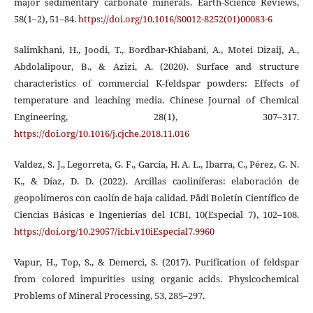
major sedimentary carbonate minerals. Earth-Science Reviews,
58(1–2), 51–84.
https://doi.org/10.1016/S0012-8252(01)00083-6
Salimkhani, H., Joodi, T., Bordbar-Khiabani, A., Motei Dizaij, A.,
Abdolalipour, B., & Azizi, A. (2020). Surface and structure
characteristics of commercial K-feldspar powders: Effects of
temperature and leaching media. Chinese Journal of Chemical
Engineering, 28(1), 307–317.
https://doi.org/10.1016/j.cjche.2018.11.016
Valdez, S. J., Legorreta, G. F., García, H. A. L., Ibarra, C., Pérez, G. N.
K., & Díaz, D. D. (2022). Arcillas caoliníferas: elaboración de
geopolímeros con caolín de baja calidad. Pädi Boletín Científico de
Ciencias Básicas e Ingenierías del ICBI, 10(Especial 7), 102–108.
https://doi.org/10.29057/icbi.v10iEspecial7.9960
Vapur, H., Top, S., & Demerci, S. (2017). Purification of feldspar
from colored impurities using organic acids. Physicochemical
Problems of Mineral Processing, 53, 285–297.