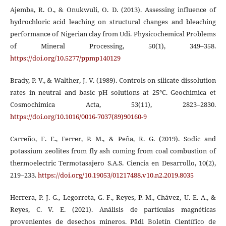
Ajemba, R. O., & Onukwuli, O. D. (2013). Assessing influence of
hydrochloric acid leaching on structural changes and bleaching
performance of Nigerian clay from Udi. Physicochemical Problems
of Mineral Processing, 50(1), 349–358.
https://doi.org/10.5277/ppmp140129
Brady, P. V., & Walther, J. V. (1989). Controls on silicate dissolution
rates in neutral and basic pH solutions at 25°C. Geochimica et
Cosmochimica Acta, 53(11), 2823–2830.
https://doi.org/10.1016/0016-7037(89)90160-9
Carreño, F. E., Ferrer, P. M., & Peña, R. G. (2019). Sodic and
potassium zeolites from fly ash coming from coal combustion of
thermoelectric Termotasajero S.A.S. Ciencia en Desarrollo, 10(2),
219–233.
https://doi.org/10.19053/01217488.v10.n2.2019.8035
Herrera, P. J. G., Legorreta, G. F., Reyes, P. M., Chávez, U. E. A., &
Reyes, C. V. E. (2021). Análisis de partículas magnéticas
provenientes de desechos mineros. Pädi Boletín Científico de