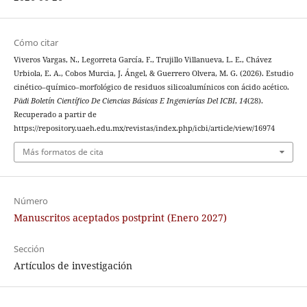
Cómo citar
Viveros Vargas, N., Legorreta García, F., Trujillo Villanueva, L. E., Chávez
Urbiola, E. A., Cobos Murcia, J. Ángel, & Guerrero Olvera, M. G. (2026). Estudio
cinético–químico–morfológico de residuos silicoalumínicos con ácido acético.
Pädi Boletín Científico De Ciencias Básicas E Ingenierías Del ICBI
,
14
(28).
Recuperado a partir de
https://repository.uaeh.edu.mx/revistas/index.php/icbi/article/view/16974
Más formatos de cita
Número
Manuscritos aceptados postprint (Enero 2027)
Sección
Artículos de investigación