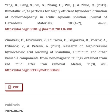
Yang, B., Deng, S., Yu, G., Zhang, H., Wu, J., & Zhuo, Q. (2011).
Bimetallic Pd/Al particles for highly efficient hydrodechlorination
of 2-chlorobiphenyl in acidic aqueous solution. Journal of
Hazardous Materials, 189(1–2), 76–83.
https://doi.org/10.1016/j.jhazmat.2011.02.001
Zinoveev, D., Grudinsky, P., Zhiltsova, E., Grigoreva, D., Volkov, A.,
Dybanov, V., & Petelin, A. (2021). Research on high-pressure
hydrochloric acid leaching of scandium, aluminum and other
valuable components from non-magnetic tailings obtained from
red mud after iron removal. Metals, 11(3), 469.
https://doi.org/10.3390/met11030469
PDF
Publicado
2026-06-26