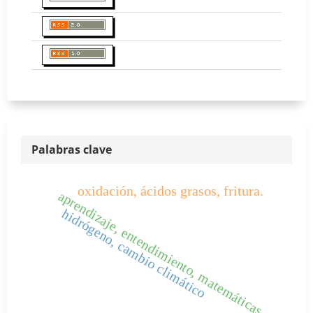
Palabras clave
oxidación, ácidos grasos, fritura.
aprendizaje, entendimiento, matemáticas
hidrógeno, cambio climático