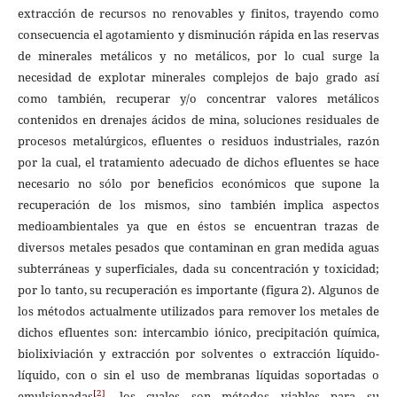
extracción de recursos no renovables y finitos, trayendo como
consecuencia el agotamiento y disminución rápida en las reservas
de minerales metálicos y no metálicos, por lo cual surge la
necesidad de explotar minerales complejos de bajo grado así
como también, recuperar y/o concentrar valores metálicos
contenidos en drenajes ácidos de mina, soluciones residuales de
procesos metalúrgicos, efluentes o residuos industriales, razón
por la cual, el tratamiento adecuado de dichos efluentes se hace
necesario no sólo por beneficios económicos que supone la
recuperación de los mismos, sino también implica aspectos
medioambientales ya que en éstos se encuentran trazas de
diversos metales pesados que contaminan en gran medida aguas
subterráneas y superficiales, dada su concentración y toxicidad;
por lo tanto, su recuperación es importante (figura 2). Algunos de
los métodos actualmente utilizados para remover los metales de
dichos efluentes son: intercambio iónico, precipitación química,
biolixiviación y extracción por solventes o extracción líquido-
líquido, con o sin el uso de membranas líquidas soportadas o
[2]
emulsionadas
, los cuales son métodos viables para su