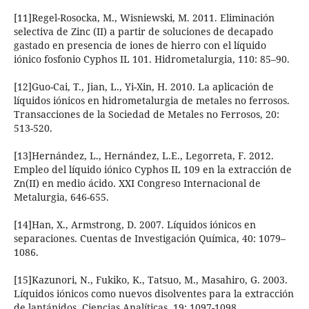
[11]Regel-Rosocka, M., Wisniewski, M. 2011. Eliminación
selectiva de Zinc (II) a partir de soluciones de decapado
gastado en presencia de iones de hierro con el líquido
iónico fosfonio Cyphos IL 101. Hidrometalurgia, 110: 85–90.
[12]Guo-Cai, T., Jian, L., Yi-Xin, H. 2010. La aplicación de
líquidos iónicos en hidrometalurgia de metales no ferrosos.
Transacciones de la Sociedad de Metales no Ferrosos, 20:
513-520.
[13]Hernández, L., Hernández, L.E., Legorreta, F. 2012.
Empleo del líquido iónico Cyphos IL 109 en la extracción de
Zn(II) en medio ácido. XXI Congreso Internacional de
Metalurgia, 646-655.
[14]Han, X., Armstrong, D. 2007. Líquidos iónicos en
separaciones. Cuentas de Investigación Química, 40: 1079–
1086.
[15]Kazunori, N., Fukiko, K., Tatsuo, M., Masahiro, G. 2003.
Líquidos iónicos como nuevos disolventes para la extracción
de lantánidos. Ciencias Analíticas, 19: 1097-1098.