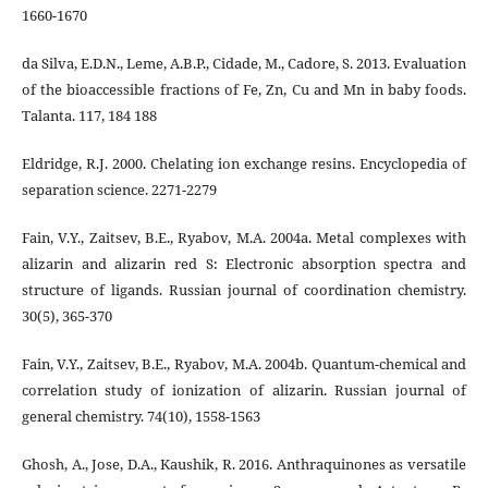
1660-1670
da Silva, E.D.N., Leme, A.B.P., Cidade, M., Cadore, S. 2013. Evaluation
of the bioaccessible fractions of Fe, Zn, Cu and Mn in baby foods.
Talanta. 117, 184 188
Eldridge, R.J. 2000. Chelating ion exchange resins. Encyclopedia of
separation science. 2271-2279
Fain, V.Y., Zaitsev, B.E., Ryabov, M.A. 2004a. Metal complexes with
alizarin and alizarin red S: Electronic absorption spectra and
structure of ligands. Russian journal of coordination chemistry.
30(5), 365-370
Fain, V.Y., Zaitsev, B.E., Ryabov, M.A. 2004b. Quantum-chemical and
correlation study of ionization of alizarin. Russian journal of
general chemistry. 74(10), 1558-1563
Ghosh, A., Jose, D.A., Kaushik, R. 2016. Anthraquinones as versatile