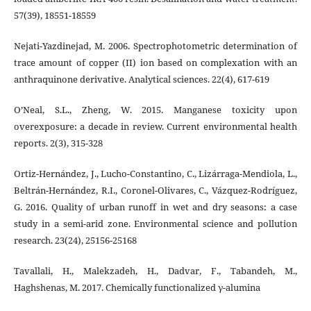
57(39), 18551-18559
Nejati-Yazdinejad, M. 2006. Spectrophotometric determination of
trace amount of copper (II) ion based on complexation with an
anthraquinone derivative. Analytical sciences. 22(4), 617-619
O’Neal, S.L., Zheng, W. 2015. Manganese toxicity upon
overexposure: a decade in review. Current environmental health
reports. 2(3), 315-328
Ortiz-Hernández, J., Lucho-Constantino, C., Lizárraga-Mendiola, L.,
Beltrán-Hernández, R.I., Coronel-Olivares, C., Vázquez-Rodríguez,
G. 2016. Quality of urban runoff in wet and dry seasons: a case
study in a semi-arid zone. Environmental science and pollution
research. 23(24), 25156-25168
Tavallali, H., Malekzadeh, H., Dadvar, F., Tabandeh, M.,
Haghshenas, M. 2017. Chemically functionalized γ-alumina