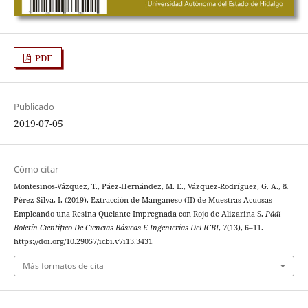
PDF
Publicado
2019-07-05
Cómo citar
Montesinos-Vázquez, T., Páez-Hernández, M. E., Vázquez-Rodríguez, G. A., &
Pérez-Silva, I. (2019). Extracción de Manganeso (II) de Muestras Acuosas
Empleando una Resina Quelante Impregnada con Rojo de Alizarina S.
Pädi
Boletín Científico De Ciencias Básicas E Ingenierías Del ICBI
,
7
(13), 6–11.
https://doi.org/10.29057/icbi.v7i13.3431
Más formatos de cita