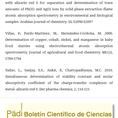
with alizarin red S for separation and determination of trace
amounts of Pb(II) and Ag(I) ions by solid phase extraction–flame
atomic absorption spectrometry in environmental and biological
samples. Arabian journal of chemistry. 10, S2090-S2097
Viñas, P., Pardo-Martínez, M., Hernández-Córdoba, M. 2000.
Determination of copper, cobalt, nickel, and manganese in baby
food slurries using electrothermal atomic absorption
spectrometry. Journal of agricultural and food chemistry. 48(12),
5789-5794
Yadav, L., Sanjay, S.S., Ankit, P., Chattopadhyaya, M.C. 2010.
Simultaneous determination of stability constant and molar
absorptivity coefficient of the charge-transfer complexes of
metal–alizarin red S. Der pharma chemica. 2, 114-121