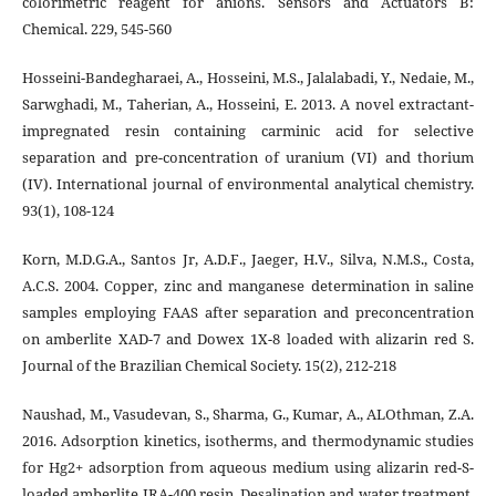
colorimetric reagent for anions. Sensors and Actuators B:
Chemical. 229, 545-560
Hosseini-Bandegharaei, A., Hosseini, M.S., Jalalabadi, Y., Nedaie, M.,
Sarwghadi, M., Taherian, A., Hosseini, E. 2013. A novel extractant-
impregnated resin containing carminic acid for selective
separation and pre-concentration of uranium (VI) and thorium
(IV). International journal of environmental analytical chemistry.
93(1), 108-124
Korn, M.D.G.A., Santos Jr, A.D.F., Jaeger, H.V., Silva, N.M.S., Costa,
A.C.S. 2004. Copper, zinc and manganese determination in saline
samples employing FAAS after separation and preconcentration
on amberlite XAD-7 and Dowex 1X-8 loaded with alizarin red S.
Journal of the Brazilian Chemical Society. 15(2), 212-218
Naushad, M., Vasudevan, S., Sharma, G., Kumar, A., ALOthman, Z.A.
2016. Adsorption kinetics, isotherms, and thermodynamic studies
for Hg2+ adsorption from aqueous medium using alizarin red-S-
loaded amberlite IRA-400 resin. Desalination and water treatment.