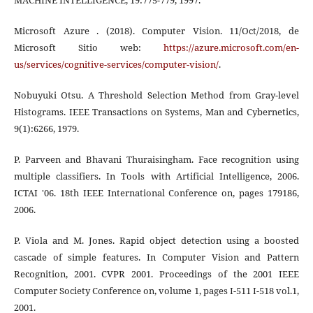
MACHINE INTELLIGENCE, 19:775-779, 1997.
Microsoft Azure . (2018). Computer Vision. 11/Oct/2018, de
Microsoft Sitio web:
https://azure.microsoft.com/en-
us/services/cognitive-services/computer-vision/
.
Nobuyuki Otsu. A Threshold Selection Method from Gray-level
Histograms. IEEE Transactions on Systems, Man and Cybernetics,
9(1):6266, 1979.
P. Parveen and Bhavani Thuraisingham. Face recognition using
multiple classifiers. In Tools with Artificial Intelligence, 2006.
ICTAI '06. 18th IEEE International Conference on, pages 179186,
2006.
P. Viola and M. Jones. Rapid object detection using a boosted
cascade of simple features. In Computer Vision and Pattern
Recognition, 2001. CVPR 2001. Proceedings of the 2001 IEEE
Computer Society Conference on, volume 1, pages I-511 I-518 vol.1,
2001.