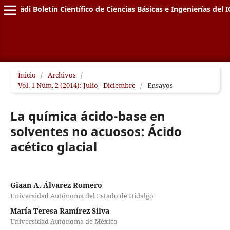
Pädi Boletín Científico de Ciencias Básicas e Ingenierías del I
Inicio
/
Archivos
/
Vol. 1 Núm. 2 (2014): Julio - Diciembre
/
Ensayos
La química ácido-base en
solventes no acuosos: Ácido
acético glacial
Giaan A. Álvarez Romero
Universidad Autónoma del Estado de Hidalgo
María Teresa Ramírez Silva
Universidad Autónoma de México