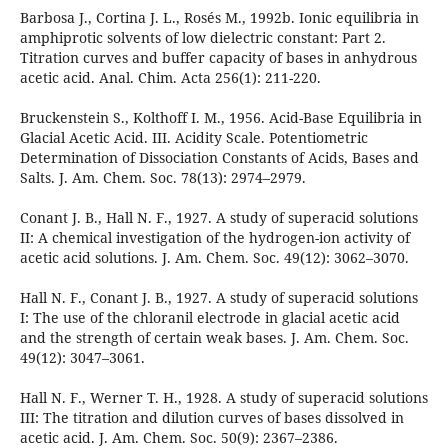
Barbosa J., Cortina J. L., Rosés M., 1992b. Ionic equilibria in
amphiprotic solvents of low dielectric constant: Part 2.
Titration curves and buffer capacity of bases in anhydrous
acetic acid. Anal. Chim. Acta 256(1): 211-220.
Bruckenstein S., Kolthoff I. M., 1956. Acid-Base Equilibria in
Glacial Acetic Acid. III. Acidity Scale. Potentiometric
Determination of Dissociation Constants of Acids, Bases and
Salts. J. Am. Chem. Soc. 78(13): 2974–2979.
Conant J. B., Hall N. F., 1927. A study of superacid solutions
II: A chemical investigation of the hydrogen-ion activity of
acetic acid solutions. J. Am. Chem. Soc. 49(12): 3062–3070.
Hall N. F., Conant J. B., 1927. A study of superacid solutions
I: The use of the chloranil electrode in glacial acetic acid
and the strength of certain weak bases. J. Am. Chem. Soc.
49(12): 3047–3061.
Hall N. F., Werner T. H., 1928. A study of superacid solutions
III: The titration and dilution curves of bases dissolved in
acetic acid. J. Am. Chem. Soc. 50(9): 2367–2386.