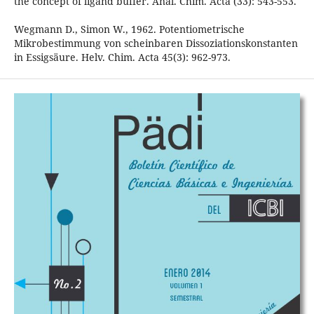
the concept of ligand buffer. Anal. Chim. Acta (33): 543-553.
Wegmann D., Simon W., 1962. Potentiometrische
Mikrobestimmung von scheinbaren Dissoziationskonstanten
in Essigsäure. Helv. Chim. Acta 45(3): 962-973.