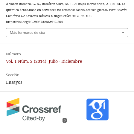
Álvarez Romero, G. A., Ramírez Silva, M. T., & Rojas Hernández, A. (2014). La
química ácido-base en solventes no acuosos: Ácido acético glacial.
Pädi Boletín
Científico De Ciencias Básicas E Ingenierías Del ICBI
,
1
(2).
https://doi.org/10.29057/icbi.v1i2.504
Más formatos de cita
Número
Vol. 1 Núm. 2 (2014): Julio - Diciembre
Sección
Ensayos
0