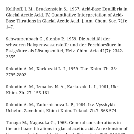
Kolthoff, I. M., Bruckenstein S., 1957. Acid-Base Equilibria in
Glacial Acetic Acid. IV. Quantitative Interpretation of Acid-
Base Titrations in Glacial Acetic Acid. J. Am. Chem. Soc. 7(1):
1–7.
Schwarzenbach G., Stenby P., 1959. Die Acidität der
schweren Halogenwasserstoffe und der Perchlorsäure in
Essigsäure als Lösungsmittel, Helv. Chim. Acta 42(7): 2342-
2355.
Shkodin A. M., Karkuzaki L. I., 1959. Ukr. Khim. Zh. 33:
2795-2802.
Shkodin A. M., Izmailov N. A., Karkuzaki L. I., 1961, Ukr.
Khim. Zh. 27: 155-161.
Shkodin A. M., Zadornichova L. P., 1964. Izv. Vysshykh
Uchebn. Zavedenii, Khim i Khim. Teknol. Zh.7: 568-574.
Tanaga M., Nagasuka G., 1965. General considerations in
the acid-base titrations in glacial acetic acid: An extension of