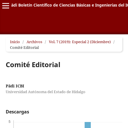
Pädi Boletín Científico de Ciencias Básicas e Ingenierías del I
Inicio
/
Archivos
/
Vol. 7 (2019): Especial 2 (Diciembre)
/
Comité Editorial
Comité Editorial
Pädi ICBI
Universidad Autónoma del Estado de Hidalgo
Descargas