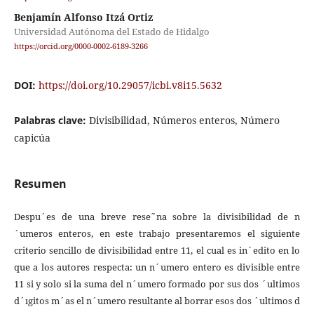
Benjamín Alfonso Itzá Ortiz
Universidad Autónoma del Estado de Hidalgo
https://orcid.org/0000-0002-6189-3266
DOI:
https://doi.org/10.29057/icbi.v8i15.5632
Palabras clave:
Divisibilidad, Números enteros, Número
capicúa
Resumen
Despu´es de una breve rese˜na sobre la divisibilidad de n
´umeros enteros, en este trabajo presentaremos el siguiente
criterio sencillo de divisibilidad entre 11, el cual es in´edito en lo
que a los autores respecta: un n´umero entero es divisible entre
11 si y solo si la suma del n´umero formado por sus dos ´ultimos
d´ıgitos m´as el n´umero resultante al borrar esos dos ´ultimos d