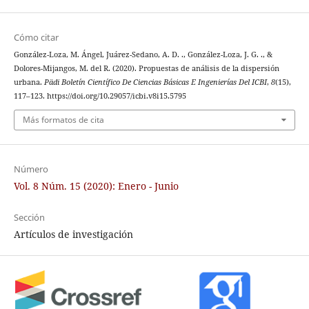
Cómo citar
González-Loza, M. Ángel, Juárez-Sedano, A. D. ., González-Loza, J. G. ., &
Dolores-Mijangos, M. del R. (2020). Propuestas de análisis de la dispersión
urbana.
Pädi Boletín Científico De Ciencias Básicas E Ingenierías Del ICBI
,
8
(15),
117–123. https://doi.org/10.29057/icbi.v8i15.5795
Más formatos de cita
Número
Vol. 8 Núm. 15 (2020): Enero - Junio
Sección
Artículos de investigación