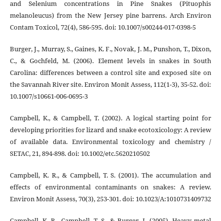
and Selenium concentrations in Pine Snakes (Pituophis
melanoleucus) from the New Jersey pine barrens. Arch Environ
Contam Toxicol, 72(4), 586-595. doi: 10.1007/s00244-017-0398-5
Burger, J., Murray, S., Gaines, K. F., Novak, J. M., Punshon, T., Dixon,
C., & Gochfeld, M. (2006). Element levels in snakes in South
Carolina: differences between a control site and exposed site on
the Savannah River site. Environ Monit Assess, 112(1-3), 35-52. doi:
10.1007/s10661-006-0695-3
Campbell, K., & Campbell, T. (2002). A logical starting point for
developing priorities for lizard and snake ecotoxicology: A review
of available data. Environmental toxicology and chemistry /
SETAC, 21, 894-898. doi: 10.1002/etc.5620210502
Campbell, K. R., & Campbell, T. S. (2001). The accumulation and
effects of environmental contaminants on snakes: A review.
Environ Monit Assess, 70(3), 253-301. doi: 10.1023/A:1010731409732
Campbell, K. R., Campbell, T. S., & Burger, J. (2005). Heavy metal