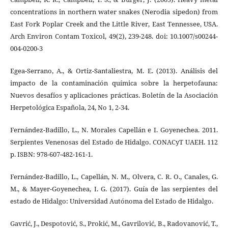
concentrations in northern water snakes (Nerodia sipedon) from
East Fork Poplar Creek and the Little River, East Tennessee, USA.
Arch Environ Contam Toxicol, 49(2), 239-248. doi: 10.1007/s00244-
004-0200-3
Egea-Serrano, A., & Ortiz-Santaliestra, M. E. (2013). Análisis del
impacto de la contaminación química sobre la herpetofauna:
Nuevos desafíos y aplicaciones prácticas. Boletín de la Asociación
Herpetológica Española, 24, No 1, 2-34.
Fernández-Badillo, L., N. Morales Capellán e I. Goyenechea. 2011.
Serpientes Venenosas del Estado de Hidalgo. CONACyT UAEH. 112
p. ISBN: 978-607-482-161-1.
Fernández-Badillo, L., Capellán, N. M., Olvera, C. R. O., Canales, G.
M., & Mayer-Goyenechea, I. G. (2017). Guía de las serpientes del
estado de Hidalgo: Universidad Autónoma del Estado de Hidalgo.
Gavrić, J., Despotović, S., Prokić, M., Gavrilović, B., Radovanović, T.,