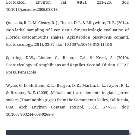
Ecotoxicol Environ Saf, 64(2), 221-225. doi:
10.1016/j.ecoenv.2005.03.018
Quesada, R. J., McCleary, R. J., Heard, D. J., & Lillywhite, H. B. (2014).
Non-lethal sampling of liver tissue for toxicologic evaluation of
Florida cottonmouths snakes, Agkistrodon piscivorus conanti.
Ecotoxicology, 23(1), 33-37. doi: 10.1007/s10646-013-1148-8
Sparling, D.W., Linder, G., Bishop, C.A. & Krest, S. (2010).
Ecotoxicology of Amphibians and Reptiles. Second Edition. SETAC
Press. Pensacola
Wylie, G. D., Hothem, R. L., Bergen, D. R., Martin, L. L., Taylor, R. J.,
& Brussee, B. E. (2009). Metals and trace elements in giant garter
snakes (Thamnophis gigas) from the Sacramento Valley, California,
USA. Arch Environ Contam Toxicol, 56(3), 577-587. doi:
10.1007/s00244-008-9265-8