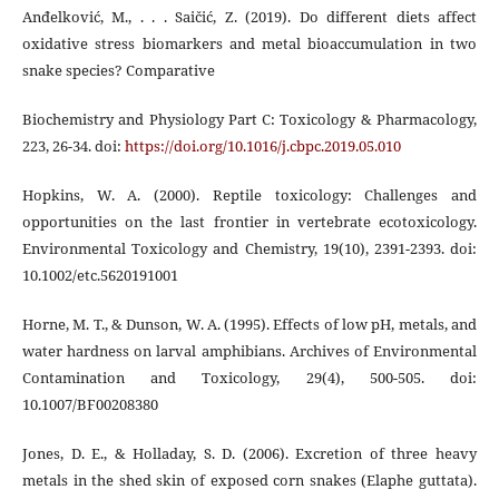
Anđelković, M., . . . Saičić, Z. (2019). Do different diets affect
oxidative stress biomarkers and metal bioaccumulation in two
snake species? Comparative
Biochemistry and Physiology Part C: Toxicology & Pharmacology,
223, 26-34. doi:
https://doi.org/10.1016/j.cbpc.2019.05.010
Hopkins, W. A. (2000). Reptile toxicology: Challenges and
opportunities on the last frontier in vertebrate ecotoxicology.
Environmental Toxicology and Chemistry, 19(10), 2391-2393. doi:
10.1002/etc.5620191001
Horne, M. T., & Dunson, W. A. (1995). Effects of low pH, metals, and
water hardness on larval amphibians. Archives of Environmental
Contamination and Toxicology, 29(4), 500-505. doi:
10.1007/BF00208380
Jones, D. E., & Holladay, S. D. (2006). Excretion of three heavy
metals in the shed skin of exposed corn snakes (Elaphe guttata).