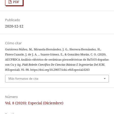
PDF
Publicado
2020-12-12
Cómo citar
Gutiérrez-Núñez, M., Miranda-Hernández, J. G., Herrera-Hernández, H.,
Flores-Cuautle, J. de J. A. ., Suaste-Gómez, E., & González-Morán, C. O. (2020).
AECPBDCA Análisis eléctrico de cerámicas piezoeléctricas de BaTiO3 dopadas
con Cu y Ag.
Pädi Boletín Científico De Ciencias Básicas E Ingenierías Del ICBI
,
8
(Especial), 91–98. https://doi.org/10.29057/icbi.v8iEspecial.6263
Más formatos de cita
Número
Vol. 8 (2020): Especial (Diciembre)