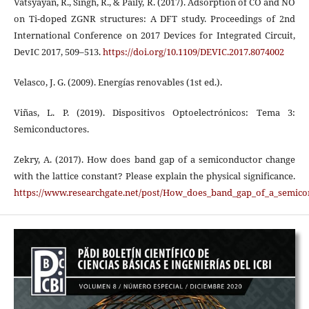
Vatsyayan, R., Singh, R., & Paily, R. (2017). Adsorption of CO and NO
on Ti-doped ZGNR structures: A DFT study. Proceedings of 2nd
International Conference on 2017 Devices for Integrated Circuit,
DevIC 2017, 509–513.
https://doi.org/10.1109/DEVIC.2017.8074002
Velasco, J. G. (2009). Energías renovables (1st ed.).
Viñas, L. P. (2019). Dispositivos Optoelectrónicos: Tema 3:
Semiconductores.
Zekry, A. (2017). How does band gap of a semiconductor change
with the lattice constant? Please explain the physical significance.
https://www.researchgate.net/post/How_does_band_gap_of_a_semicond