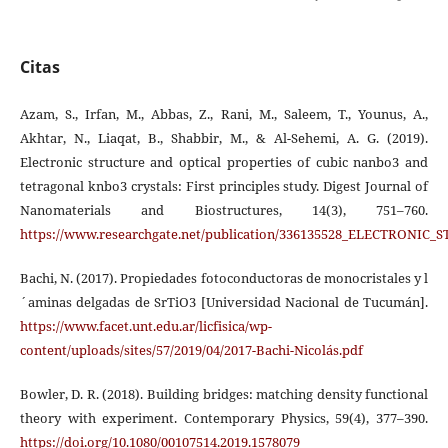
Citas
Azam, S., Irfan, M., Abbas, Z., Rani, M., Saleem, T., Younus, A.,
Akhtar, N., Liaqat, B., Shabbir, M., & Al-Sehemi, A. G. (2019).
Electronic structure and optical properties of cubic nanbo3 and
tetragonal knbo3 crystals: First principles study. Digest Journal of
Nanomaterials and Biostructures, 14(3), 751–760.
https://www.researchgate.net/publication/336135528_ELECTR
Bachi, N. (2017). Propiedades fotoconductoras de monocristales y l
´aminas delgadas de SrTiO3 [Universidad Nacional de Tucumán].
https://www.facet.unt.edu.ar/licfisica/wp-
content/uploads/sites/57/2019/04/2017-Bachi-Nicolás.pdf
Bowler, D. R. (2018). Building bridges: matching density functional
theory with experiment. Contemporary Physics, 59(4), 377–390.
https://doi.org/10.1080/00107514.2019.1578079