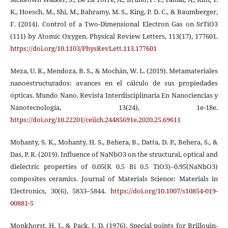
K., Hoesch, M., Shi, M., Bahramy, M. S., King, P. D. C., & Baumberger,
F. (2014). Control of a Two-Dimensional Electron Gas on SrTiO3
(111) by Atomic Oxygen. Physical Review Letters, 113(17), 177601.
https://doi.org/10.1103/PhysRevLett.113.177601
Meza, U. R., Mendoza, B. S., & Mochán, W. L. (2019). Metamateriales
nanoestructurados: avances en el cálculo de sus propiedades
ópticas. Mundo Nano. Revista Interdisciplinaria En Nanociencias y
Nanotecnología, 13(24), 1e-18e.
https://doi.org/10.22201/ceiich.24485691e.2020.25.69611
Mohanty, S. K., Mohanty, H. S., Behera, B., Datta, D. P., Behera, S., &
Das, P. R. (2019). Influence of NaNbO3 on the structural, optical and
dielectric properties of 0.05(K 0.5 Bi 0.5 TiO3)–0.95(NaNbO3)
composites ceramics. Journal of Materials Science: Materials in
Electronics, 30(6), 5833–5844.
https://doi.org/10.1007/s10854-019-
00881-5
Monkhorst, H. J., & Pack, J. D. (1976). Special points for Brillouin-