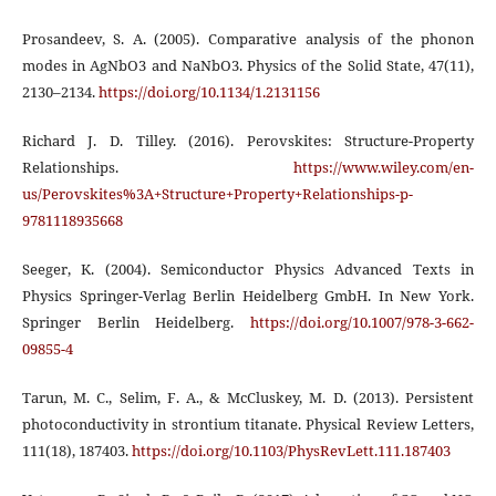
Prosandeev, S. A. (2005). Comparative analysis of the phonon
modes in AgNbO3 and NaNbO3. Physics of the Solid State, 47(11),
2130–2134.
https://doi.org/10.1134/1.2131156
Richard J. D. Tilley. (2016). Perovskites: Structure-Property
Relationships.
https://www.wiley.com/en-
us/Perovskites%3A+Structure+Property+Relationships-p-
9781118935668
Seeger, K. (2004). Semiconductor Physics Advanced Texts in
Physics Springer-Verlag Berlin Heidelberg GmbH. In New York.
Springer Berlin Heidelberg.
https://doi.org/10.1007/978-3-662-
09855-4
Tarun, M. C., Selim, F. A., & McCluskey, M. D. (2013). Persistent
photoconductivity in strontium titanate. Physical Review Letters,
111(18), 187403.
https://doi.org/10.1103/PhysRevLett.111.187403