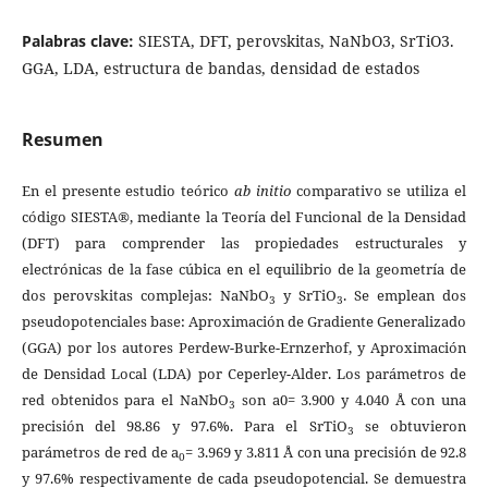
Palabras clave:
SIESTA, DFT, perovskitas, NaNbO3, SrTiO3.
GGA, LDA, estructura de bandas, densidad de estados
Resumen
En el presente estudio teórico
ab initio
comparativo se utiliza el
código SIESTA®, mediante la Teoría del Funcional de la Densidad
(DFT) para comprender las propiedades estructurales y
electrónicas de la fase cúbica en el equilibrio de la geometría de
dos perovskitas complejas: NaNbO
y SrTiO
. Se emplean dos
3
3
pseudopotenciales base: Aproximación de Gradiente Generalizado
(GGA) por los autores Perdew-Burke-Ernzerhof, y Aproximación
de Densidad Local (LDA) por Ceperley-Alder. Los parámetros de
red obtenidos para el NaNbO
son a0= 3.900 y 4.040 Å con una
3
precisión del 98.86 y 97.6%. Para el SrTiO
se obtuvieron
3
parámetros de red de a
= 3.969 y 3.811 Å con una precisión de 92.8
0
y 97.6% respectivamente de cada pseudopotencial. Se demuestra