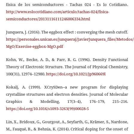
física de los semiconductores - Tachas 024 - Es lo Cotidiano.
http://www.eslocotidiano.com/articulo/tachas-024/fisica-
semiconductores/20131116111246006334.html
Junquera, J. (2016). The eggbox effect : converging the mesh cutoff.
https://personales.unican.es/junqueraj/JavierJunquera_files/Metodo
MgO/Exercise-eggbox-MgO.pdf
Kohn, W., Becke, A. D., & Parr, R. G. (1996). Density Functional
Theory of Electronic Structure. The Journal of Physical Chemistry,
100(31), 12974–12980.
https://doi.org/10.1021/jp960669l
Kokalj, A. (1999). XCrySDen--a new program for displaying
crystalline structures and electron densities. Journal of Molecular
Graphics & Modelling, 17(3–4), 176–179, 215–216.
https://doi.org/10.1016/s1093-3263(99)00028-5
Lin, X., Bridoux, G., Gourgout, A., Seyfarth, G., Krämer, S., Nardone,
M., Fauqué, B., & Behnia, K. (2014). Critical doping for the onset of