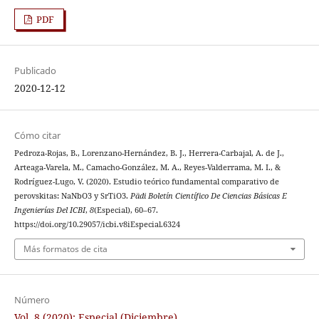
PDF
Publicado
2020-12-12
Cómo citar
Pedroza-Rojas, B., Lorenzano-Hernández, B. J., Herrera-Carbajal, A. de J.,
Arteaga-Varela, M., Camacho-González, M. A., Reyes-Valderrama, M. I., &
Rodríguez-Lugo, V. (2020). Estudio teórico fundamental comparativo de
perovskitas: NaNbO3 y SrTiO3.
Pädi Boletín Científico De Ciencias Básicas E
Ingenierías Del ICBI
,
8
(Especial), 60–67.
https://doi.org/10.29057/icbi.v8iEspecial.6324
Más formatos de cita
Número
Vol. 8 (2020): Especial (Diciembre)