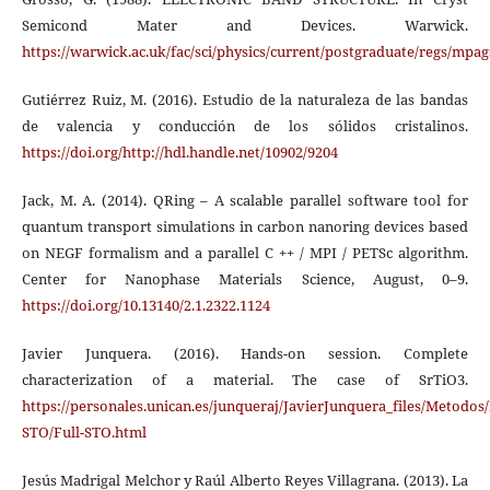
Semicond Mater and Devices. Warwick.
https://warwick.ac.uk/fac/sci/physics/current/postgraduate/regs/mp
Gutiérrez Ruiz, M. (2016). Estudio de la naturaleza de las bandas
de valencia y conducción de los sólidos cristalinos.
https://doi.org/http://hdl.handle.net/10902/9204
Jack, M. A. (2014). QRing – A scalable parallel software tool for
quantum transport simulations in carbon nanoring devices based
on NEGF formalism and a parallel C ++ / MPI / PETSc algorithm.
Center for Nanophase Materials Science, August, 0–9.
https://doi.org/10.13140/2.1.2322.1124
Javier Junquera. (2016). Hands-on session. Complete
characterization of a material. The case of SrTiO3.
https://personales.unican.es/junqueraj/JavierJunquera_files/Metodos/
STO/Full-STO.html
Jesús Madrigal Melchor y Raúl Alberto Reyes Villagrana. (2013). La