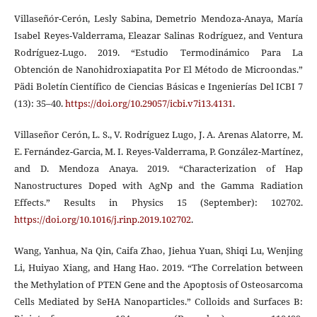
Villaseñór-Cerón, Lesly Sabina, Demetrio Mendoza-Anaya, María
Isabel Reyes-Valderrama, Eleazar Salinas Rodríguez, and Ventura
Rodríguez-Lugo. 2019. “Estudio Termodinámico Para La
Obtención de Nanohidroxiapatita Por El Método de Microondas.”
Pädi Boletín Científico de Ciencias Básicas e Ingenierías Del ICBI 7
(13): 35–40.
https://doi.org/10.29057/icbi.v7i13.4131
.
Villaseñor Cerón, L. S., V. Rodríguez Lugo, J. A. Arenas Alatorre, M.
E. Fernández-Garcia, M. I. Reyes-Valderrama, P. González-Martínez,
and D. Mendoza Anaya. 2019. “Characterization of Hap
Nanostructures Doped with AgNp and the Gamma Radiation
Effects.” Results in Physics 15 (September): 102702.
https://doi.org/10.1016/j.rinp.2019.102702
.
Wang, Yanhua, Na Qin, Caifa Zhao, Jiehua Yuan, Shiqi Lu, Wenjing
Li, Huiyao Xiang, and Hang Hao. 2019. “The Correlation between
the Methylation of PTEN Gene and the Apoptosis of Osteosarcoma
Cells Mediated by SeHA Nanoparticles.” Colloids and Surfaces B: