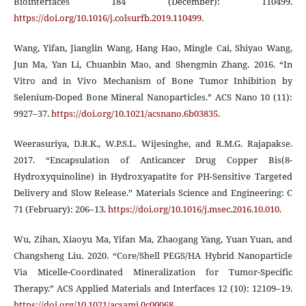
Biointerfaces 184 (December): 110499.
https://doi.org/10.1016/j.colsurfb.2019.110499
.
Wang, Yifan, Jianglin Wang, Hang Hao, Mingle Cai, Shiyao Wang,
Jun Ma, Yan Li, Chuanbin Mao, and Shengmin Zhang. 2016. “In
Vitro and in Vivo Mechanism of Bone Tumor Inhibition by
Selenium-Doped Bone Mineral Nanoparticles.” ACS Nano 10 (11):
9927–37.
https://doi.org/10.1021/acsnano.6b03835
.
Weerasuriya, D.R.K., W.P.S.L. Wijesinghe, and R.M.G. Rajapakse.
2017. “Encapsulation of Anticancer Drug Copper Bis(8-
Hydroxyquinoline) in Hydroxyapatite for PH-Sensitive Targeted
Delivery and Slow Release.” Materials Science and Engineering: C
71 (February): 206–13.
https://doi.org/10.1016/j.msec.2016.10.010
.
Wu, Zihan, Xiaoyu Ma, Yifan Ma, Zhaogang Yang, Yuan Yuan, and
Changsheng Liu. 2020. “Core/Shell PEGS/HA Hybrid Nanoparticle
Via Micelle-Coordinated Mineralization for Tumor-Specific
Therapy.” ACS Applied Materials and Interfaces 12 (10): 12109–19.
https://doi.org/10.1021/acsami.0c00068
.