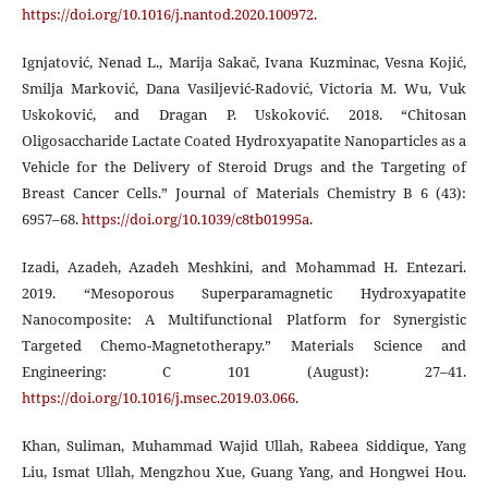
https://doi.org/10.1016/j.nantod.2020.100972
.
Ignjatović, Nenad L., Marija Sakač, Ivana Kuzminac, Vesna Kojić,
Smilja Marković, Dana Vasiljević-Radović, Victoria M. Wu, Vuk
Uskoković, and Dragan P. Uskoković. 2018. “Chitosan
Oligosaccharide Lactate Coated Hydroxyapatite Nanoparticles as a
Vehicle for the Delivery of Steroid Drugs and the Targeting of
Breast Cancer Cells.” Journal of Materials Chemistry B 6 (43):
6957–68.
https://doi.org/10.1039/c8tb01995a
.
Izadi, Azadeh, Azadeh Meshkini, and Mohammad H. Entezari.
2019. “Mesoporous Superparamagnetic Hydroxyapatite
Nanocomposite: A Multifunctional Platform for Synergistic
Targeted Chemo-Magnetotherapy.” Materials Science and
Engineering: C 101 (August): 27–41.
https://doi.org/10.1016/j.msec.2019.03.066
.
Khan, Suliman, Muhammad Wajid Ullah, Rabeea Siddique, Yang
Liu, Ismat Ullah, Mengzhou Xue, Guang Yang, and Hongwei Hou.