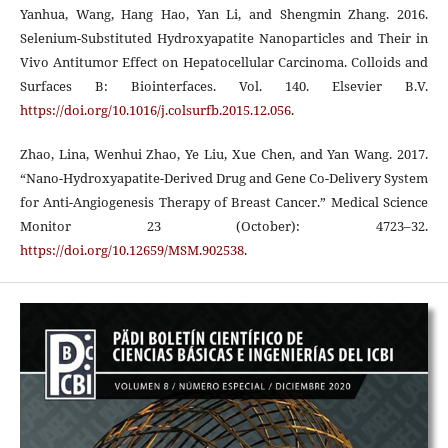
Yanhua, Wang, Hang Hao, Yan Li, and Shengmin Zhang. 2016.
Selenium-Substituted Hydroxyapatite Nanoparticles and Their in
Vivo Antitumor Effect on Hepatocellular Carcinoma. Colloids and
Surfaces B: Biointerfaces. Vol. 140. Elsevier B.V.
https://doi.org/10.1016/j.colsurfb.2015.12.056
.
Zhao, Lina, Wenhui Zhao, Ye Liu, Xue Chen, and Yan Wang. 2017.
“Nano-Hydroxyapatite-Derived Drug and Gene Co-Delivery System
for Anti-Angiogenesis Therapy of Breast Cancer.” Medical Science
Monitor 23 (October): 4723–32.
https://doi.org/10.12659/MSM.902538
.