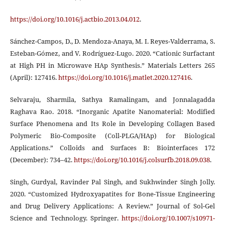
https://doi.org/10.1016/j.actbio.2013.04.012
.
Sánchez-Campos, D., D. Mendoza-Anaya, M. I. Reyes-Valderrama, S.
Esteban-Gómez, and V. Rodríguez-Lugo. 2020. “Cationic Surfactant
at High PH in Microwave HAp Synthesis.” Materials Letters 265
(April): 127416.
https://doi.org/10.1016/j.matlet.2020.127416
.
Selvaraju, Sharmila, Sathya Ramalingam, and Jonnalagadda
Raghava Rao. 2018. “Inorganic Apatite Nanomaterial: Modified
Surface Phenomena and Its Role in Developing Collagen Based
Polymeric Bio-Composite (Coll-PLGA/HAp) for Biological
Applications.” Colloids and Surfaces B: Biointerfaces 172
(December): 734–42.
https://doi.org/10.1016/j.colsurfb.2018.09.038
.
Singh, Gurdyal, Ravinder Pal Singh, and Sukhwinder Singh Jolly.
2020. “Customized Hydroxyapatites for Bone-Tissue Engineering
and Drug Delivery Applications: A Review.” Journal of Sol-Gel
Science and Technology. Springer.
https://doi.org/10.1007/s10971-