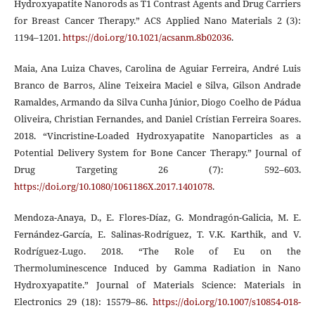
Hydroxyapatite Nanorods as T1 Contrast Agents and Drug Carriers
for Breast Cancer Therapy.” ACS Applied Nano Materials 2 (3):
1194–1201.
https://doi.org/10.1021/acsanm.8b02036
.
Maia, Ana Luiza Chaves, Carolina de Aguiar Ferreira, André Luis
Branco de Barros, Aline Teixeira Maciel e Silva, Gilson Andrade
Ramaldes, Armando da Silva Cunha Júnior, Diogo Coelho de Pádua
Oliveira, Christian Fernandes, and Daniel Crístian Ferreira Soares.
2018. “Vincristine-Loaded Hydroxyapatite Nanoparticles as a
Potential Delivery System for Bone Cancer Therapy.” Journal of
Drug Targeting 26 (7): 592–603.
https://doi.org/10.1080/1061186X.2017.1401078
.
Mendoza-Anaya, D., E. Flores-Díaz, G. Mondragón-Galicia, M. E.
Fernández-García, E. Salinas-Rodríguez, T. V.K. Karthik, and V.
Rodríguez-Lugo. 2018. “The Role of Eu on the
Thermoluminescence Induced by Gamma Radiation in Nano
Hydroxyapatite.” Journal of Materials Science: Materials in
Electronics 29 (18): 15579–86.
https://doi.org/10.1007/s10854-018-