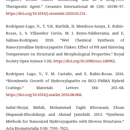
Therapeutic Agent.” Ceramics International 46 (10): 16590–97.
https://doi.org/10.1016/j.ceramint.2020.03.231
.
Rodríguez-Lugo, V., T. V.K. Karthik, D. Mendoza-Anaya, E. Rubio-
Rosas, L. S. Villaseñor Cerón, M. I. Reyes-Valderrama, and E.
Salinas-Rodríguez. 2018. “Wet Chemical Synthesis of
Nanocrystalline Hydroxyapatite Flakes: Effect of PH and Sintering
Temperature on Structural and Morphological Properties.” Royal
Society Open Science 5 (8).
https://doi.org/10.1098/rsos.180962
.
Rodríguez Lugo, V., V. M. Castaño, and E. Rubio-Rosas. 2016.
“Biomimetic Growth of Hydroxylapatite on SiO2–PMMA Hybrid
Coatings.” Materials Letters 184: 265–68.
https://doi.org/10.1016/j.matlet.2016.08.068
.
Sadat-Shojai, Mehdi, Mohammad Taghi Khorasani, Ehsan
Dinpanah-Khoshdargi, and Ahmad Jamshidi. 2013. “Synthesis
Methods for Nanosized Hydroxyapatite with Diverse Structures.”
Acta Biomaterialia 9 (8): 7591–7621.