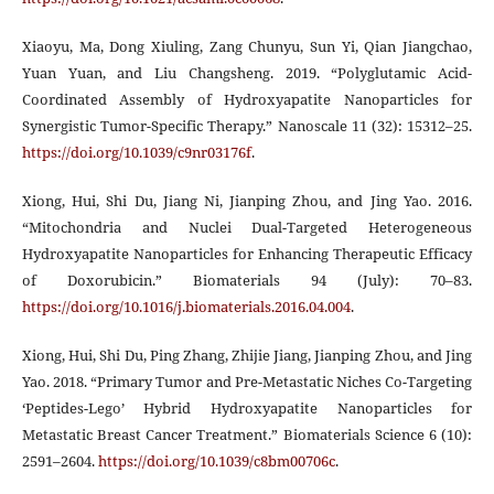
Xiaoyu, Ma, Dong Xiuling, Zang Chunyu, Sun Yi, Qian Jiangchao,
Yuan Yuan, and Liu Changsheng. 2019. “Polyglutamic Acid-
Coordinated Assembly of Hydroxyapatite Nanoparticles for
Synergistic Tumor-Specific Therapy.” Nanoscale 11 (32): 15312–25.
https://doi.org/10.1039/c9nr03176f
.
Xiong, Hui, Shi Du, Jiang Ni, Jianping Zhou, and Jing Yao. 2016.
“Mitochondria and Nuclei Dual-Targeted Heterogeneous
Hydroxyapatite Nanoparticles for Enhancing Therapeutic Efficacy
of Doxorubicin.” Biomaterials 94 (July): 70–83.
https://doi.org/10.1016/j.biomaterials.2016.04.004
.
Xiong, Hui, Shi Du, Ping Zhang, Zhijie Jiang, Jianping Zhou, and Jing
Yao. 2018. “Primary Tumor and Pre-Metastatic Niches Co-Targeting
‘Peptides-Lego’ Hybrid Hydroxyapatite Nanoparticles for
Metastatic Breast Cancer Treatment.” Biomaterials Science 6 (10):
2591–2604.
https://doi.org/10.1039/c8bm00706c
.