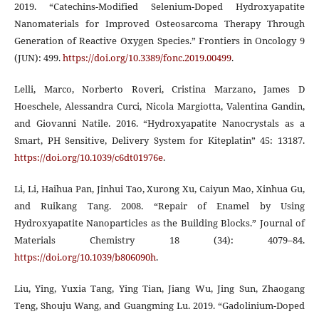
2019. “Catechins-Modified Selenium-Doped Hydroxyapatite
Nanomaterials for Improved Osteosarcoma Therapy Through
Generation of Reactive Oxygen Species.” Frontiers in Oncology 9
(JUN): 499.
https://doi.org/10.3389/fonc.2019.00499
.
Lelli, Marco, Norberto Roveri, Cristina Marzano, James D
Hoeschele, Alessandra Curci, Nicola Margiotta, Valentina Gandin,
and Giovanni Natile. 2016. “Hydroxyapatite Nanocrystals as a
Smart, PH Sensitive, Delivery System for Kiteplatin” 45: 13187.
https://doi.org/10.1039/c6dt01976e
.
Li, Li, Haihua Pan, Jinhui Tao, Xurong Xu, Caiyun Mao, Xinhua Gu,
and Ruikang Tang. 2008. “Repair of Enamel by Using
Hydroxyapatite Nanoparticles as the Building Blocks.” Journal of
Materials Chemistry 18 (34): 4079–84.
https://doi.org/10.1039/b806090h
.
Liu, Ying, Yuxia Tang, Ying Tian, Jiang Wu, Jing Sun, Zhaogang
Teng, Shouju Wang, and Guangming Lu. 2019. “Gadolinium-Doped