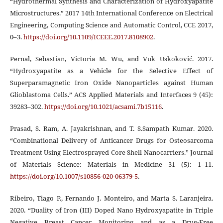
“Hydrothermal Synthesis and Characterization of Hydroxyapatite
Microstructures.” 2017 14th International Conference on Electrical
Engineering, Computing Science and Automatic Control, CCE 2017,
0–3.
https://doi.org/10.1109/ICEEE.2017.8108902
.
Pernal, Sebastian, Victoria M. Wu, and Vuk Uskoković. 2017.
“Hydroxyapatite as a Vehicle for the Selective Effect of
Superparamagnetic Iron Oxide Nanoparticles against Human
Glioblastoma Cells.” ACS Applied Materials and Interfaces 9 (45):
39283–302.
https://doi.org/10.1021/acsami.7b15116
.
Prasad, S. Ram, A. Jayakrishnan, and T. S.Sampath Kumar. 2020.
“Combinational Delivery of Anticancer Drugs for Osteosarcoma
Treatment Using Electrosprayed Core Shell Nanocarriers.” Journal
of Materials Science: Materials in Medicine 31 (5): 1–11.
https://doi.org/10.1007/s10856-020-06379-5
.
Ribeiro, Tiago P., Fernando J. Monteiro, and Marta S. Laranjeira.
2020. “Duality of Iron (III) Doped Nano Hydroxyapatite in Triple
Negative Breast Cancer Monitoring and as a Drug-Free