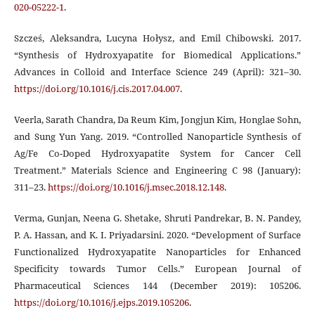
020-05222-1
.
Szcześ, Aleksandra, Lucyna Hołysz, and Emil Chibowski. 2017.
“Synthesis of Hydroxyapatite for Biomedical Applications.”
Advances in Colloid and Interface Science 249 (April): 321–30.
https://doi.org/10.1016/j.cis.2017.04.007
.
Veerla, Sarath Chandra, Da Reum Kim, Jongjun Kim, Honglae Sohn,
and Sung Yun Yang. 2019. “Controlled Nanoparticle Synthesis of
Ag/Fe Co-Doped Hydroxyapatite System for Cancer Cell
Treatment.” Materials Science and Engineering C 98 (January):
311–23.
https://doi.org/10.1016/j.msec.2018.12.148
.
Verma, Gunjan, Neena G. Shetake, Shruti Pandrekar, B. N. Pandey,
P. A. Hassan, and K. I. Priyadarsini. 2020. “Development of Surface
Functionalized Hydroxyapatite Nanoparticles for Enhanced
Specificity towards Tumor Cells.” European Journal of
Pharmaceutical Sciences 144 (December 2019): 105206.
https://doi.org/10.1016/j.ejps.2019.105206
.