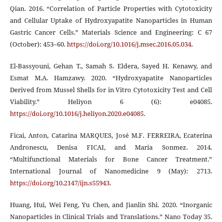
Qian. 2016. “Correlation of Particle Properties with Cytotoxicity
and Cellular Uptake of Hydroxyapatite Nanoparticles in Human
Gastric Cancer Cells.” Materials Science and Engineering: C 67
(October): 453–60.
https://doi.org/10.1016/j.msec.2016.05.034
.
El-Bassyouni, Gehan T., Samah S. Eldera, Sayed H. Kenawy, and
Esmat M.A. Hamzawy. 2020. “Hydroxyapatite Nanoparticles
Derived from Mussel Shells for in Vitro Cytotoxicity Test and Cell
Viability.” Heliyon 6 (6): e04085.
https://doi.org/10.1016/j.heliyon.2020.e04085
.
Ficai, Anton, Catarina MARQUES, José M.F. FERREIRA, Ecaterina
Andronescu, Denisa FICAI, and Maria Sonmez. 2014.
“Multifunctional Materials for Bone Cancer Treatment.”
International Journal of Nanomedicine 9 (May): 2713.
https://doi.org/10.2147/ijn.s55943
.
Huang, Hui, Wei Feng, Yu Chen, and Jianlin Shi. 2020. “Inorganic
Nanoparticles in Clinical Trials and Translations.” Nano Today 35.