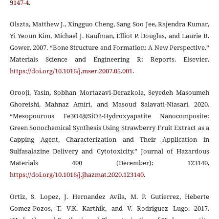
9147-4
.
Olszta, Matthew J., Xingguo Cheng, Sang Soo Jee, Rajendra Kumar,
Yi Yeoun Kim, Michael J. Kaufman, Elliot P. Douglas, and Laurie B.
Gower. 2007. “Bone Structure and Formation: A New Perspective.”
Materials Science and Engineering R: Reports. Elsevier.
https://doi.org/10.1016/j.mser.2007.05.001
.
Orooji, Yasin, Sobhan Mortazavi-Derazkola, Seyedeh Masoumeh
Ghoreishi, Mahnaz Amiri, and Masoud Salavati-Niasari. 2020.
“Mesopourous Fe3O4@SiO2-Hydroxyapatite Nanocomposite:
Green Sonochemical Synthesis Using Strawberry Fruit Extract as a
Capping Agent, Characterization and Their Application in
Sulfasalazine Delivery and Cytotoxicity.” Journal of Hazardous
Materials 400 (December): 123140.
https://doi.org/10.1016/j.jhazmat.2020.123140
.
Ortiz, S. Lopez, J. Hernandez Avila, M. P. Gutierrez, Heberte
Gomez-Pozos, T. V.K. Karthik, and V. Rodriguez Lugo. 2017.