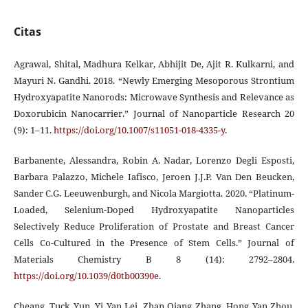
Citas
Agrawal, Shital, Madhura Kelkar, Abhijit De, Ajit R. Kulkarni, and
Mayuri N. Gandhi. 2018. “Newly Emerging Mesoporous Strontium
Hydroxyapatite Nanorods: Microwave Synthesis and Relevance as
Doxorubicin Nanocarrier.” Journal of Nanoparticle Research 20
(9): 1–11.
https://doi.org/10.1007/s11051-018-4335-y
.
Barbanente, Alessandra, Robin A. Nadar, Lorenzo Degli Esposti,
Barbara Palazzo, Michele Iafisco, Jeroen J.J.P. Van Den Beucken,
Sander C.G. Leeuwenburgh, and Nicola Margiotta. 2020. “Platinum-
Loaded, Selenium-Doped Hydroxyapatite Nanoparticles
Selectively Reduce Proliferation of Prostate and Breast Cancer
Cells Co-Cultured in the Presence of Stem Cells.” Journal of
Materials Chemistry B 8 (14): 2792–2804.
https://doi.org/10.1039/d0tb00390e
.
Cheang, Tuck Yun, Yi Yan Lei, Zhan Qiang Zhang, Hong Yan Zhou,