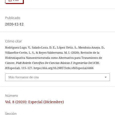
Publicado
2020-12-12
Cómo citar
Rodríguez-Lugo, V., Salado-Leza, D. E., López Ortiz, S., Mendoza-Anaya, D.,
Villaseñor-Cerón, L. S., & Reyes-Valderrama, M. I. (2020). Revisión de la
Hidroxiapatita Nanoestructurada como Alternativa para Tratamiento de
Cáncer.
Pädi Boletín Científico De Ciencias Básicas E Ingenierías Del ICBI
,
8
(Especial), 115–127. https://doi.org/10.29057/icbi.v8iEspecial.6466
Más formatos de cita
Número
Vol. 8 (2020): Especial (Diciembre)
Sección