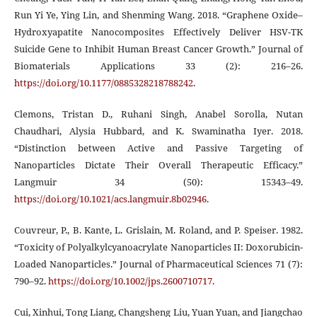
Run Yi Ye, Ying Lin, and Shenming Wang. 2018. “Graphene Oxide–
Hydroxyapatite Nanocomposites Effectively Deliver HSV-TK
Suicide Gene to Inhibit Human Breast Cancer Growth.” Journal of
Biomaterials Applications 33 (2): 216–26.
https://doi.org/10.1177/0885328218788242
.
Clemons, Tristan D., Ruhani Singh, Anabel Sorolla, Nutan
Chaudhari, Alysia Hubbard, and K. Swaminatha Iyer. 2018.
“Distinction between Active and Passive Targeting of
Nanoparticles Dictate Their Overall Therapeutic Efficacy.”
Langmuir 34 (50): 15343–49.
https://doi.org/10.1021/acs.langmuir.8b02946
.
Couvreur, P., B. Kante, L. Grislain, M. Roland, and P. Speiser. 1982.
“Toxicity of Polyalkylcyanoacrylate Nanoparticles II: Doxorubicin-
Loaded Nanoparticles.” Journal of Pharmaceutical Sciences 71 (7):
790–92.
https://doi.org/10.1002/jps.2600710717
.
Cui, Xinhui, Tong Liang, Changsheng Liu, Yuan Yuan, and Jiangchao