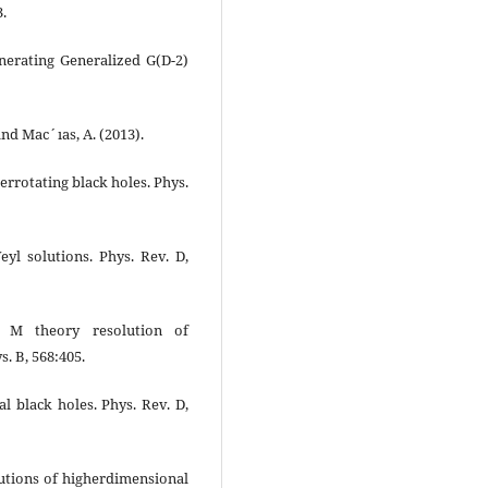
.
Generating Generalized G(D-2)
nd Mac´ıas, A. (2013).
rrotating black holes. Phys.
eyl solutions. Phys. Rev. D,
. M theory resolution of
. B, 568:405.
l black holes. Phys. Rev. D,
lutions of higherdimensional