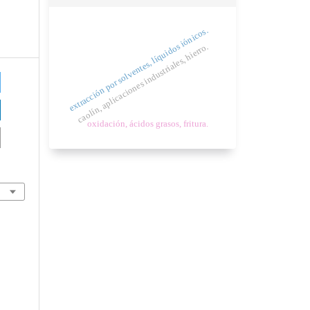
extracción por solventes, líquidos iónicos.
caolín, aplicaciones industriales, hierro.
oxidación, ácidos grasos, fritura.