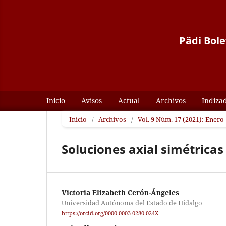
Pädi Bole
Inicio
Avisos
Actual
Archivos
Indiza
Inicio
/
Archivos
/
Vol. 9 Núm. 17 (2021): Enero 
Soluciones axial simétricas
Victoria Elizabeth Cerón-Ángeles
Universidad Autónoma del Estado de Hidalgo
https://orcid.org/0000-0003-0280-024X