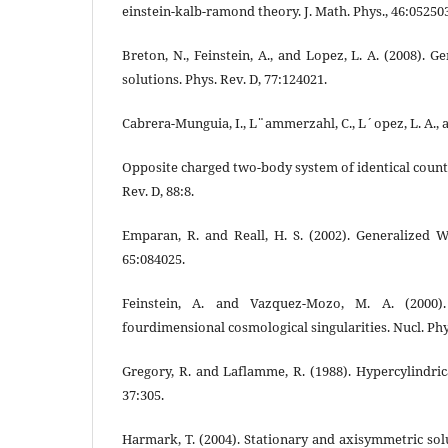
einstein-kalb-ramond theory. J. Math. Phys., 46:052503
Breton, N., Feinstein, A., and Lopez, L. A. (2008). 
solutions. Phys. Rev. D, 77:124021.
Cabrera-Munguia, I., L¨ammerzahl, C., L´opez, L. A., a
Opposite charged two-body system of identical counte
Rev. D, 88:8.
Emparan, R. and Reall, H. S. (2002). Generalized W
65:084025.
Feinstein, A. and Vazquez-Mozo, M. A. (2000)
fourdimensional cosmological singularities. Nucl. Phys
Gregory, R. and Laflamme, R. (1988). Hypercylindrica
37:305.
Harmark, T. (2004). Stationary and axisymmetric so