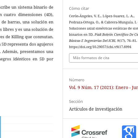
scribe un sistema binario de
Cómo citar
n cuatro dimensiones (4D),
Cerón-Ángeles, V. E., López-Suarez, L. A.,
 de barras, una solución en
Pedraza-Ortega, O., & Cabrera-Munguía, I. 
Soluciones axial simétricas estáticas de si
 libres y es una solución de
binarios en 5D.
Pädi Boletín Científico De Ci
res de Killing que conmutan.
Básicas E Ingenierías Del ICBI
,
9
(17), 76–81.
n 5D representa dos agujeros
https://doi.org/10.29057/icbi.v9i17.6994
5D. Además, presentamos una
Más formatos de cita
egros idénticos en 5D por
Número
Vol. 9 Núm. 17 (2021): Enero - Ju
Sección
Artículos de investigación