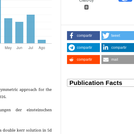
0
compartir
tweet
compartir
compartir
compartir
mail
xisymmetric approach for the
816.
ngen der einsteinschen
 a double kerr solution in 5d