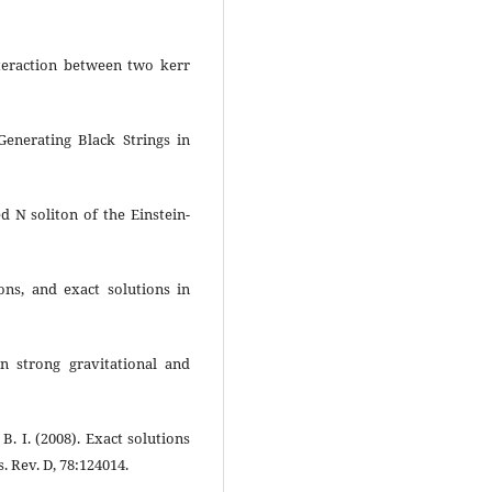
nteraction between two kerr
 Generating Black Strings in
ed N soliton of the Einstein-
zons, and exact solutions in
in strong gravitational and
B. I. (2008). Exact solutions
. Rev. D, 78:124014.