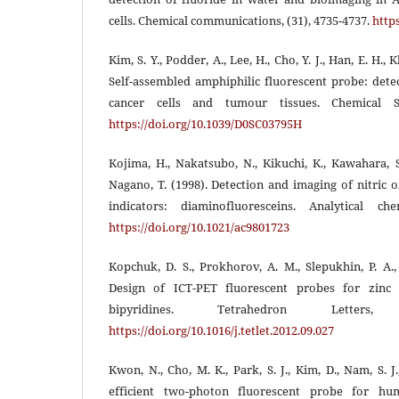
cells. Chemical communications, (31), 4735-4737.
http
Kim, S. Y., Podder, A., Lee, H., Cho, Y. J., Han, E. H., 
Self-assembled amphiphilic fluorescent probe: dete
cancer cells and tumour tissues. Chemical Sci
https://doi.org/10.1039/D0SC03795H
Kojima, H., Nakatsubo, N., Kikuchi, K., Kawahara, S.
Nagano, T. (1998). Detection and imaging of nitric 
indicators: diaminofluoresceins. Analytical che
https://doi.org/10.1021/ac9801723
Kopchuk, D. S., Prokhorov, A. M., Slepukhin, P. A.
Design of ICT-PET fluorescent probes for zinc (
bipyridines. Tetrahedron Letters,
https://doi.org/10.1016/j.tetlet.2012.09.027
Kwon, N., Cho, M. K., Park, S. J., Kim, D., Nam, S. J.
efficient two-photon fluorescent probe for 