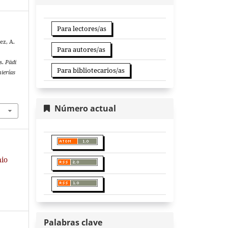
Para lectores/as
ez, A.
Para autores/as
s.
Pädi
Para bibliotecarios/as
nierías
Número actual
nio
Palabras clave