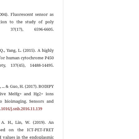
(2004). Fluorescent sensor as
ation to the study of poly
s, 37(17), 6596-6605.
, Q., Yang, L. (2015). A highly
e for human cytochrome P450
y, 137(45), 14488-14495.
., ... & Guo, H. (2017). BODIPY
ctive MeHg+ and Hg2+ ions
to bioimaging. Sensors and
0.1016/j.snb.2016.11.139
A. H., Lin, W. (2019). An
based on the ICT-PET-FRET
 values in the endoplasmic