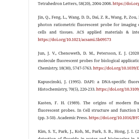
Tetrahedron Letters, 58(20), 2004-2008.
https://doi.or
Jin, Q., Feng, L., Wang, D. D., Dai, Z. R., Wang, P., Zou,
photon ratiometric fluorescent probe for imaging c
cells and tissues. ACS applied materials & inter
https://doi.org/10.1021/acsami.5b09573
Jun, J. V., Chenoweth, D. M., Petersson, E. J. (202
molecule fluorescent probes for biological applicat
Chemistry, 18(30), 5747-5763.
https://doi.org/10.103
Kapuscinski, J. (1995). DAPI: a DNA-specific fluo
Histochemistry, 70(5), 220-233.
https://doi.org/10.31
Kasten, F. H. (1989). The origins of modern fl
fluorescent probes. In Cell structure and function
(pp. 3-50). Academic Press.
https://doi.org/10.1016/B9
Kim, S. Y., Park, J., Koh, M., Park, S. B., Hong, J. I.
detection of fluoride in water and bioimaging in