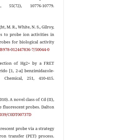
, 55(72), 10776-10779.
ht, M. R., White, N. S., Gilroy,
s to probe ion activities in
robes for biological activity
6/B978-012447836-7/50044-0
 Detection of Hg2+ by a FRET
ido [1, 2-a] benzimidazole-
Chemical, 251, 410-415.
(2010). A novel class of Cd (II),
ase fluorescent probes. Dalton
.1039/C0DT00737D
uorescent probe via a strategy
ron transfer (PET) process.