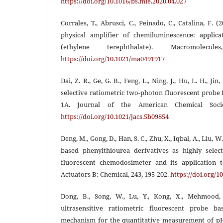
https://doi.org/10.1016/bs.mie.2020.04.027
Corrales, T., Abrusci, C., Peinado, C., Catalina, F. 
physical amplifier of chemiluminescence: applic
(ethylene terephthalate). Macromolecule
https://doi.org/10.1021/ma0491917
Dai, Z. R., Ge, G. B., Feng, L., Ning, J., Hu, L. H., Jin
selective ratiometric two-photon fluorescent prob
1A. Journal of the American Chemical Societ
https://doi.org/10.1021/jacs.5b09854
Deng, M., Gong, D., Han, S. C., Zhu, X., Iqbal, A., Liu, W
based phenylthiourea derivatives as highly sele
fluorescent chemodosimeter and its application 
Actuators B: Chemical, 243, 195-202.
https://doi.org/1
Dong, B., Song, W., Lu, Y., Kong, X., Mehmood, 
ultrasensitive ratiometric fluorescent probe 
mechanism for the quantitative measurement of pH