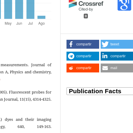
0
compartir
tweet
compartir
compartir
 measurements. Journal of
compartir
mail
on A, Physics and chemistry,
8
(2005). Fluorescent probes for
 Journal, 11(15), 4314-4325.
) dyes and their imaging
ogy, 640, 149-163.