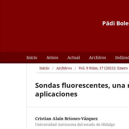
Pädi Bole
Inicio
Avisos
Actual
Archivos
Indiza
Inicio
/
Archivos
/
Vol. 9 Núm. 17 (2021): Enero 
Sondas fluorescentes, una 
aplicaciones
Cristian Alain Briones-Vázquez
Universidad Autónoma del estado de Hidalgo