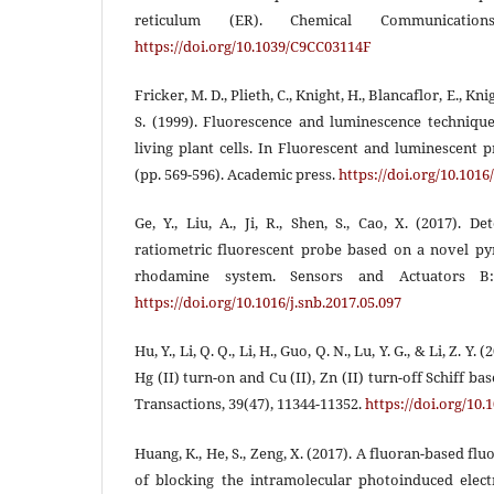
reticulum (ER). Chemical Communications
https://doi.org/10.1039/C9CC03114F
Fricker, M. D., Plieth, C., Knight, H., Blancaflor, E., Knig
S. (1999). Fluorescence and luminescence technique
living plant cells. In Fluorescent and luminescent p
(pp. 569-596). Academic press.
https://doi.org/10.101
Ge, Y., Liu, A., Ji, R., Shen, S., Cao, X. (2017).
ratiometric fluorescent probe based on a novel pyr
rhodamine system. Sensors and Actuators B: 
https://doi.org/10.1016/j.snb.2017.05.097
Hu, Y., Li, Q. Q., Li, H., Guo, Q. N., Lu, Y. G., & Li, Z. Y. 
Hg (II) turn-on and Cu (II), Zn (II) turn-off Schiff b
Transactions, 39(47), 11344-11352.
https://doi.org/10
Huang, K., He, S., Zeng, X. (2017). A fluoran-based fl
of blocking the intramolecular photoinduced elect