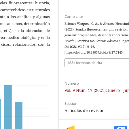
das fluorescentes: historia,
características estructurales
Cómo citar
nte a los analitos y algunas
de mecanismos, determinación
Briones-Vázquez, C. A., & Álvarez-Hernánd
(2021). Sondas fluorescentes, una revisión
, etc.), en la obtención de
general: propiedades, diseño y aplicacione
rea médico-biológica y en la
Boletín Científico De Ciencias Básicas E Inge
xicos, relacionados con la
Del ICBI
,
9
(17), 9–16.
https://doi.org/10.29057/icbi.v9i17.7143
Más formatos de cita
Número
Vol. 9 Núm. 17 (2021): Enero - Ju
Sección
Artículos de revisión