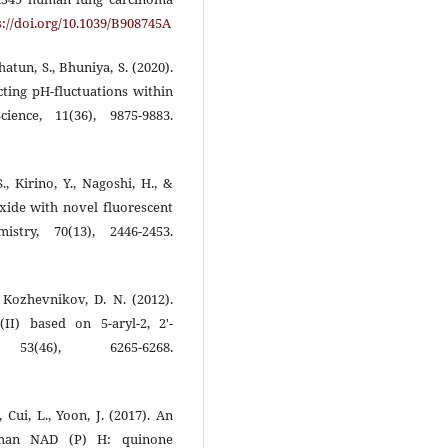
s://doi.org/10.1039/B908745A
Khatun, S., Bhuniya, S. (2020).
cting pH-fluctuations within
ence, 11(36), 9875-9883.
, Kirino, Y., Nagoshi, H., &
oxide with novel fluorescent
mistry, 70(13), 2446-2453.
, Kozhevnikov, D. N. (2012).
II) based on 5-aryl-2, 2′-
 53(46), 6265-6268.
, Cui, L., Yoon, J. (2017). An
human NAD (P) H: quinone