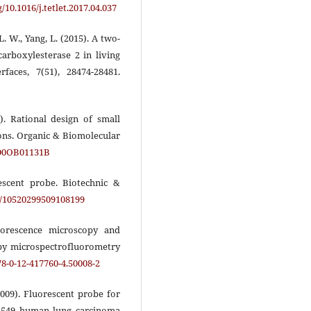
g/10.1016/j.tetlet.2017.04.037
 L. W., Yang, L. (2015). A two-
arboxylesterase 2 in living
faces, 7(51), 28474-28481.
0). Rational design of small
ions. Organic & Biomolecular
9/D0OB01131B
rescent probe. Biotechnic &
09/10520299509108199
uorescence microscopy and
 by microspectrofluorometry
78-0-12-417760-4.50008-2
 (2009). Fluorescent probe for
 A549 human lung carcinoma