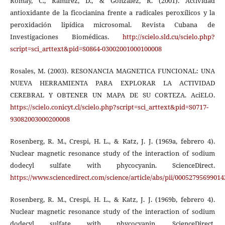
Romay, C., Ramirez, D., & Gonzalez, R. (2001). Actividad
antioxidante de la ficocianina frente a radicales peroxílicos y la
peroxidación lipídica microsomal. Revista Cubana de
Investigaciones Biomédicas.
http://scielo.sld.cu/scielo.php?
script=sci_arttext&pid=S0864-03002001000100008
Rosales, M. (2003). RESONANCIA MAGNETICA FUNCIONAL: UNA
NUEVA HERRAMIENTA PARA EXPLORAR LA ACTIVIDAD
CEREBRAL Y OBTENER UN MAPA DE SU CORTEZA. AciELO.
https://scielo.conicyt.cl/scielo.php?script=sci_arttext&pid=S0717-
93082003000200008
Rosenberg, R. M., Crespi, H. L., & Katz, J. J. (1969a, febrero 4).
Nuclear magnetic resonance study of the interaction of sodium
dodecyl sulfate with phycocyanin. ScienceDirect.
https://www.sciencedirect.com/science/article/abs/pii/00052795699014
Rosenberg, R. M., Crespi, H. L., & Katz, J. J. (1969b, febrero 4).
Nuclear magnetic resonance study of the interaction of sodium
dodecyl sulfate with phycocyanin. ScienceDirect.