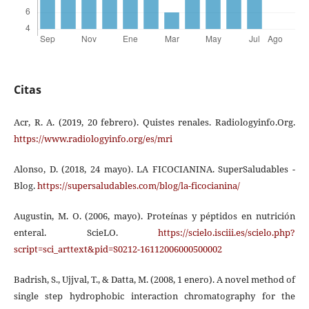
Citas
Acr, R. A. (2019, 20 febrero). Quistes renales. Radiologyinfo.Org.
https://www.radiologyinfo.org/es/mri
Alonso, D. (2018, 24 mayo). LA FICOCIANINA. SuperSaludables -
Blog.
https://supersaludables.com/blog/la-ficocianina/
Augustin, M. O. (2006, mayo). Proteínas y péptidos en nutrición
enteral. ScieLO.
https://scielo.isciii.es/scielo.php?
script=sci_arttext&pid=S0212-16112006000500002
Badrish, S., Ujjval, T., & Datta, M. (2008, 1 enero). A novel method of
single step hydrophobic interaction chromatography for the