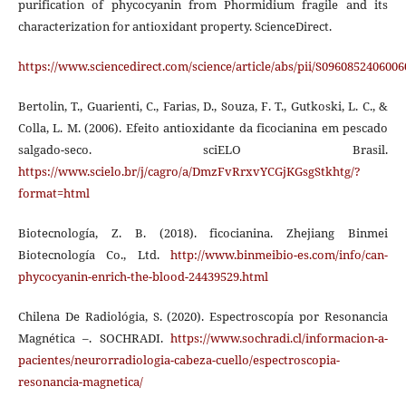
purification of phycocyanin from Phormidium fragile and its
characterization for antioxidant property. ScienceDirect.
https://www.sciencedirect.com/science/article/abs/pii/S096085240600
Bertolin, T., Guarienti, C., Farias, D., Souza, F. T., Gutkoski, L. C., &
Colla, L. M. (2006). Efeito antioxidante da ficocianina em pescado
salgado-seco. sciELO Brasil.
https://www.scielo.br/j/cagro/a/DmzFvRrxvYCGjKGsgStkhtg/?
format=html
Biotecnología, Z. B. (2018). ficocianina. Zhejiang Binmei
Biotecnología Co., Ltd.
http://www.binmeibio-es.com/info/can-
phycocyanin-enrich-the-blood-24439529.html
Chilena De Radiológia, S. (2020). Espectroscopía por Resonancia
Magnética –. SOCHRADI.
https://www.sochradi.cl/informacion-a-
pacientes/neurorradiologia-cabeza-cuello/espectroscopia-
resonancia-magnetica/