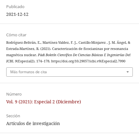
Publicado
2021-12-12
Cómo citar
Rodríguez-Beltrán, E., Martínez-Valdez, F. J., Castillo-Minjarez , J. M. Ángel, &
Estrada-Martínez, R. (2021). Caracterización de ficocianinas por resonancia
magnética nuclear.
Pädi Boletín Científico De Ciencias Básicas E Ingenierías Del
ICBI
,
9
(Especial2), 174–178. https://doi.org/10.29057/icbi.v9iEspecial2.7990
Más formatos de cita
Número
Vol. 9 (2021): Especial 2 (Diciembre)
Sección
Artículos de investigación