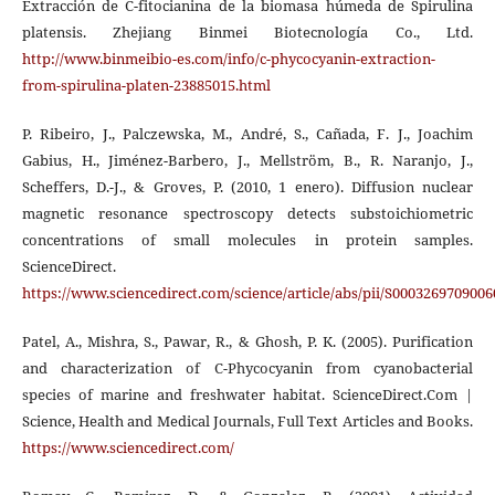
Extracción de C-fitocianina de la biomasa húmeda de Spirulina
platensis. Zhejiang Binmei Biotecnología Co., Ltd.
http://www.binmeibio-es.com/info/c-phycocyanin-extraction-
from-spirulina-platen-23885015.html
P. Ribeiro, J., Palczewska, M., André, S., Cañada, F. J., Joachim
Gabius, H., Jiménez-Barbero, J., Mellström, B., R. Naranjo, J.,
Scheffers, D.-J., & Groves, P. (2010, 1 enero). Diffusion nuclear
magnetic resonance spectroscopy detects substoichiometric
concentrations of small molecules in protein samples.
ScienceDirect.
https://www.sciencedirect.com/science/article/abs/pii/S000326970900
Patel, A., Mishra, S., Pawar, R., & Ghosh, P. K. (2005). Purification
and characterization of C-Phycocyanin from cyanobacterial
species of marine and freshwater habitat. ScienceDirect.Com |
Science, Health and Medical Journals, Full Text Articles and Books.
https://www.sciencedirect.com/