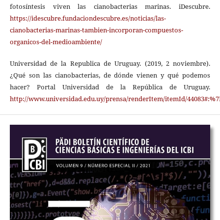
fotosíntesis viven las cianobacterias marinas. iDescubre.
https://idescubre.fundaciondescubre.es/noticias/las-
cianobacterias-marinas-tambien-incorporan-compuestos-
organicos-del-medioambiente/
Universidad de la Republica de Uruguay. (2019, 2 noviembre).
¿Qué son las cianobacterias, de dónde vienen y qué podemos
hacer? Portal Universidad de la República de Uruguay.
http://www.universidad.edu.uy/prensa/renderItem/itemId/4408