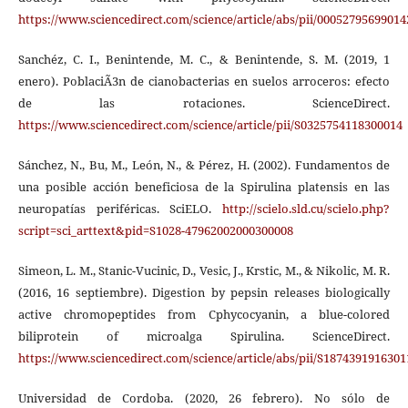
https://www.sciencedirect.com/science/article/abs/pii/00052795699014
Sanchéz, C. I., Benintende, M. C., & Benintende, S. M. (2019, 1
enero). PoblaciÃ3n de cianobacterias en suelos arroceros: efecto
de las rotaciones. ScienceDirect.
https://www.sciencedirect.com/science/article/pii/S0325754118300014
Sánchez, N., Bu, M., León, N., & Pérez, H. (2002). Fundamentos de
una posible acción beneficiosa de la Spirulina platensis en las
neuropatías periféricas. SciELO.
http://scielo.sld.cu/scielo.php?
script=sci_arttext&pid=S1028-47962002000300008
Simeon, L. M., Stanic-Vucinic, D., Vesic, J., Krstic, M., & Nikolic, M. R.
(2016, 16 septiembre). Digestion by pepsin releases biologically
active chromopeptides from Cphycocyanin, a blue-colored
biliprotein of microalga Spirulina. ScienceDirect.
https://www.sciencedirect.com/science/article/abs/pii/S187439191630
Universidad de Cordoba. (2020, 26 febrero). No sólo de