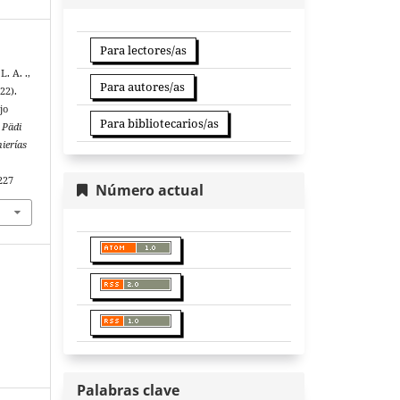
Para lectores/as
. A. .,
Para autores/as
22).
jo
Para bibliotecarios/as
.
Pädi
nierías
227
Número actual
Palabras clave