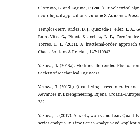
S¨ornmo, L. and Laguna, P. (2005). Bioelectrical sig
neurological applications, volume 8. Academic Press.
Templos-Hern´andez, D. J., Quezada-T´ellez, L. A., 
Rojas-Vite, G., Pineda-S´anchez, J. E., Fern´ande
Torres, E. E. (2021). A fractional-order approach 
Chaos, Solitons & Fractals, 147:110942.
Yazawa, T. (2015a). Modified Detrended Fluctuatio
Society of Mechanical Engineers.
Yazawa, T. (2015b). Quantifying stress in crabs an
Advances in Bioengineering. Rijeka, Croatia–Europe
382.
Yazawa, T. (2017). Anxiety, worry and fear: Quantif
series analysis. In Time Series Analysis and Applicati