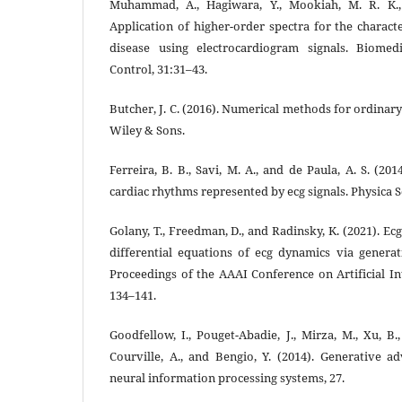
Muhammad, A., Hagiwara, Y., Mookiah, M. R. K., C
Application of higher-order spectra for the charact
disease using electrocardiogram signals. Biomed
Control, 31:31–43.
Butcher, J. C. (2016). Numerical methods for ordinary
Wiley & Sons.
Ferreira, B. B., Savi, M. A., and de Paula, A. S. (20
cardiac rhythms represented by ecg signals. Physica S
Golany, T., Freedman, D., and Radinsky, K. (2021). E
differential equations of ecg dynamics via generat
Proceedings of the AAAI Conference on Artificial In
134–141.
Goodfellow, I., Pouget-Abadie, J., Mirza, M., Xu, B.,
Courville, A., and Bengio, Y. (2014). Generative a
neural information processing systems, 27.