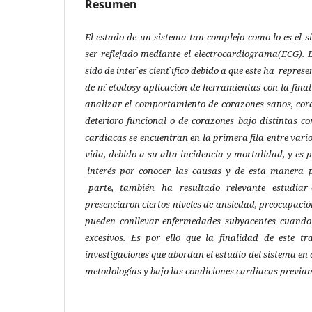
Resumen
El estado de un sistema tan complejo como lo es el 
ser reflejado mediante el electrocardiograma(ECG). E
sido de inter ́es cient ́ıfico debido a que este ha repres
de m ́etodosy aplicación de herramientas con la finali
analizar el comportamiento de corazones sanos, cor
deterioro funcional o de corazones bajo distintas c
cardíacas se encuentran en la primera fila entre var
vida, debido a su alta incidencia y mortalidad, y es p
interés por conocer las causas y de esta manera p
parte, también ha resultado relevante estudiar c
presenciaron ciertos niveles de ansiedad, preocupació
pueden conllevar enfermedades subyacentes cuando 
excesivos. Es por ello que la finalidad de este tr
investigaciones que abordan el estudio del sistema e
metodologías y bajo las condiciones cardiacas previ