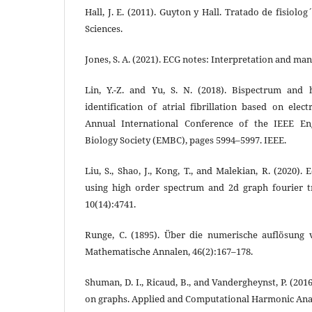
Hall, J. E. (2011). Guyton y Hall. Tratado de fisiolo
Sciences.
Jones, S. A. (2021). ECG notes: Interpretation and ma
Lin, Y.-Z. and Yu, S. N. (2018). Bispectrum and 
identification of atrial fibrillation based on ele
Annual International Conference of the IEEE En
Biology Society (EMBC), pages 5994–5997. IEEE.
Liu, S., Shao, J., Kong, T., and Malekian, R. (2020). 
using high order spectrum and 2d graph fourier t
10(14):4741.
Runge, C. (1895). Über die numerische auflösung v
Mathematische Annalen, 46(2):167–178.
Shuman, D. I., Ricaud, B., and Vandergheynst, P. (201
on graphs. Applied and Computational Harmonic Analy