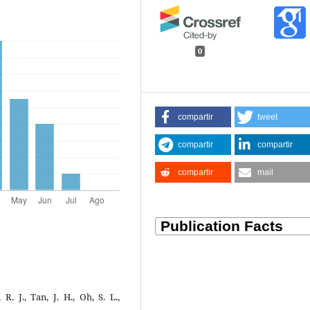
0
compartir
tweet
compartir
compartir
compartir
mail
R. J., Tan, J. H., Oh, S. L.,