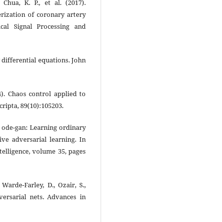
hua, K. P., et al. (2017).
erization of coronary artery
ical Signal Processing and
 differential equations. John
14). Chaos control applied to
cripta, 89(10):105203.
cg ode-gan: Learning ordinary
ive adversarial learning. In
telligence, volume 35, pages
 Warde-Farley, D., Ozair, S.,
dversarial nets. Advances in