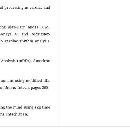
nal processing in cardiac and
Gonz´alez-Hern´andez, B. M.,
z-Anaya, G., and Rodriguez-
to cardiac rhythm analysis.
n Analysis (mDFA). American
d humans using modified dfa.
an Union: Intech, pages 359–
ying the mind using ekg time
ons. IntechOpen.