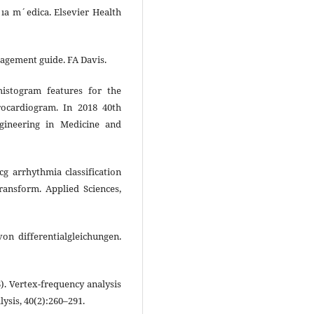
g´ıa m´edica. Elsevier Health
nagement guide. FA Davis.
histogram features for the
ctrocardiogram. In 2018 40th
gineering in Medicine and
Ecg arrhythmia classification
ransform. Applied Sciences,
on differentialgleichungen.
6). Vertex-frequency analysis
sis, 40(2):260–291.