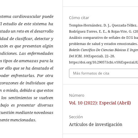
sistema cardiovascular puede
Cómo citar
l estudio de este sistema ha
Templos-Hernández, D. J., Quezada-Téllez, L
entado un reto en el desarrollo
Rodríguez-Torres, E. E., & Rojas-Vite, G. (20
Análisis comparativo de señales de ECG ba
dad de clasificar, detectar y
problemas de salud y estados emocionales
azón es que presentan algún
Boletín Científico De Ciencias Básicas E Inge
ondiciones. Las enfermedades
Del ICBI
,
10
(Especial), 22–28.
ios tipos de amenazas para la
https://doi.org/10.29057/icbi.v10iEspecial.8
or ello que se ha desatado el
Más formatos de cita
oder enfrentarlas. Por otra
orazones de individuos que
n o miedo, debido a que estos
Número
los sentimientos se vuelven
Vol. 10 (2022): Especial (Abril)
abajo es presentar diversas
n cuestión mediante novedosas
Sección
amente mencionadas
.
Artículos de investigación