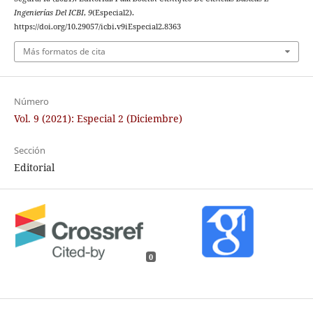
Ingenierías Del ICBI
,
9
(Especial2).
https://doi.org/10.29057/icbi.v9iEspecial2.8363
Más formatos de cita
Número
Vol. 9 (2021): Especial 2 (Diciembre)
Sección
Editorial
0