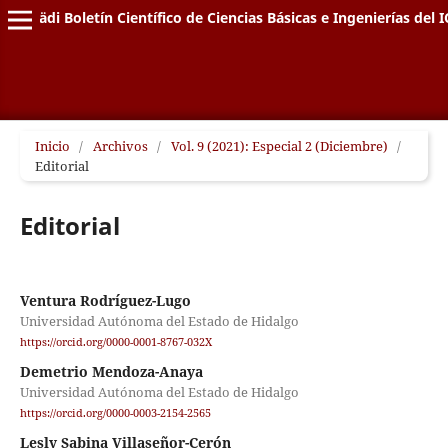
Pädi Boletín Científico de Ciencias Básicas e Ingenierías del I
Inicio
/
Archivos
/
Vol. 9 (2021): Especial 2 (Diciembre)
/
Editorial
Editorial
Ventura Rodríguez-Lugo
Universidad Autónoma del Estado de Hidalgo
https://orcid.org/0000-0001-8767-032X
Demetrio Mendoza-Anaya
Universidad Autónoma del Estado de Hidalgo
https://orcid.org/0000-0003-2154-2565
Lesly Sabina Villaseñor-Cerón