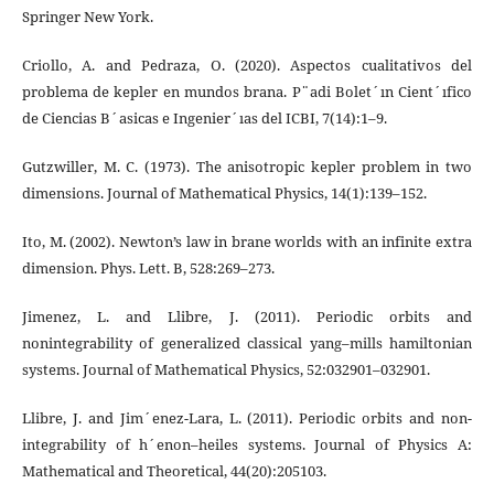
Springer New York.
Criollo, A. and Pedraza, O. (2020). Aspectos cualitativos del
problema de kepler en mundos brana. P¨adi Bolet´ın Cient´ıfico
de Ciencias B´asicas e Ingenier´ıas del ICBI, 7(14):1–9.
Gutzwiller, M. C. (1973). The anisotropic kepler problem in two
dimensions. Journal of Mathematical Physics, 14(1):139–152.
Ito, M. (2002). Newton’s law in brane worlds with an infinite extra
dimension. Phys. Lett. B, 528:269–273.
Jimenez, L. and Llibre, J. (2011). Periodic orbits and
nonintegrability of generalized classical yang–mills hamiltonian
systems. Journal of Mathematical Physics, 52:032901–032901.
Llibre, J. and Jim´enez-Lara, L. (2011). Periodic orbits and non-
integrability of h´enon–heiles systems. Journal of Physics A:
Mathematical and Theoretical, 44(20):205103.