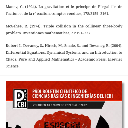
Manev, G. (1924). La gravitation et le principe de l’´egalit´e de
l’action et de la r´eaction. comptes rendues, 178:2159–2161.
McGehee, R. (1974). Triple collision in the collinear three-body
problem. Inventiones mathematicae, 27:191–227.
Robert L. Devaney, S., Hirsch, M., Smale, S., and Devaney, R. (2004).
Differential Equations, Dynamical Systems, and an Introduction to
Chaos. Pure and Applied Mathematics - Academic Press. Elsevier
Science.