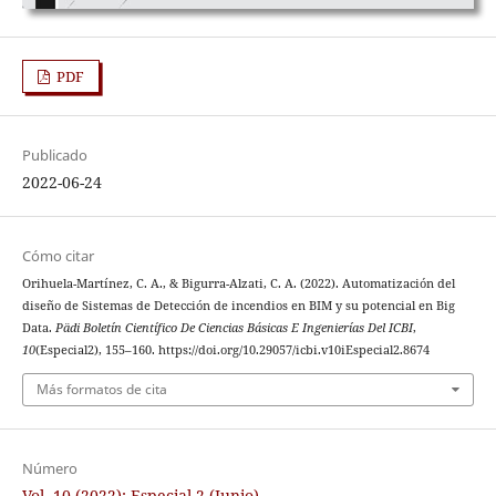
PDF
Publicado
2022-06-24
Cómo citar
Orihuela-Martínez, C. A., & Bigurra-Alzati, C. A. (2022). Automatización del
diseño de Sistemas de Detección de incendios en BIM y su potencial en Big
Data.
Pädi Boletín Científico De Ciencias Básicas E Ingenierías Del ICBI
,
10
(Especial2), 155–160. https://doi.org/10.29057/icbi.v10iEspecial2.8674
Más formatos de cita
Número
Vol. 10 (2022): Especial 2 (Junio)