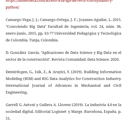
https://bimetheca.com/acceso-a-la-api-de-revit-con-dynamo-y-
python/
Camargo-Vega, J. J.; Camargo-Ortega, J. F.; Joyanes-Aguilar, L. 2015.
"Conociendo Big Data" Facultad de Ingeniería, vol. 24, núm. 38,
enero-junio, 2015, pp. 63-77 Universidad Pedagógica y Tecnológica
de Colombia. Tunja, Colombia.
D. González García. "Aplicaciones de Data Science y Big Data en el
sector de la construcción". Revista Comunidad. Data Science. 2020.
Demirdogen, G., Isik, Z., & Arayici, Y. (2019). Building Information
Modeling (BIM) and BIG Data Analytics for Construction Industry.
International Journal of Advances in Mechanical and Civil
Engineering,
Garrell G. Antoni y Guilera A. Llorenc (2019). La industria 4.0 en la
sociedad digital. Editorial Logisnet y Marge. Barcelona, España. p.
51.