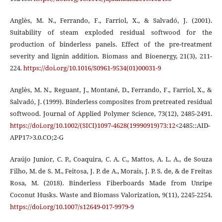
Anglès, M. N., Ferrando, F., Farriol, X., & Salvadó, J. (2001).
Suitability of steam exploded residual softwood for the
production of binderless panels. Effect of the pre-treatment
severity and lignin addition. Biomass and Bioenergy, 21(3), 211-
224.
https://doi.org/10.1016/S0961-9534(01)00031-9
Anglès, M. N., Reguant, J., Montané, D., Ferrando, F., Farriol, X., &
Salvadó, J. (1999). Binderless composites from pretreated residual
softwood. Journal of Applied Polymer Science, 73(12), 2485-2491.
https://doi.org/10.1002/(SICI)1097-4628(19990919)73:12
<2485::AID-
APP17>3.0.CO;2-G
Araújo Junior, C. P., Coaquira, C. A. C., Mattos, A. L. A., de Souza
Filho, M. de S. M., Feitosa, J. P. de A., Morais, J. P. S. de, & de Freitas
Rosa, M. (2018). Binderless Fiberboards Made from Unripe
Coconut Husks. Waste and Biomass Valorization, 9(11), 2245-2254.
https://doi.org/10.1007/s12649-017-9979-9