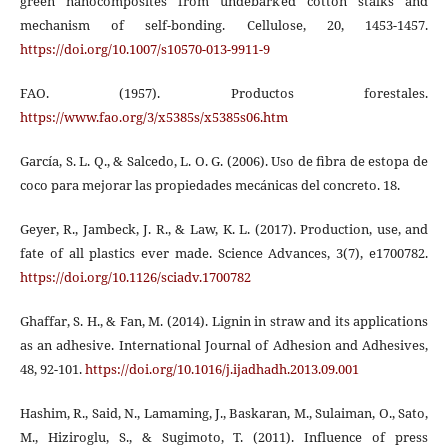
green nanocomposites from undebarked cotton stalks and
mechanism of self-bonding. Cellulose, 20, 1453-1457.
https://doi.org/10.1007/s10570-013-9911-9
FAO. (1957). Productos forestales.
https://www.fao.org/3/x5385s/x5385s06.htm
García, S. L. Q., & Salcedo, L. O. G. (2006). Uso de ﬁbra de estopa de
coco para mejorar las propiedades mecánicas del concreto. 18.
Geyer, R., Jambeck, J. R., & Law, K. L. (2017). Production, use, and
fate of all plastics ever made. Science Advances, 3(7), e1700782.
https://doi.org/10.1126/sciadv.1700782
Ghaffar, S. H., & Fan, M. (2014). Lignin in straw and its applications
as an adhesive. International Journal of Adhesion and Adhesives,
48, 92-101.
https://doi.org/10.1016/j.ijadhadh.2013.09.001
Hashim, R., Said, N., Lamaming, J., Baskaran, M., Sulaiman, O., Sato,
M., Hiziroglu, S., & Sugimoto, T. (2011). Influence of press