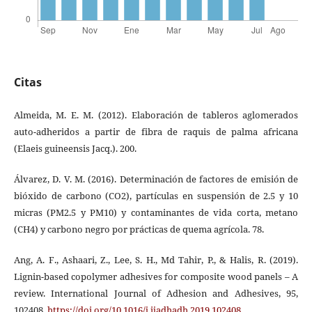
Citas
Almeida, M. E. M. (2012). Elaboración de tableros aglomerados
auto-adheridos a partir de fibra de raquis de palma africana
(Elaeis guineensis Jacq.). 200.
Álvarez, D. V. M. (2016). Determinación de factores de emisión de
bióxido de carbono (CO2), partículas en suspensión de 2.5 y 10
micras (PM2.5 y PM10) y contaminantes de vida corta, metano
(CH4) y carbono negro por prácticas de quema agrícola. 78.
Ang, A. F., Ashaari, Z., Lee, S. H., Md Tahir, P., & Halis, R. (2019).
Lignin-based copolymer adhesives for composite wood panels – A
review. International Journal of Adhesion and Adhesives, 95,
102408.
https://doi.org/10.1016/j.ijadhadh.2019.102408