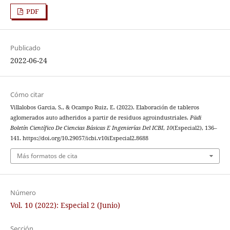
PDF
Publicado
2022-06-24
Cómo citar
Villalobos Garcia, S., & Ocampo Ruiz, E. (2022). Elaboración de tableros
aglomerados auto adheridos a partir de residuos agroindustriales.
Pädi
Boletín Científico De Ciencias Básicas E Ingenierías Del ICBI
,
10
(Especial2), 136–
141. https://doi.org/10.29057/icbi.v10iEspecial2.8688
Más formatos de cita
Número
Vol. 10 (2022): Especial 2 (Junio)
Sección