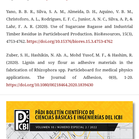
Yano, B. B. R., Silva, S. A. M., Almeida, D. H., Aquino, V. B. M.,
Christoforo, A. L., Rodrigues, E. F. C., Junior, A. N. C., Silva, A. P., &
Lahr, F. A. R. (2020). Use of Sugarcane Bagasse and Industrial
Timber Residue in Particleboard Production. BioResources, 15(3),
4753-4762.
https://doi.org/10.15376/biores.15.3.4753-4762
Zuber, S. H., Hashikin, N. Ab. A., Mohd Yusof, M. F., & Hashim, R.
(2020). Lignin and soy flour as adhesive materials in the
fabrication of Rhizophora spp. Particleboard for medical physics
applications. The Journal of Adhesion, 0(0), 1-20.
https://doi.org/10.1080/00218464.2020.1839430