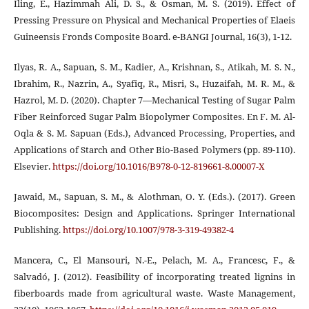
Iling, E., Hazimmah Ali, D. S., & Osman, M. S. (2019). Effect of
Pressing Pressure on Physical and Mechanical Properties of Elaeis
Guineensis Fronds Composite Board. e-BANGI Journal, 16(3), 1-12.
Ilyas, R. A., Sapuan, S. M., Kadier, A., Krishnan, S., Atikah, M. S. N.,
Ibrahim, R., Nazrin, A., Syafiq, R., Misri, S., Huzaifah, M. R. M., &
Hazrol, M. D. (2020). Chapter 7—Mechanical Testing of Sugar Palm
Fiber Reinforced Sugar Palm Biopolymer Composites. En F. M. Al-
Oqla & S. M. Sapuan (Eds.), Advanced Processing, Properties, and
Applications of Starch and Other Bio-Based Polymers (pp. 89-110).
Elsevier.
https://doi.org/10.1016/B978-0-12-819661-8.00007-X
Jawaid, M., Sapuan, S. M., & Alothman, O. Y. (Eds.). (2017). Green
Biocomposites: Design and Applications. Springer International
Publishing.
https://doi.org/10.1007/978-3-319-49382-4
Mancera, C., El Mansouri, N.-E., Pelach, M. A., Francesc, F., &
Salvadó, J. (2012). Feasibility of incorporating treated lignins in
fiberboards made from agricultural waste. Waste Management,