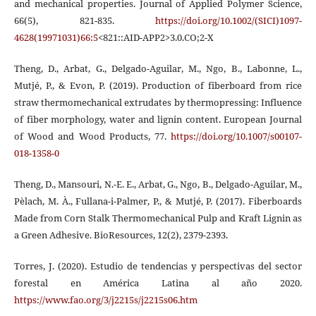
and mechanical properties. Journal of Applied Polymer Science,
66(5), 821-835.
https://doi.org/10.1002/(SICI)1097-
4628(19971031)66:5
<821::AID-APP2>3.0.CO;2-X
Theng, D., Arbat, G., Delgado-Aguilar, M., Ngo, B., Labonne, L.,
Mutjé, P., & Evon, P. (2019). Production of fiberboard from rice
straw thermomechanical extrudates by thermopressing: Influence
of fiber morphology, water and lignin content. European Journal
of Wood and Wood Products, 77.
https://doi.org/10.1007/s00107-
018-1358-0
Theng, D., Mansouri, N.-E. E., Arbat, G., Ngo, B., Delgado-Aguilar, M.,
Pèlach, M. À., Fullana-i-Palmer, P., & Mutjé, P. (2017). Fiberboards
Made from Corn Stalk Thermomechanical Pulp and Kraft Lignin as
a Green Adhesive. BioResources, 12(2), 2379-2393.
Torres, J. (2020). Estudio de tendencias y perspectivas del sector
forestal en América Latina al año 2020.
https://www.fao.org/3/j2215s/j2215s06.htm