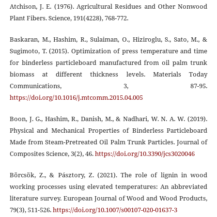
Atchison, J. E. (1976). Agricultural Residues and Other Nonwood
Plant Fibers. Science, 191(4228), 768-772.
Baskaran, M., Hashim, R., Sulaiman, O., Hiziroglu, S., Sato, M., &
Sugimoto, T. (2015). Optimization of press temperature and time
for binderless particleboard manufactured from oil palm trunk
biomass at different thickness levels. Materials Today
Communications, 3, 87-95.
https://doi.org/10.1016/j.mtcomm.2015.04.005
Boon, J. G., Hashim, R., Danish, M., & Nadhari, W. N. A. W. (2019).
Physical and Mechanical Properties of Binderless Particleboard
Made from Steam-Pretreated Oil Palm Trunk Particles. Journal of
Composites Science, 3(2), 46.
https://doi.org/10.3390/jcs3020046
Börcsök, Z., & Pásztory, Z. (2021). The role of lignin in wood
working processes using elevated temperatures: An abbreviated
literature survey. European Journal of Wood and Wood Products,
79(3), 511-526.
https://doi.org/10.1007/s00107-020-01637-3