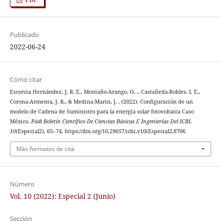
Publicado
2022-06-24
Cómo citar
Escorcia Hernández, J. R. E., Montaño-Arango, O. ., Castañeda-Robles, I. E.,
Corona-Armenta, J. R., & Medina-Marin, J. . (2022). Configuración de un
modelo de Cadena de Suministro para la energía solar fotovoltaica Caso
México.
Pädi Boletín Científico De Ciencias Básicas E Ingenierías Del ICBI
,
10
(Especial2), 65–74. https://doi.org/10.29057/icbi.v10iEspecial2.8706
Más formatos de cita
Número
Vol. 10 (2022): Especial 2 (Junio)
Sección