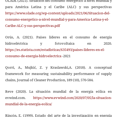
OLADE (2021). Situación del consumo energético a nivel mundial y
para América Latina y el Caribe (ALC) y sus perspectivas
https://www.olade.org/wp-content/uploads/2021/06/Situacion-del-
consumo-energetico-a-nivel-mundial-y-para-America-Latina-y-el-
Caribe-ALC-y-sus-perspectivas.pdf
Orús, A. (2021). Países líderes en el consumo de energía
hidroeléctrica y fotovoltaica en 2020.
https://es.statista.com/estadisticas/635493/paises-lideres-en-el-
consumo-de-energia-hidroelectrica
-2021
Qorri, A., Mujkić, Z. y Kraslawski,A. (2018). A conceptual
framework for measuring sustainability performance of supply
chains, Journal of Cleaner Production, 189 (10), 570-584.
Reve (2020). La situación mundial de la energía eólica en
evwind.com.
https://www.evwind.com/2020/07/05/la-situacion-
mundial-de-la-energia-eolica/
Rincón, E. (1999). Estado del arte de la investigación en energía