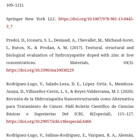
109–121).
Springer New York LLC.
https://doi.org/10.1007/978-981-13-0445-
3_7
Predoi, D., Iconaru, S. L., Deniaud, A., Chevallet, M., Michaud-Soret,
I., Buton, N., & Prodan, A. M. (2017). Textural, structural and
biological evaluation of hydroxyapatite doped with zinc at low
concentrations. Materials, 10(3).
https://doi.org/10.3390/ma10030229
Rodríguez-Lugo, V., Salado-Leza, D. E., López Ortiz, S., Mendoza-
Anaya, D., Villaseñor-Cerón, L. S., & Reyes-Valderrama, M. I. (2020).
Revisión de la Hidroxiapatita Nanoestructurada como Alternativa
para Tratamiento de Cáncer. Pädi Boletín Científico de Ciencias
Básicas e Ingenierías Del ICBI, 8(Especial), 115–127.
https://doi.org/10.29057/icbi.v8iespecial.6466
Rodríguez-Lugo, V., Salinas-Rodríguez, E., Vázquez, R. A., Alemán,