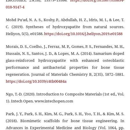
Electronics, 29(18), 15579–15586.
https://doi.org/10.1007/s10854-
018-9147-4
Mohd Pu’ad, N. A. S., Koshy, P., Abdullah, H. Z., Idris, M. I., & Lee, T.
C. (2019). Syntheses of hydroxyapatite from natural sources.
Heliyon, 5(5), e01588.
https://doi.org/10.1016/j.heliyon.2019.e01588
Morais, D. S., Coelho, J., Ferraz, M. P., Gomes, P. S., Fernandes, M. H.,
Hussain, N. S., Santos, J. D., & Lopes, M. A. (2014). Samarium doped
glass-reinforced hydroxyapatite with enhanced osteoblastic
performance and antibacterial properties for bone tissue
regeneration. Journal of Materials Chemistry B, 2(35), 5872–5881.
https://doi.org/10.1039/c4tb00484a
Ngo, T.-D. (2020). Introduction to Composite Materials (1st ed., Vol.
1). Intech Open. www.intechopen.com
Park, J. Y., Park, S. H., Kim, M. G., Park, S. H., Yoo, T. H., & Kim, M. S.
(2018). Biomimetic scaffolds for bone tissue engineering. In
Advances in Experimental Medicine and Biology (Vol. 1064, pp.