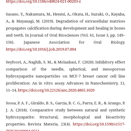
https://doi.org/10.1186/s40824-021-00203-z
Sasano, Y., Nakamura, M., Henmi, A., Okata, H., Suzuki, O., Kayaba,
A., & Mayanagi, M. (2019). Degradation of extracellular matrices
propagates calcification during development and healing in bones
and teeth. In Journal of Oral Biosciences (Vol. 61, Issue 3, pp. 149–
156). Japanese Association for Oral Biology.
https://doi.org/10.1016/j.job.2019.07.004
Seyfoori, A., Naghib, S. M., & Molaabasi, F. (2020). Inhibitory effect
comparison of the needle, spherical, and mesoporous
hydroxyapatite nanoparticles on MCF-7 breast cancer cell line
proliferation: An in vitro assay. Advances in Nanochemistry, 11,
11–14.
https://doi.org/10.22126/anc.2020.4865.1020
Sossa, P. A. F., Giraldo, B. S., Garcia, B. C. G., Parra, E. R., & Arango, P.
J. A. (2018). Comparative study between natural and synthetic
hydroxyapatite: Structural, morphological and bioactivity
properties. Revista Materia, 23(4).
https://doi.org/10.1590/s1517-