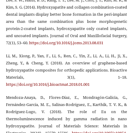
Lee, S. W., Hahn, B. D., Kang, T. Y., Lee, M. J., Choi, J. Y., Kim, M. K., &
Kim, S. G. (2014). Hydroxyapatite and collagen combination-coated
dental implants display better bone formation in the peri-implant
area than the same combination plus bone morphogenetic
protein-2-coated implants, hydroxyapatite only coated implants,
and uncoated implants. Journal of Oral and Maxillofacial Surgery,
72(1), 53–60.
https://doi.org/10.1016/j.joms.2013.08.031
Li, M., Xiong, P., Yan, F., Li, S., Ren, C., Yin, Z., Li, A., Li, H., Ji, X.,
Zheng, Y., & Cheng, Y. (2018). An overview of graphene-based
hydroxyapatite composites for orthopedic applications. Bioactive
Materials, 3(1), 1–18.
https://doi.org/10.1016/j.bioactmat.2018.01.001
Mendoza-Anaya, D., Flores-Díaz, E., Mondragón-Galicia, G.,
Fernández-García, M. E., Salinas-Rodríguez, E., Karthik, T. V. K., &
Rodríguez-Lugo, V. (2018). The role of Eu on the
thermoluminescence induced by gamma radiation in nano
hydroxyapatite. Journal of Materials Science: Materials in