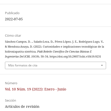
Publicado
2022-07-05
Cómo citar
Sánchez-Campos, D. ., Salado-Leza, D., Pérez-López, J. E., Rodríguez-Lugo, V.,
& Mendoza-Anaya, D. (2022). Curiosidades e implicaciones tecnológicas de la
hidroxiapatita sintética.
Pädi Boletín Científico De Ciencias Básicas E
Ingenierías Del ICBI
,
10
(19), 50–54. https://doi.org/10.29057/icbi.v10i19.9231
Más formatos de cita
Número
Vol. 10 Núm. 19 (2022): Enero - Junio
Sección
Artículos de revisión