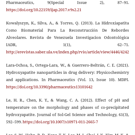
Pharmaceutics, 9(Special Issue 2), 87–91.
https://doi.org/10.22159/ijap.2017.v9s2.21
Kowalyszyn, K., Silva, A., & Torres, Q. (2013). La Hidroxiapatita
Como Biomaterial Para La Reconstrucción De Rebordes
Alveolares. Revista de Venezuela Investigacion Odontológica
IADR, 1(1), 62–71.
http://erevistas.saber.ula.ve/index.php/rvio/article/view/4446/4242
Lara-Ochoa, S., Ortega-Lara, W., & Guerrero-Beltrán, C. E. (2021).
Hydroxyapatite nanoparticles in drug delivery: Physicochemistry
and applications. In Pharmaceutics (Vol. 13, Issue 10). MDPI.
https://doi.org/10.3390/pharmaceutics13101642
Le, H. R., Chen, K. Y., & Wang, C. A. (2012). Effect of pH and
temperature on the morphology and phases of co-precipitated
hydroxyapatite. Journal of Sol-Gel Science and Technology, 61(3),
592–599.
https://doi.org/10.1007/s10971-011-2665-7