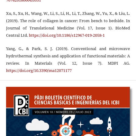
707620180004.0551
Xu, S., Xu, H., Wang, W., Li, S., Li, H., Li, T., Zhang, W., Yu, X., & Liu, L.
(2019). The role of collagen in cancer: From bench to bedside. In
Journal of Translational Medicine (Vol. 17, Issue 1). BioMed
Central Ltd.
https://doi.org/10.1186/s12967-019-2058-1
Yang, G., & Park, S. J. (2019). Conventional and microwave
hydrothermal synthesis and application of functional materials: A
review. In Materials (Vol. 12, Issue 7). MDPI AG.
https://doi.org/10.3390/ma12071177