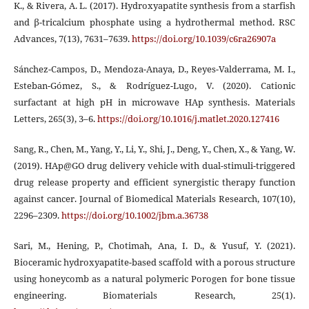
K., & Rivera, A. L. (2017). Hydroxyapatite synthesis from a starfish
and β-tricalcium phosphate using a hydrothermal method. RSC
Advances, 7(13), 7631–7639.
https://doi.org/10.1039/c6ra26907a
Sánchez-Campos, D., Mendoza-Anaya, D., Reyes-Valderrama, M. I.,
Esteban-Gómez, S., & Rodríguez-Lugo, V. (2020). Cationic
surfactant at high pH in microwave HAp synthesis. Materials
Letters, 265(3), 3–6.
https://doi.org/10.1016/j.matlet.2020.127416
Sang, R., Chen, M., Yang, Y., Li, Y., Shi, J., Deng, Y., Chen, X., & Yang, W.
(2019). HAp@GO drug delivery vehicle with dual-stimuli-triggered
drug release property and efficient synergistic therapy function
against cancer. Journal of Biomedical Materials Research, 107(10),
2296–2309.
https://doi.org/10.1002/jbm.a.36738
Sari, M., Hening, P., Chotimah, Ana, I. D., & Yusuf, Y. (2021).
Bioceramic hydroxyapatite-based scaffold with a porous structure
using honeycomb as a natural polymeric Porogen for bone tissue
engineering. Biomaterials Research, 25(1).