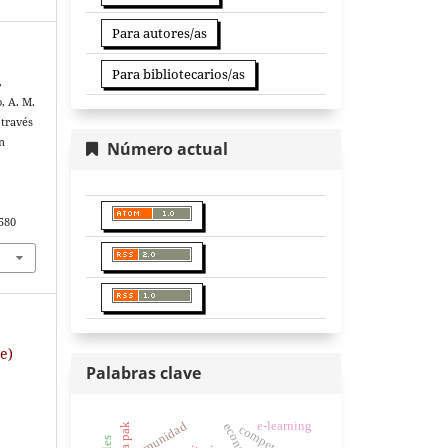
Para autores/as
Para bibliotecarios/as
,
, A. M.
 través
n
Número actual
3580
e)
Palabras clave
comunidad
e-learning
tetra pak
competencias