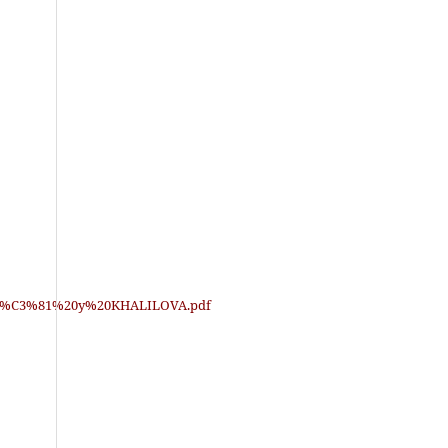
/CERD%C3%81%20y%20KHALILOVA.pdf