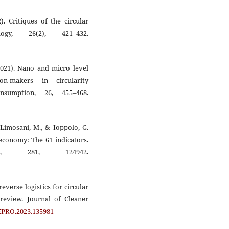
). Critiques of the circular
ogy, 26(2), 421–432.
 (2021). Nano and micro level
on-makers in circularity
nsumption, 26, 455–468.
 Limosani, M., & Ioppolo, G.
 economy: The 61 indicators.
n, 281, 124942.
reverse logistics for circular
 review. Journal of Cleaner
LEPRO.2023.135981