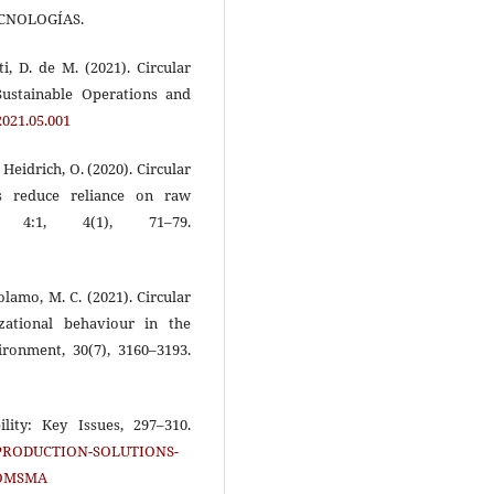
ECNOLOGÍAS.
ti, D. de M. (2021). Circular
Sustainable Operations and
2021.05.001
& Heidrich, O. (2020). Circular
es reduce reliance on raw
20 4:1, 4(1), 71–79.
rolamo, M. C. (2021). Circular
zational behaviour in the
ironment, 30(7), 3160–3193.
bility: Key Issues, 297–310.
SS-PRODUCTION-SOLUTIONS-
LOMSMA