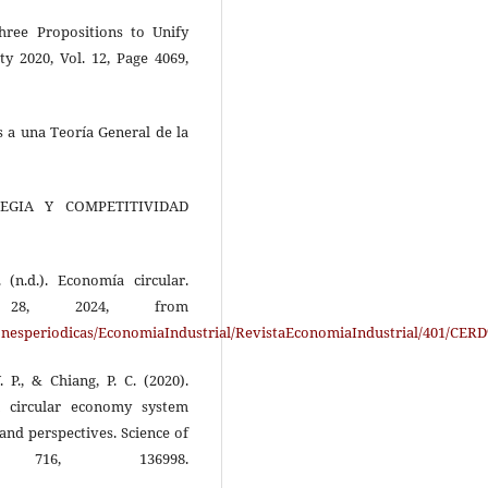
Three Propositions to Unify
y 2020, Vol. 12, Page 4069,
s a una Teoría General de la
ATEGIA Y COMPETITIVIDAD
. (n.d.). Economía circular.
st 28, 2024, from
acionesperiodicas/EconomiaIndustrial/RevistaEconomiaIndustrial/401
. P., & Chiang, P. C. (2020).
n circular economy system
and perspectives. Science of
 716, 136998.