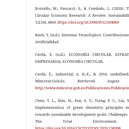
Borrello, M., Pascucci, S., & Cembalo, L. (2020). 
Circular Economy Research: A Review. Sustainabilit
12(10), 4069.
https://doi.org/10.3390/SU12104069
Buch, T. (n.d.). Sistemas Tecnológicos Contribucione
Artificialidad.
Cerdá, E. (n.d.). ECONOMÍA CIRCULAR, ESTR
EMPRESARIAL ECONOMÍA CIRCULAR.
Cerdá, E., industrial, A. K.-E., & 2016, undefined
Mincotur.Gob.Es. Retrieved Augu
http://www.mincotur.gob.es/Publicaciones/Public
Chen, T. L., Kim, H., Pan, S. Y., Tseng, P. C., Lin, Y
Implementation of green chemistry principles i
towards sustainable development goals: Challenges 
The Total Environment,
https://doi.org/10.1016/J.SCITOTENV.2020.136998