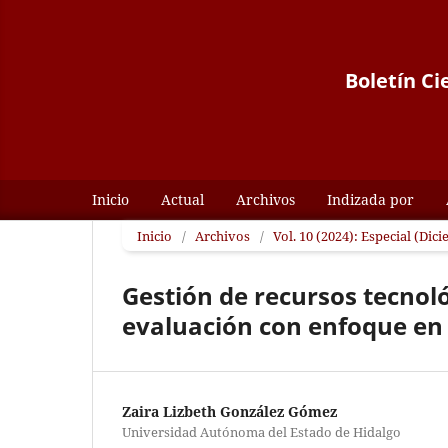
Boletín Ci
Inicio
Actual
Archivos
Indizada por
Inicio
/
Archivos
/
Vol. 10 (2024): Especial (Dic
Gestión de recursos tecnol
evaluación con enfoque en
Zaira Lizbeth González Gómez
Universidad Autónoma del Estado de Hidalgo