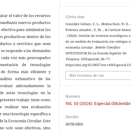
zar el valor de los recursos
Cómo citar
do mediante nuevos productos
González Gómez, Z. L., Molina Ruiz, H. D. .
 efectiva para minimizar los
Pedraza Amador , E. M. ., & Carrizal Alonso
. (2024). Gestión de recursos tecnológicos a
es productivas dentro de los
de un modelo de evaluación con enfoque e
ductos y servicios que sean
economía circular .
Boletín Científico
, se responde a las demandas
INVESTIGIUM De La Escuela Superior De
n cada vez más preocupados
Tizayuca
,
10
(Especial), 66–77.
entación de tecnologías
https://doi.org/10.29057/est.v10iEspecial.1
 de forma más eficiente y
Más formatos de cita
nálisis exhaustivo de las
 evaluar adecuadamente la
de estas tecnologías en la
Número
l presente trabajo tiene como
Vol. 10 (2024): Especial (Diciembr
 realizar una evaluación
r una tecnología específica a
Sección
de la Economía Circular. Este
Artículos
no solo sean efectivas, sino