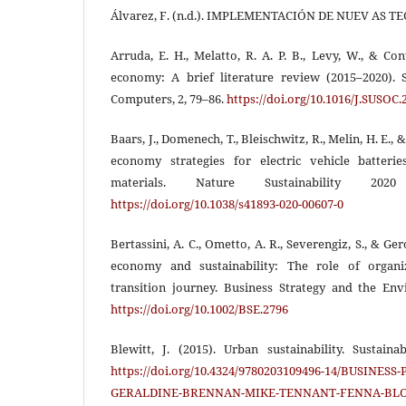
Álvarez, F. (n.d.). IMPLEMENTACIÓN DE NUEV AS T
Arruda, E. H., Melatto, R. A. P. B., Levy, W., & Con
economy: A brief literature review (2015–2020). 
Computers, 2, 79–86.
https://doi.org/10.1016/J.SUSOC.
Baars, J., Domenech, T., Bleischwitz, R., Melin, H. E., 
economy strategies for electric vehicle batteri
materials. Nature Sustainability 20
https://doi.org/10.1038/s41893-020-00607-0
Bertassini, A. C., Ometto, A. R., Severengiz, S., & Ge
economy and sustainability: The role of organi
transition journey. Business Strategy and the Env
https://doi.org/10.1002/BSE.2796
Blewitt, J. (2015). Urban sustainability. Sustaina
https://doi.org/10.4324/9780203109496-14/BUSINE
GERALDINE-BRENNAN-MIKE-TENNANT-FENNA-B