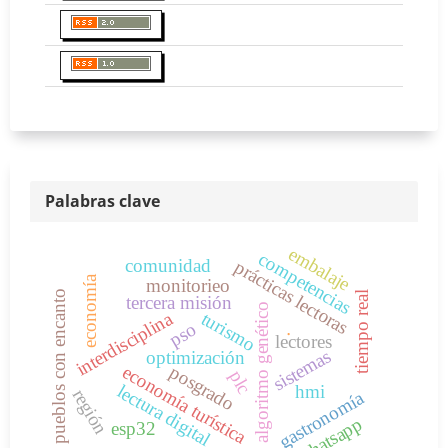
Palabras clave
embalaje
competencias
comunidad
prácticas lectoras
economía
monitorieo
pueblos con encanto
tiempo real
tercera misión
algoritmo genético
interdisciplina
turismo
pso
.
lectores
sistemas
optimización
economía turística
posgrado
plc
lectura digital
hmi
región
gastronomía
whatsapp
esp32