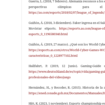
Guerra, L. (2018, 7 febrero). Alemania reconoce a lo
perspectivas olímpicas para el
https://as.com/esports/2018/02/07/league_of_legend
Guiñón, Á. (2018, 3 diciembre). Faker ingresa en el Sa
Movistar eSports.
https://esports.as.com/league-o
esports_0_1196580340.html
Guiñón, Á. (2019, 27 marzo). ¿Qué son los World Cy
https://esports.as.com/otros/World-Cyber-Games-WC
caracteristicas_0_1228977102.html
Hallfahrt, P. (2019, 12 Junio). Gaming-Guide d
https://www.deutschland.de/es/topic/vida/gaming-gui
profesionales-del-videojuego
Hernández, H., y Recoder, R. (2015). Historia de la a
https://ened.conade.gob.mx/Documentos/Manua
Hitt, K. (2023, 1 noviembre). Esports championship e