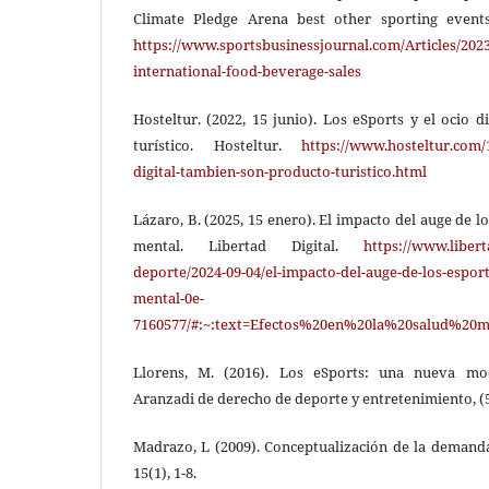
Climate Pledge Arena best other sporting events
https://www.sportsbusinessjournal.com/Articles/2023
international-food-beverage-sales
Hosteltur. (2022, 15 junio). Los eSports y el ocio 
turístico. Hosteltur.
https://www.hosteltur.com/1
digital-tambien-son-producto-turistico.html
Lázaro, B. (2025, 15 enero). El impacto del auge de lo
mental. Libertad Digital.
https://www.liber
deporte/2024-09-04/el-impacto-del-auge-de-los-esports
mental-0e-
7160577/#:~:text=Efectos%20en%20la%20salud%
Llorens, M. (2016). Los eSports: una nueva mod
Aranzadi de derecho de deporte y entretenimiento, (5
Madrazo, L (2009). Conceptualización de la demanda 
15(1), 1-8.