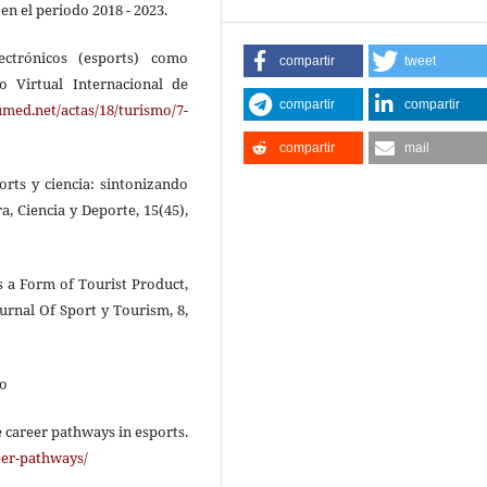
en el periodo 2018 - 2023.
ctrónicos (esports) como
compartir
tweet
o Virtual Internacional de
compartir
compartir
med.net/actas/18/turismo/7-
compartir
mail
orts y ciencia: sintonizando
a, Ciencia y Deporte, 15(45),
as a Form of Tourist Product,
urnal Of Sport y Tourism, 8,
co
e career pathways in esports.
eer-pathways/