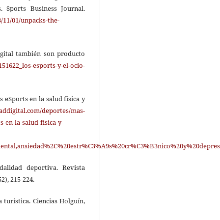
. Sports Business Journal.
/11/01/unpacks-the-
digital también son producto
51622_los-esports-y-el-ocio-
s eSports en la salud física y
taddigital.com/deportes/mas-
-en-la-salud-fisica-y-
20mental,ansiedad%2C%20estr%C3%A9s%20cr%C3%B3nico%20y%20depr
alidad deportiva. Revista
2), 215-224.
turística. Ciencias Holguín,