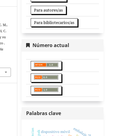
Para autores/as
Para bibliotecarios/as
. M.,
l, C.
y su
co .
Número actual
la
Palabras clave
embalaje
dispositivo móvil