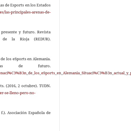
nas de Esports en los Estados
s/las-principales-arenas-de-
 presente y futuro. Revista
d de la Rioja (REDUR).
n de los eSports en Alemania.
ivas de futuro.
denaci%C3%B3n_de_los_eSports_en_Alemania_Situaci%C3%B3n_actual_y_p
ts. (2016, 2 octubre). TUDN.
r-se-lleno-pero-no-
f.). Asociación Española de