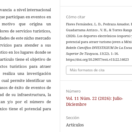
evancia a nivel internacional
que participan en eventos en
Cómo citar
n motivo que origina un
Flores Fernández, L. D., Pedraza Amador, E
Guadarrama Atrizco , V. H., & Torres Range
res de servicios turísticos,
(2026). Los deportes electrónicos (esports) 
sidades de este nicho mercado
potencial para atraer turismo joven a Méxi
ervicios para atender a sus
Boletín Científico INVESTIGIUM De La Escue
stico en los lugares donde se
Superior De Tizayuca
,
11
(22), 1–16.
rtículo tiene el objetivo de
https://doi.org/10.29057/esti.v11i22.14623
tos turísticos para atraer
Más formatos de cita
realiza una investigación
 cual permite identificar un
asos de éxito de eventos de
Número
ad de su infraestructura, la
Vol. 11 Núm. 22 (2026): Julio-
tan y/o por el número de
Diciembre
xico tiene el potencial para
Sección
Artículos