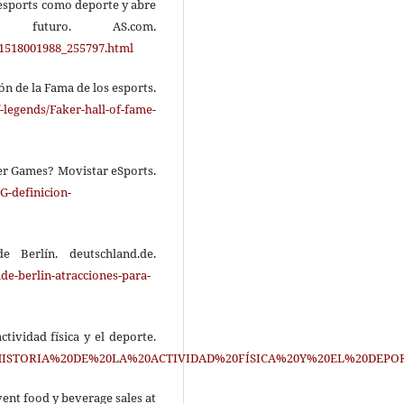
s esports como deporte y abre
 futuro. AS.com.
s/1518001988_255797.html
lón de la Fama de los esports.
f-legends/Faker-hall-of-fame-
ber Games? Movistar eSports.
G-definicion-
e Berlín. deutschland.de.
de-berlin-atracciones-para-
ctividad física y el deporte.
les/HISTORIA%20DE%20LA%20ACTIVIDAD%20FÍSICA%20Y%20EL%20DEPOR
vent food y beverage sales at