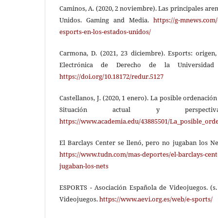
Caminos, A. (2020, 2 noviembre). Las principales are
Unidos. Gaming and Media.
https://g-mnews.com/e
esports-en-los-estados-unidos/
Carmona, D. (2021, 23 diciembre). Esports: origen,
Electrónica de Derecho de la Universida
https://doi.org/10.18172/redur.5127
Castellanos, J. (2020, 1 enero). La posible ordenació
Situación actual y perspect
https://www.academia.edu/43885501/La_posible_or
El Barclays Center se llenó, pero no jugaban los Ne
https://www.tudn.com/mas-deportes/el-barclays-cente
jugaban-los-nets
ESPORTS - Asociación Española de Videojuegos. (s. 
Videojuegos.
https://www.aevi.org.es/web/e-sports/