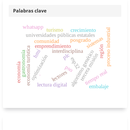
Palabras clave
whatsapp
turismo
crecimiento
proceso industrial
universidades públicas estatales
sistemas
posgrado
comunidad
emprendimiento
región
economía turística
interdisciplina
hmi
algoritmo genético
gastronomía
plc
tercera misión
optimización
esp32
economía
pso
tiempo real
lectores
.
lectura digital
embalaje