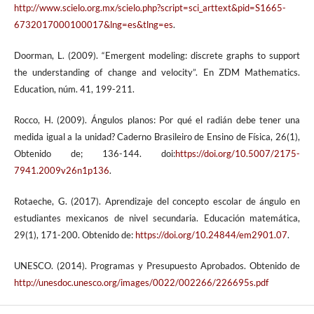
http://www.scielo.org.mx/scielo.php?script=sci_arttext&pid=S1665-
6732017000100017&lng=es&tlng=es
.
Doorman, L. (2009). “Emergent modeling: discrete graphs to support
the understanding of change and velocity”. En ZDM Mathematics.
Education, núm. 41, 199-211.
Rocco, H. (2009). Ángulos planos: Por qué el radián debe tener una
medida igual a la unidad? Caderno Brasileiro de Ensino de Física, 26(1),
Obtenido de; 136-144. doi:
https://doi.org/10.5007/2175-
7941.2009v26n1p136
.
Rotaeche, G. (2017). Aprendizaje del concepto escolar de ángulo en
estudiantes mexicanos de nivel secundaria. Educación matemática,
29(1), 171-200. Obtenido de:
https://doi.org/10.24844/em2901.07
.
UNESCO. (2014). Programas y Presupuesto Aprobados. Obtenido de
http://unesdoc.unesco.org/images/0022/002266/226695s.pdf