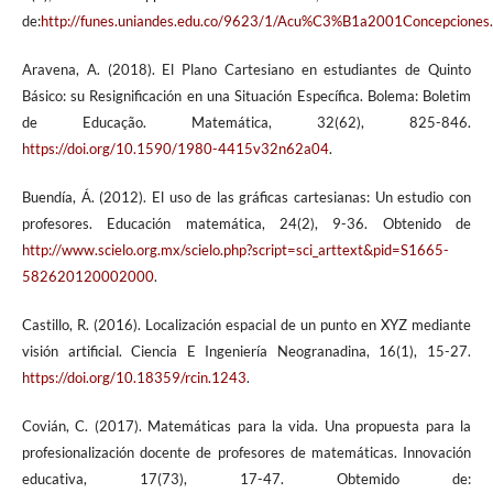
de:
http://funes.uniandes.edu.co/9623/1/Acu%C3%B1a2001Concepciones.
Aravena, A. (2018). El Plano Cartesiano en estudiantes de Quinto
Básico: su Resignificación en una Situación Específica. Bolema: Boletim
de Educação. Matemática, 32(62), 825-846.
https://doi.org/10.1590/1980-4415v32n62a04
.
Buendía, Á. (2012). El uso de las gráficas cartesianas: Un estudio con
profesores. Educación matemática, 24(2), 9-36. Obtenido de
http://www.scielo.org.mx/scielo.php?script=sci_arttext&pid=S1665-
582620120002000
.
Castillo, R. (2016). Localización espacial de un punto en XYZ mediante
visión artificial. Ciencia E Ingeniería Neogranadina, 16(1), 15-27.
https://doi.org/10.18359/rcin.1243
.
Covián, C. (2017). Matemáticas para la vida. Una propuesta para la
profesionalización docente de profesores de matemáticas. Innovación
educativa, 17(73), 17-47. Obtemido de: