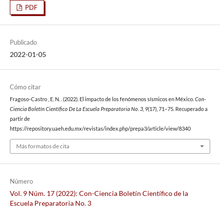
PDF
Publicado
2022-01-05
Cómo citar
Fragoso-Castro , E. N. . (2022). El impacto de los fenómenos sísmicos en México.
Con-
Ciencia Boletín Científico De La Escuela Preparatoria No. 3
,
9
(17), 71–75. Recuperado a
partir de
https://repository.uaeh.edu.mx/revistas/index.php/prepa3/article/view/8340
Más formatos de cita
Número
Vol. 9 Núm. 17 (2022): Con-Ciencia Boletín Científico de la
Escuela Preparatoria No. 3