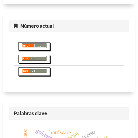
Número actual
Palabras clave
gobierno
universo
sensor
hardware
actopan