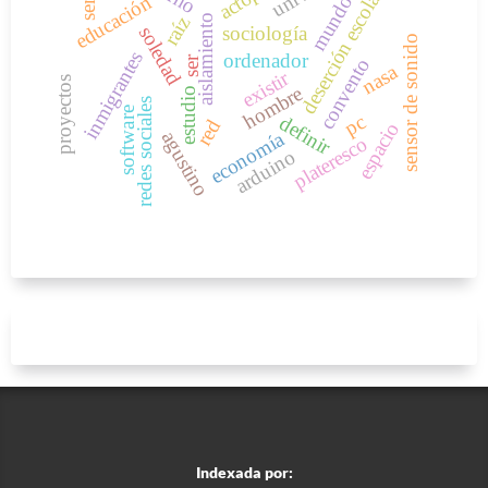
deserción escolar
educación
mundo
aislamiento
raíz
sociología
soledad
sensor de sonido
inmigrantes
ordenador
ser
convento
nasa
existir
proyectos
hombre
estudio
redes sociales
software
pc
definir
red
espacio
economía
agustino
plateresco
arduino
Indexada por: