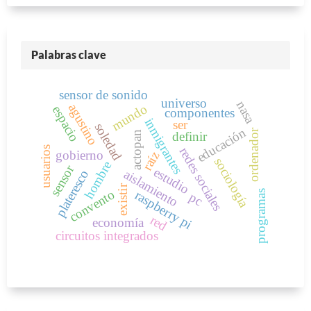
Palabras clave
sensor de sonido
universo
nasa
agustino
mundo
espacio
componentes
inmigrantes
ser
soledad
educación
ordenador
definir
actopan
usuarios
redes sociales
gobierno
raíz
sociología
hombre
sensor
estudio
aislamiento
plateresco
existir
convento
raspberry pi
programas
pc
red
economía
circuitos integrados