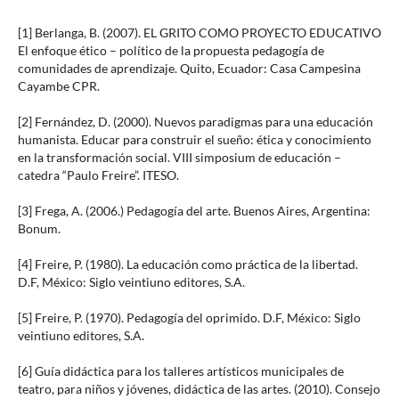
[1] Berlanga, B. (2007). EL GRITO COMO PROYECTO EDUCATIVO
El enfoque ético – político de la propuesta pedagogía de
comunidades de aprendizaje. Quito, Ecuador: Casa Campesina
Cayambe CPR.
[2] Fernández, D. (2000). Nuevos paradigmas para una educación
humanista. Educar para construir el sueño: ética y conocimiento
en la transformación social. VIII simposium de educación –
catedra “Paulo Freire”. ITESO.
[3] Frega, A. (2006.) Pedagogía del arte. Buenos Aires, Argentina:
Bonum.
[4] Freire, P. (1980). La educación como práctica de la libertad.
D.F, México: Siglo veintiuno editores, S.A.
[5] Freire, P. (1970). Pedagogía del oprimido. D.F, México: Siglo
veintiuno editores, S.A.
[6] Guía didáctica para los talleres artísticos municipales de
teatro, para niños y jóvenes, didáctica de las artes. (2010). Consejo