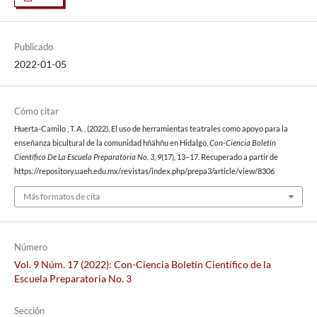
Publicado
2022-01-05
Cómo citar
Huerta-Camilo , T. A. . (2022). El uso de herramientas teatrales como apoyo para la
enseñanza bicultural de la comunidad hñähñu en Hidalgo.
Con-Ciencia Boletín
Científico De La Escuela Preparatoria No. 3
,
9
(17), 13–17. Recuperado a partir de
https://repository.uaeh.edu.mx/revistas/index.php/prepa3/article/view/8306
Más formatos de cita
Número
Vol. 9 Núm. 17 (2022): Con-Ciencia Boletín Científico de la
Escuela Preparatoria No. 3
Sección