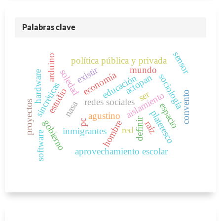
Palabras clave
sensor
arduino
política pública y privada
existir
mundo
soledad
hardware
economía
sociología
actopan
educación
sincréticas
estudio
ser
convento
aislamiento
redes sociales
proyectos
nasa
espacio
plateresco
agustino
definir
gobierno
pc
hombre
raíz
red
inmigrantes
software
aprovechamiento escolar