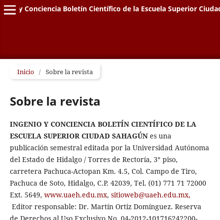
genio y Conciencia Boletín Científico de la Escuela Superior Ciud
Inicio
/
Sobre la revista
Sobre la revista
INGENIO Y CONCIENCIA BOLETÍN CIENTÍFICO DE LA
ESCUELA SUPERIOR CIUDAD SAHAGÚN
es una
publicación semestral editada por la Universidad Autónoma
del Estado de Hidalgo / Torres de Rectoría, 3° piso,
carretera Pachuca-Actopan Km. 4.5, Col. Campo de Tiro,
Pachuca de Soto, Hidalgo, C.P. 42039, Tel. (01) 771 71 72000
Ext. 5649,
www.uaeh.edu.mx
,
sitioweb@uaeh.edu.mx,
Editor responsable: Dr. Martín Ortiz Domínguez. Reserva
de Derechos al Uso Exclusivo No. 04-2012-101716242200-