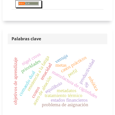
Palabras clave
nigel cross
ventaja
resistencia a la fatiga
casos prácticos
objetivos de aprendizaje
prioridades
productividad
tenacidad
metas
perfil
manufactura de cigüeñales
comando dual
acero de aleación
robótica
equilibrio
eje
costos
metadatos
tratamiento térmico
estados financieros
problema de asignación