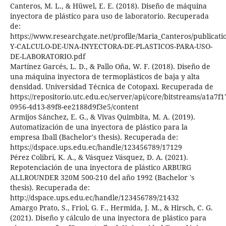
Canteros, M. L., & Hüwel, E. E. (2018). Diseño de máquina
inyectora de plástico para uso de laboratorio. Recuperada
de:
https://www.researchgate.net/profile/Maria_Canteros/pub
Y-CALCULO-DE-UNA-INYECTORA-DE-PLASTICOS-PARA-USO-
DE-LABORATORIO.pdf
Martínez Garcés, L. D., & Pallo Oña, W. F. (2018). Diseño de
una máquina inyectora de termoplásticos de baja y alta
densidad. Universidad Técnica de Cotopaxi. Recuperada de
https://repositorio.utc.edu.ec/server/api/core/bitstreams/a1a7f1
0956-4d13-89f8-ee2188d9f3e5/content
Armijos Sánchez, E. G., & Vivas Quimbita, M. A. (2019).
Automatización de una inyectora de plástico para la
empresa Iball (Bachelor's thesis). Recuperada de:
https://dspace.ups.edu.ec/handle/123456789/17129
Pérez Colibrí, K. A., & Vásquez Vásquez, D. A. (2021).
Repotenciación de una inyectora de plástico ARBURG
ALLROUNDER 320M 500-210 del año 1992 (Bachelor 's
thesis). Recuperada de:
http://dspace.ups.edu.ec/handle/123456789/21432
Amargo Prato, S., Friol, G. F., Hermida, J. M., & Hirsch, C. G.
(2021). Diseño y cálculo de una inyectora de plástico para