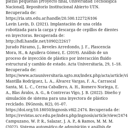
piezas pequeñas [Proyecto final, Universidad Tecnológica
Nacional]. Repositorio Institucional Abierto UTN.
Recuperada de:
https://ria.utn.edu.ar/handle/20.500.12272/6106
Lavín Lavín, D. (2021). Implantación de una celda
robotizada para la carga y descarga de cepillos de dientes
en inyectoras. Recuperada de:
http://hdl.handle.net/10902/22617
Jurado Páramo, J., Reveles Arredondo, J. F., Plascencia
Mora, H., & Aguilera Gómez, E. (2019). Análisis de un
proceso de inyección de plástico por interacción fluido
estructural y cambio de estado. Acta Universitaria, 29, 1–18.
Recuperada de:
https://www.actauniversitaria.ugto.mx/index.php/acta/article/v
Mantilla Rodríguez, L. A., Álvarez Vargas, F. A., Carrascal
Santa, M. L. C., Cerna Caballero, A. H., Romero Noriega, E.
A., Blas Ávalos, A. G., & Contreras Vigo, J. B. (2022). Diseño y
simulación de sistema para una inyectora de plástico
reciclado. INGnosis, 8(2), 01–07.
https://doi.org/10.18050/ingnosis.v8i2.2474. Recuperada de:
https://revistas.ucv.edu.pe/index.php/ingnosis/article/view/2474
Campuzano, W. P. R., Salazar, J. A. P., & Ramos, M. M. M.
(2022). Sistema automático de adquisición y análisis de