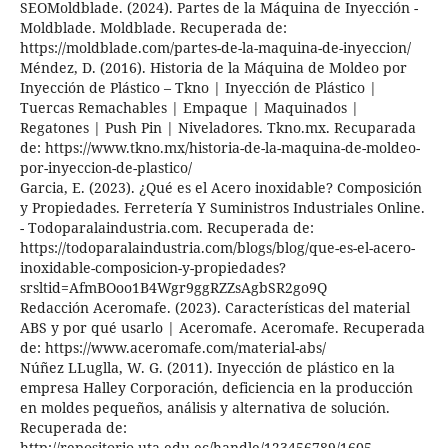
SEOMoldblade. (2024). Partes de la Máquina de Inyección -
Moldblade. Moldblade. Recuperada de:
https://moldblade.com/partes-de-la-maquina-de-inyeccion/
Méndez, D. (2016). Historia de la Máquina de Moldeo por
Inyección de Plástico – Tkno | Inyección de Plástico |
Tuercas Remachables | Empaque | Maquinados |
Regatones | Push Pin | Niveladores. Tkno.mx. Recuparada
de: https://www.tkno.mx/historia-de-la-maquina-de-moldeo-
por-inyeccion-de-plastico/
Garcia, E. (2023). ¿Qué es el Acero inoxidable? Composición
y Propiedades. Ferretería Y Suministros Industriales Online.
- Todoparalaindustria.com. Recuperada de:
https://todoparalaindustria.com/blogs/blog/que-es-el-acero-
inoxidable-composicion-y-propiedades?
srsltid=AfmBOoo1B4Wgr9ggRZZsAgbSR2go9Q
Redacción Aceromafe. (2023). Características del material
ABS y por qué usarlo | Aceromafe. Aceromafe. Recuperada
de: https://www.aceromafe.com/material-abs/
Núñez LLuglla, W. G. (2011). Inyección de plástico en la
empresa Halley Corporación, deficiencia en la producción
en moldes pequeños, análisis y alternativa de solución.
Recuperada de:
http://repositorio.uta.edu.ec/handle/123456789/1605