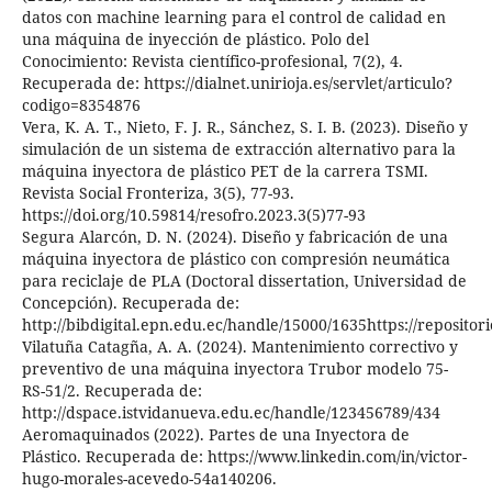
datos con machine learning para el control de calidad en
una máquina de inyección de plástico. Polo del
Conocimiento: Revista científico-profesional, 7(2), 4.
Recuperada de: https://dialnet.unirioja.es/servlet/articulo?
codigo=8354876
Vera, K. A. T., Nieto, F. J. R., Sánchez, S. I. B. (2023). Diseño y
simulación de un sistema de extracción alternativo para la
máquina inyectora de plástico PET de la carrera TSMI.
Revista Social Fronteriza, 3(5), 77-93.
https://doi.org/10.59814/resofro.2023.3(5)77-93
Segura Alarcón, D. N. (2024). Diseño y fabricación de una
máquina inyectora de plástico con compresión neumática
para reciclaje de PLA (Doctoral dissertation, Universidad de
Concepción). Recuperada de:
http://bibdigital.epn.edu.ec/handle/15000/1635https://repositor
Vilatuña Catagña, A. A. (2024). Mantenimiento correctivo y
preventivo de una máquina inyectora Trubor modelo 75-
RS-51/2. Recuperada de:
http://dspace.istvidanueva.edu.ec/handle/123456789/434
Aeromaquinados (2022). Partes de una Inyectora de
Plástico. Recuperada de: https://www.linkedin.com/in/victor-
hugo-morales-acevedo-54a140206.