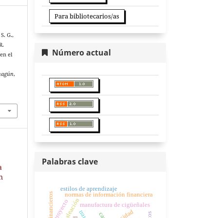
Para bibliotecarios/as
S. G.,
R.
Número actual
en el
ahagún
,
Palabras clave
a
n
estilos de aprendizaje
estados financieros
normas de información financiera
proyecto
manufactura de cigüeñales
tenacidad