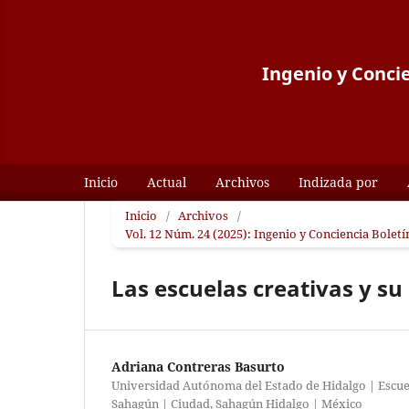
Ingenio y Concie
Inicio
Actual
Archivos
Indizada por
Inicio
/
Archivos
/
Vol. 12 Núm. 24 (2025): Ingenio y Conciencia Bolet
Las escuelas creativas y su
Adriana Contreras Basurto
Universidad Autónoma del Estado de Hidalgo | Escue
Sahagún | Ciudad, Sahagún Hidalgo | México