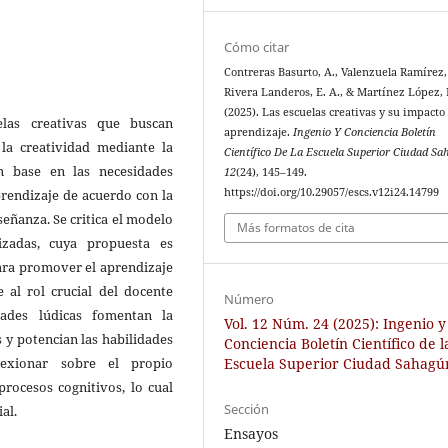
Cómo citar
Contreras Basurto, A., Valenzuela Ramírez, 
Rivera Landeros, E. A., & Martínez López, 
(2025). Las escuelas creativas y su impacto 
elas creativas que buscan
aprendizaje.
Ingenio Y Conciencia Boletín
 la creatividad mediante la
Científico De La Escuela Superior Ciudad S
n base en las necesidades
12
(24), 145–149.
https://doi.org/10.29057/escs.v12i24.14799
prendizaje de acuerdo con la
señanza. Se critica el modelo
Más formatos de cita
izadas, cuya propuesta es
 para promover el aprendizaje
e al rol crucial del docente
Número
ades lúdicas fomentan la
Vol. 12 Núm. 24 (2025): Ingenio y
s y potencian las habilidades
Conciencia Boletín Científico de l
Escuela Superior Ciudad Sahagú
lexionar sobre el propio
rocesos cognitivos, lo cual
Sección
al.
Ensayos