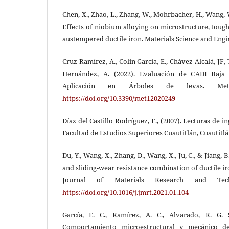
Chen, X., Zhao, L., Zhang, W., Mohrbacher, H., Wang, W
Effects of niobium alloying on microstructure, toug
austempered ductile iron. Materials Science and Engin
Cruz Ramírez, A., Colin García, E., Chávez Alcalá, JF,
Hernández, A. (2022). Evaluación de CADI Baja
Aplicación en Árboles de levas. Met
https://doi.org/10.3390/met12020249
Díaz del Castillo Rodríguez, F., (2007). Lecturas de i
Facultad de Estudios Superiores Cuautitlán, Cuautitlán
Du, Y., Wang, X., Zhang, D., Wang, X., Ju, C., & Jiang, 
and sliding-wear resistance combination of ductile i
Journal of Materials Research and Techn
https://doi.org/10.1016/j.jmrt.2021.01.104
García, E. C., Ramírez, A. C., Alvarado, R. G. 
Comportamiento microestructural y mecánico d