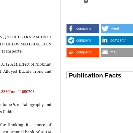
0
compartir
tweet
. A., (2000). EL TRATAMIENTO
compartir
compartir
TO DE LOS MATERIALES EN
 Transporte.
compartir
mail
, A. (2021). Effect of Niobium
f Alloyed Ductile Irons and
10.3390/met11050703
olume 9, metallography and
s Unidos.
or Ranking Resistance of
r Test. Annual book of ASTM