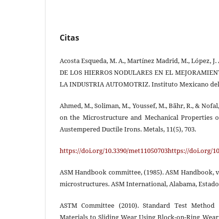
Citas
Acosta Esqueda, M. A., Martínez Madrid, M., López, J
DE LOS HIERROS NODULARES EN EL MEJORAMIEN
LA INDUSTRIA AUTOMOTRIZ. Instituto Mexicano del
Ahmed, M., Soliman, M., Youssef, M., Bähr, R., & Nofal
on the Microstructure and Mechanical Properties o
Austempered Ductile Irons. Metals, 11(5), 703.
https://doi.org/10.3390/met11050703https://doi.org/
ASM Handbook committee, (1985). ASM Handbook, v
microstructures. ASM International, Alabama, Estado
ASTM Committee (2010). Standard Test Method f
Materials to Sliding Wear Using Block-on-Ring Wea