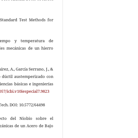
 Standard Test Methods for
tiempo y temperatura de
des mecánicas de un hierro
ez, A., García Serrano, J., &
ro dúctil austemperizado con
iencias básicas e ingenierías
057/icbi.v10iespecial7.9823
nTech. DOI: 10.5772/64498
fecto del Niobio sobre el
cánicas de un Acero de Bajo