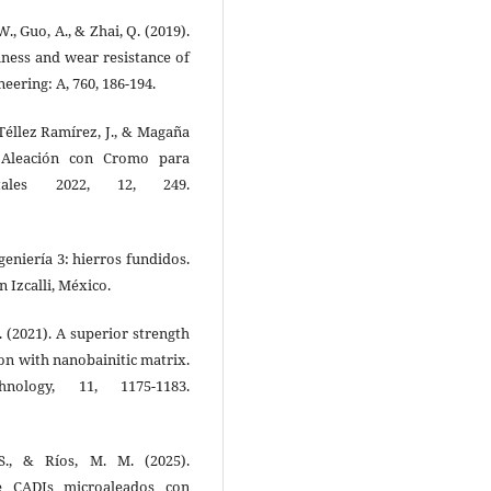
., Guo, A., & Zhai, Q. (2019).
hness and wear resistance of
eering: A, 760, 186-194.
 Téllez Ramírez, J., & Magaña
 Aleación con Cromo para
ales 2022, 12, 249.
ngeniería 3: hierros fundidos.
 Izcalli, México.
B. (2021). A superior strength
ron with nanobainitic matrix.
ology, 11, 1175-1183.
S., & Ríos, M. M. (2025).
e CADIs microaleados con