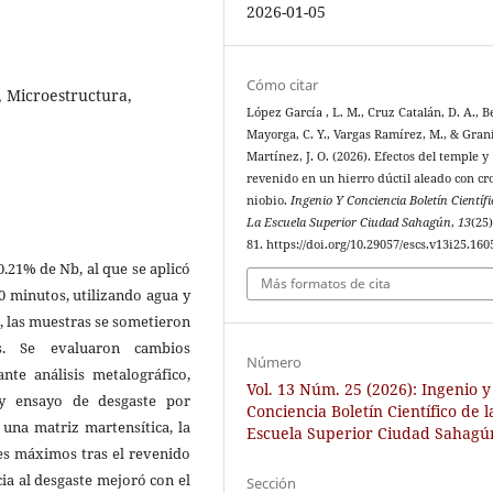
2026-01-05
Cómo citar
, Microestructura,
López García , L. M., Cruz Catalán, D. A., B
Mayorga, C. Y., Vargas Ramírez, M., & Grani
Martínez, J. O. (2026). Efectos del temple y
revenido en un hierro dúctil aleado con c
niobio.
Ingenio Y Conciencia Boletín Científ
La Escuela Superior Ciudad Sahagún
,
13
(25)
81. https://doi.org/10.29057/escs.v13i25.160
0.21% de Nb, al que se aplicó
Más formatos de cita
0 minutos, utilizando agua y
, las muestras se sometieron
. Se evaluaron cambios
Número
nte análisis metalográfico,
Vol. 13 Núm. 25 (2026): Ingenio y
y ensayo de desgaste por
Conciencia Boletín Científico de l
 una matriz martensítica, la
Escuela Superior Ciudad Sahagú
es máximos tras el revenido
cia al desgaste mejoró con el
Sección