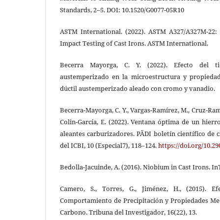
Standards, 2–5. DOI: 10.1520/G0077-05R10
ASTM International. (2022). ASTM A327/A327M-22:
Impact Testing of Cast Irons. ASTM International.
Becerra Mayorga, C. Y. (2022). Efecto del 
austemperizado en la microestructura y propieda
dúctil austemperizado aleado con cromo y vanadio.
Becerra-Mayorga, C. Y., Vargas-Ramírez, M., Cruz-Ramír
Colin-García, E. (2022). Ventana óptima de un hier
aleantes carburizadores. PÄDI boletín científico de c
del ICBI, 10 (Especial7), 118–124.
https://doi.org/10.29
Bedolla-Jacuinde, A. (2016). Niobium in Cast Irons. I
Camero, S., Torres, G., Jiménez, H., (2015). E
Comportamiento de Precipitación y Propiedades Me
Carbono. Tribuna del Investigador, 16(22), 13.