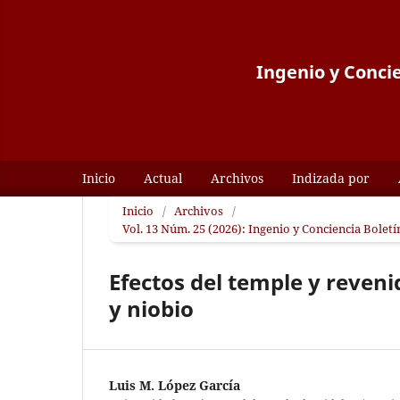
Ingenio y Concie
Inicio
Actual
Archivos
Indizada por
Inicio
/
Archivos
/
Vol. 13 Núm. 25 (2026): Ingenio y Conciencia Bolet
Efectos del temple y reveni
y niobio
Luis M. López García