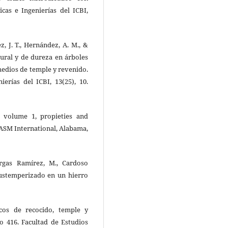
icas e Ingenierías del ICBI,
ez, J. T., Hernández, A. M., &
ural y de dureza en árboles
 medios de temple y revenido.
ierías del ICBI, 13(25), 10.
, volume 1, propieties and
. ASM International, Alabama,
argas Ramírez, M., Cardoso
 austemperizado en un hierro
icos de recocido, temple y
co 416. Facultad de Estudios