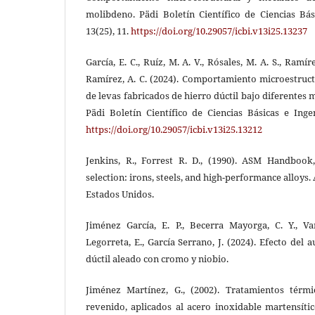
molibdeno. Pädi Boletín Científico de Ciencias Bás
13(25), 11.
https://doi.org/10.29057/icbi.v13i25.13237
García, E. C., Ruíz, M. A. V., Rósales, M. A. S., Ramír
Ramírez, A. C. (2024). Comportamiento microestruct
de levas fabricados de hierro dúctil bajo diferentes
Pädi Boletín Científico de Ciencias Básicas e Ingen
https://doi.org/10.29057/icbi.v13i25.13212
Jenkins, R., Forrest R. D., (1990). ASM Handbook
selection: irons, steels, and high-performance alloys
Estados Unidos.
Jiménez García, E. P., Becerra Mayorga, C. Y., V
Legorreta, E., García Serrano, J. (2024). Efecto del
dúctil aleado con cromo y niobio.
Jiménez Martínez, G., (2002). Tratamientos térm
revenido, aplicados al acero inoxidable martensíti