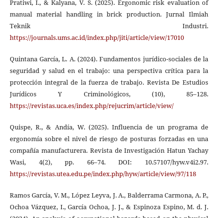
Pratiwi, I., & Kalyana, V. S. (2025). Ergonomic risk evaluation of
manual material handling in brick production. Jurnal Ilmiah
Teknik Industri.
https://journals.ums.ac.id/index.php/jiti/article/view/17010
Quintana García, L. A. (2024). Fundamentos jurídico-sociales de la
seguridad y salud en el trabajo: una perspectiva crítica para la
protección integral de la fuerza de trabajo. Revista De Estudios
Jurídicos Y Criminológicos, (10), 85–128.
https://revistas.uca.es/index.php/rejucrim/article/view/
Quispe, R., & Andía, W. (2025). Influencia de un programa de
ergonomía sobre el nivel de riesgo de posturas forzadas en una
compañía manufacturera. Revista de Investigación Hatun Yachay
Wasi, 4(2), pp. 66–74. DOI: 10.57107/hyw.v4i2.97.
https://revistas.utea.edu.pe/index.php/hyw/article/view/97/118
Ramos García, V. M., López Leyva, J. A., Balderrama Carmona, A. P.,
Ochoa Vázquez, I., García Ochoa, J. J., & Espinoza Espino, M. d. J.