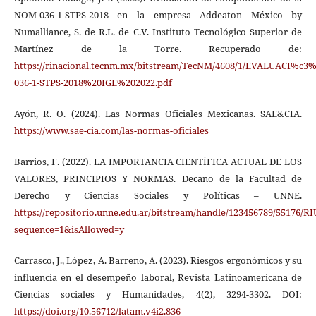
NOM-036-1-STPS-2018 en la empresa Addeaton México by
Numalliance, S. de R.L. de C.V. Instituto Tecnológico Superior de
Martínez de la Torre. Recuperado de:
https://rinacional.tecnm.mx/bitstream/TecNM/4608/1/EVALUA
036-1-STPS-2018%20IGE%202022.pdf
Ayón, R. O. (2024). Las Normas Oficiales Mexicanas. SAE&CIA.
https://www.sae-cia.com/las-normas-oficiales
Barrios, F. (2022). LA IMPORTANCIA CIENTÍFICA ACTUAL DE LOS
VALORES, PRINCIPIOS Y NORMAS. Decano de la Facultad de
Derecho y Ciencias Sociales y Políticas – UNNE.
https://repositorio.unne.edu.ar/bitstream/handle/123456789/55176
sequence=1&isAllowed=y
Carrasco, J., López, A. Barreno, A. (2023). Riesgos ergonómicos y su
influencia en el desempeño laboral, Revista Latinoamericana de
Ciencias sociales y Humanidades, 4(2), 3294-3302. DOI:
https://doi.org/10.56712/latam.v4i2.836