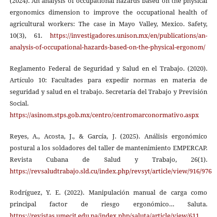
(2024). An analysis of occupational hazards based on the physical
ergonomics dimension to improve the occupational health of
agricultural workers: The case in Mayo Valley, Mexico. Safety,
10(3), 61.
https://investigadores.unison.mx/en/publications/an-
analysis-of-occupational-hazards-based-on-the-physical-ergonom/
Reglamento Federal de Seguridad y Salud en el Trabajo. (2020).
Artículo 10: Facultades para expedir normas en materia de
seguridad y salud en el trabajo. Secretaría del Trabajo y Previsión
Social.
https://asinom.stps.gob.mx/centro/centromarconormativo.aspx
Reyes, A., Acosta, J., & García, J. (2025). Análisis ergonómico
postural a los soldadores del taller de mantenimiento EMPERCAP.
Revista Cubana de Salud y Trabajo, 26(1).
https://revsaludtrabajo.sld.cu/index.php/revsyt/article/view/916/976
Rodríguez, Y. E. (2022). Manipulación manual de carga como
principal factor de riesgo ergonómico… Saluta.
https://revistas.umecit.edu.pa/index.php/saluta/article/view/611