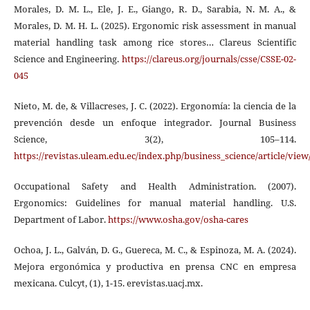
Morales, D. M. L., Ele, J. E., Giango, R. D., Sarabia, N. M. A., &
Morales, D. M. H. L. (2025). Ergonomic risk assessment in manual
material handling task among rice stores… Clareus Scientific
Science and Engineering.
https://clareus.org/journals/csse/CSSE-02-
045
Nieto, M. de, & Villacreses, J. C. (2022). Ergonomía: la ciencia de la
prevención desde un enfoque integrador. Journal Business
Science, 3(2), 105–114.
https://revistas.uleam.edu.ec/index.php/business_science/article/view
Occupational Safety and Health Administration. (2007).
Ergonomics: Guidelines for manual material handling. U.S.
Department of Labor.
https://www.osha.gov/osha-cares
Ochoa, J. L., Galván, D. G., Guereca, M. C., & Espinoza, M. A. (2024).
Mejora ergonómica y productiva en prensa CNC en empresa
mexicana. Culcyt, (1), 1-15. erevistas.uacj.mx.