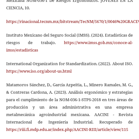
Mexicana NOM-036-1 De Riesgos Ergonómicos. JÓVENES EN LA
CIENCIA, 10.
https://rinacional.tecnm.mx/bitstream/TecNM/5670/1/0046%20
Instituto Mexicano del Seguro Social (IMSS). (2024). Estadísticas de
riesgos de trabajo.
https://www.imss.gob.mx/conoce-al-
imss/estadisticas
International Organization for Standardization. (2022). About ISO.
https://www.iso.org/about-us.html
Matamoros Sánchez, D., García Azpeitia, L., Minero Ramales, M. G.,
& Contreras Cardona, A. (2023). Análisis ergonómico y estrategias
para el cumplimiento de la NOM-036-1-STPS-2018 en tres áreas de
producción y un área administrativa en una empresa
metalmecánica agroindustrial mexicana. AACINI - Revista
Internacional de Ingeniería Industrial. Recuperado de
https://riii.fi.mdp.edu.ar/index.php/AACINI-RIII/article/view/115