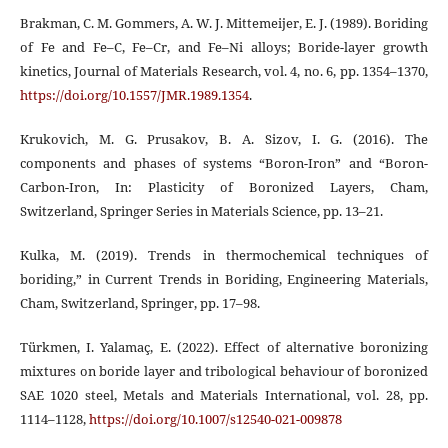
Brakman, C. M. Gommers, A. W. J. Mittemeijer, E. J. (1989). Boriding
of Fe and Fe–C, Fe–Cr, and Fe–Ni alloys; Boride-layer growth
kinetics, Journal of Materials Research, vol. 4, no. 6, pp. 1354–1370,
https://doi.org/10.1557/JMR.1989.1354
.
Krukovich, M. G. Prusakov, B. A. Sizov, I. G. (2016). The
components and phases of systems “Boron-Iron” and “Boron-
Carbon-Iron, In: Plasticity of Boronized Layers, Cham,
Switzerland, Springer Series in Materials Science, pp. 13–21.
Kulka, M. (2019). Trends in thermochemical techniques of
boriding,” in Current Trends in Boriding, Engineering Materials,
Cham, Switzerland, Springer, pp. 17–98.
Türkmen, I. Yalamaç, E. (2022). Effect of alternative boronizing
mixtures on boride layer and tribological behaviour of boronized
SAE 1020 steel, Metals and Materials International, vol. 28, pp.
1114–1128,
https://doi.org/10.1007/s12540-021-009878