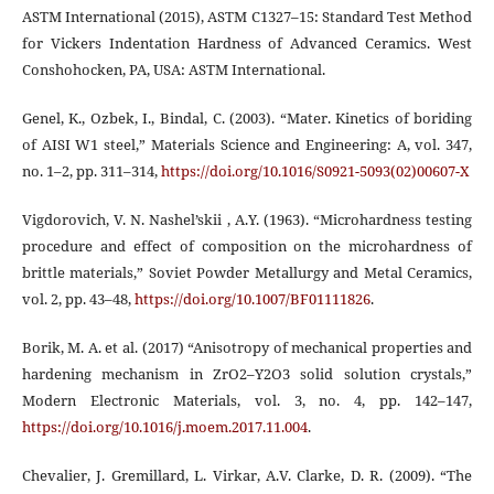
ASTM International (2015), ASTM C1327–15: Standard Test Method
for Vickers Indentation Hardness of Advanced Ceramics. West
Conshohocken, PA, USA: ASTM International.
Genel, K., Ozbek, I., Bindal, C. (2003). “Mater. Kinetics of boriding
of AISI W1 steel,” Materials Science and Engineering: A, vol. 347,
no. 1–2, pp. 311–314,
https://doi.org/10.1016/S0921-5093(02)00607-X
Vigdorovich, V. N. Nashel’skii , A.Y. (1963). “Microhardness testing
procedure and effect of composition on the microhardness of
brittle materials,” Soviet Powder Metallurgy and Metal Ceramics,
vol. 2, pp. 43–48,
https://doi.org/10.1007/BF01111826
.
Borik, M. A. et al. (2017) “Anisotropy of mechanical properties and
hardening mechanism in ZrO2–Y2O3 solid solution crystals,”
Modern Electronic Materials, vol. 3, no. 4, pp. 142–147,
https://doi.org/10.1016/j.moem.2017.11.004
.
Chevalier, J. Gremillard, L. Virkar, A.V. Clarke, D. R. (2009). “The