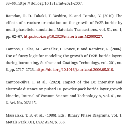
55–66, https:// doi.org/10.1515/mt-2021-2007.
Ramdan, R. D. Takaki, T. Yashiro, K. and Tomita, Y. (2010) The
effects of structure orientation on the growth of Fe2B boride by
multi-phasefield simulation, Materials Transactions, vol. 51, no. 1,
pp. 62–67,
https://doi.org/10.2320/matertrans.M2009227
.
Campos, I. Islas, M. González, E. Ponce, P. and Ramírez, G. (2006).
Use of fuzzy logic for modeling the growth of Fe2B boride layers
during boronizing, Surface and Coatings Technology, vol. 201, no.
6, pp. 2717–2723,
https://doi.org/10.1016/j.surfcoat.2006.05.016
.
Campos-Silva, I. et al., (2023). Impact of the DC intensity and
electrode distance on pulsed DC powder-pack boride layer growth
kinetics, Journal of Vacuum Science and Technology A, vol. 41, no.
6, Art. No. 063115.
Massalski, T. B. et al., (1986). Eds., Binary Phase Diagrams, vol. 1,
Metals Park, OH, USA: ASM, p. 356.