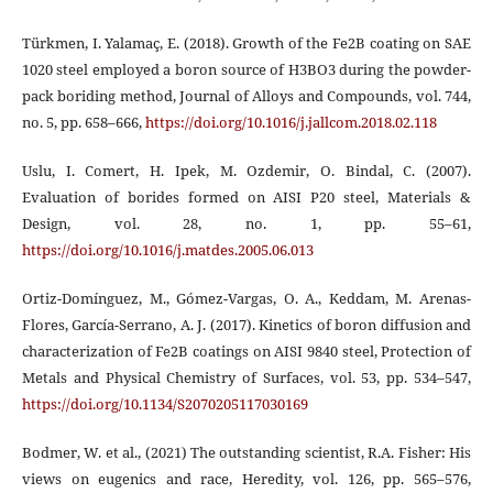
Türkmen, I. Yalamaç, E. (2018). Growth of the Fe2B coating on SAE
1020 steel employed a boron source of H3BO3 during the powder-
pack boriding method, Journal of Alloys and Compounds, vol. 744,
no. 5, pp. 658–666,
https://doi.org/10.1016/j.jallcom.2018.02.118
Uslu, I. Comert, H. Ipek, M. Ozdemir, O. Bindal, C. (2007).
Evaluation of borides formed on AISI P20 steel, Materials &
Design, vol. 28, no. 1, pp. 55–61,
https://doi.org/10.1016/j.matdes.2005.06.013
Ortiz-Domínguez, M., Gómez-Vargas, O. A., Keddam, M. Arenas-
Flores, García-Serrano, A. J. (2017). Kinetics of boron diffusion and
characterization of Fe2B coatings on AISI 9840 steel, Protection of
Metals and Physical Chemistry of Surfaces, vol. 53, pp. 534–547,
https://doi.org/10.1134/S2070205117030169
Bodmer, W. et al., (2021) The outstanding scientist, R.A. Fisher: His
views on eugenics and race, Heredity, vol. 126, pp. 565–576,