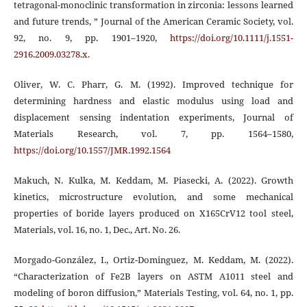
tetragonal-monoclinic transformation in zirconia: lessons learned
and future trends, ” Journal of the American Ceramic Society, vol.
92, no. 9, pp. 1901–1920,
https://doi.org/10.1111/j.1551-
2916.2009.03278.x
.
Oliver, W. C. Pharr, G. M. (1992). Improved technique for
determining hardness and elastic modulus using load and
displacement sensing indentation experiments, Journal of
Materials Research, vol. 7, pp. 1564–1580,
https://doi.org/10.1557/JMR.1992.1564
Makuch, N. Kulka, M. Keddam, M. Piasecki, A. (2022). Growth
kinetics, microstructure evolution, and some mechanical
properties of boride layers produced on X165CrV12 tool steel,
Materials, vol. 16, no. 1, Dec., Art. No. 26.
Morgado-González, I., Ortiz-Dominguez, M. Keddam, M. (2022).
“Characterization of Fe2B layers on ASTM A1011 steel and
modeling of boron diffusion,” Materials Testing, vol. 64, no. 1, pp.