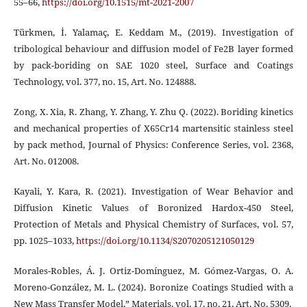
55–66,
https://doi.org/10.1515/mt-2021-2007
Türkmen, İ. Yalamaç, E. Keddam M., (2019). Investigation of
tribological behaviour and diffusion model of Fe2B layer formed
by pack-boriding on SAE 1020 steel, Surface and Coatings
Technology, vol. 377, no. 15, Art. No. 124888.
Zong, X. Xia, R. Zhang, Y. Zhang, Y. Zhu Q. (2022). Boriding kinetics
and mechanical properties of X65Cr14 martensitic stainless steel
by pack method, Journal of Physics: Conference Series, vol. 2368,
Art. No. 012008.
Kayali, Y. Kara, R. (2021). Investigation of Wear Behavior and
Diffusion Kinetic Values of Boronized Hardox-450 Steel,
Protection of Metals and Physical Chemistry of Surfaces, vol. 57,
pp. 1025–1033,
https://doi.org/10.1134/S2070205121050129
Morales-Robles, Á. J. Ortiz-Domínguez, M. Gómez-Vargas, O. A.
Moreno-González, M. L. (2024). Boronize Coatings Studied with a
New Mass Transfer Model,” Materials, vol. 17, no. 21, Art. No. 5309.