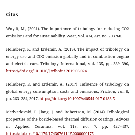
Citas
Woydt, M., (2021). The importance of tribology for reducing CO2
emissions and for sustainability, Wear, vol. 474, Art. no. 203768.
Holmberg, K. and Erdemir, A. (2019). The impact of tribology on
energy use and CO2 emission globally and in combustion engine
and electric cars, Tribology International, vol. 135, pp. 389–396,
https://doi.org/10.1016/j.triboint.2019.03.024
Holmberg, K. and Erdemir, A., (2017). Influence of tribology on
global energy consumption, costs and emissions, Friction, vol. 5,
pp. 263–284, 2017,
https://doi.org/10.1007/s40544-017-0183-5
Medvedovski, E. Jiang, J. and Robertson, M. (2014) Tribological
properties of the boride-based thermal diffusion coatings, Advces
in Applied Ceramics, vol. 113, no. 7, pp. 427–437,
https://doi.org/10.1179/1743676114Y.0000000175