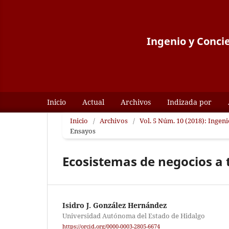
Ingenio y Concie
Inicio
Actual
Archivos
Indizada por
Inicio
/
Archivos
/
Vol. 5 Núm. 10 (2018): Ingen
Ensayos
Ecosistemas de negocios a 
Isidro J. González Hernández
Universidad Autónoma del Estado de Hidalgo
https://orcid.org/0000-0003-2805-6674