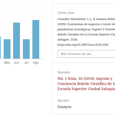
Cómo citar
González Hernández, I. J., & Santana Robles
(2018). Ecosistemas de negocios a través d
plataformas tecnológicas.
Ingenio Y Concien
Boletín Científico De La Escuela Superior Ci
Sahagún
,
5
(10).
https://doi.org/10.29057/ess.v5i10.3326
Más formatos de cita
Número
Vol. 5 Núm. 10 (2018): Ingenio y
Conciencia Boletín Científico de l
Escuela Superior Ciudad Sahagú
Sección
Ensayos