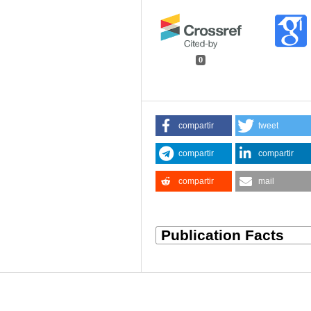
0
compartir
tweet
compartir
compartir
compartir
mail