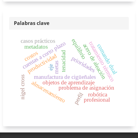
Palabras clave
equilibrio
casos prácticos
cuentas a corto plazo
tratamiento térmico
acero de aleación
comando dual
metadatos
costos
tenacidad
productividad
prioridades
metas
eje
manufactura de cigüeñales
nigel cross
objetos de aprendizaje
almacenamiento
problema de asignación
robótica
perfil
profesional