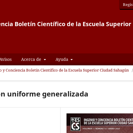
Regis
ncia Boletín Científico de la Escuela Superi
Avisos
Acerca de
Ayuda
io y Conciencia Boletín Científico de la Escuela Superior Ciudad Sahagún
/
ión uniforme generalizada