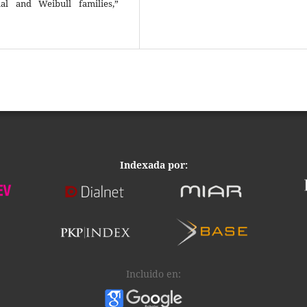
al and Weibull families,”
Indexada por:
Incluido en: