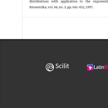
distributions with application to the exponenti
Biometrika, vol. 84, no. 3, pp. 641–652, 1997.