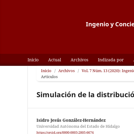
Ingenio y Concie
Inicio
Actual
Archivos
Indizada por
Inicio
/
Archivos
/
Vol. 7 Núm. 13 (2020): Ingen
Artículos
Simulación de la distribuc
Isidro Jesús González-Hernández
Universidad Autónoma del Estado de Hidalgo
https://orcid.org/0000-0003-2805-6674