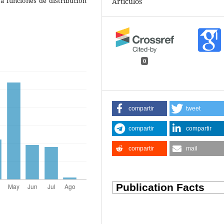
a funciones de distribución
Artículos
0
compartir
tweet
compartir
compartir
compartir
mail