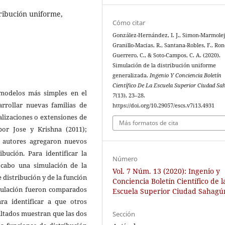
tribución uniforme,
Cómo citar
González-Hernández, I. J., Simon-Marmolejo
Granillo-Macias, R., Santana-Robles, F., Ro
Guerrero, C., & Soto-Campos, C. A. (2020).
Simulación de la distribución uniforme
generalizada.
Ingenio Y Conciencia Boletín
Científico De La Escuela Superior Ciudad S
 modelos más simples en el
7
(13), 23–28.
arrollar nuevas familias de
https://doi.org/10.29057/escs.v7i13.4931
alizaciones o extensiones de
Más formatos de cita
por Jose y Krishna (2011);
 autores agregaron nuevos
bución. Para identificar la
Número
a cabo una simulación de la
Vol. 7 Núm. 13 (2020): Ingenio y
 distribución y de la función
Conciencia Boletín Científico de l
imulación fueron comparados
Escuela Superior Ciudad Sahagú
ara identificar a que otros
ultados muestran que las dos
Sección