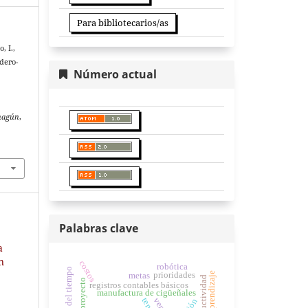
Para bibliotecarios/as
, I.,
ndero-
Número actual
ahagún
,
Palabras clave
a
n
costos
robótica
prioridades
metas
productividad
proyecto
registros contables básicos
manufactura de cigüeñales