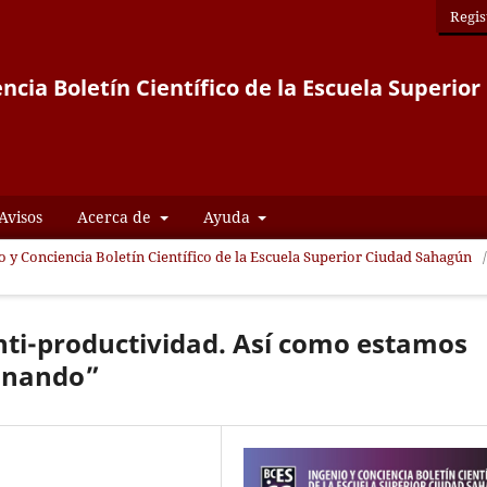
Regis
ncia Boletín Científico de la Escuela Superi
Avisos
Acerca de
Ayuda
io y Conciencia Boletín Científico de la Escuela Superior Ciudad Sahagún
/
anti-productividad. Así como estamos
ionando”