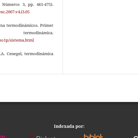
, Números 3, pp. 461-475).
nc.2007.v4.i3.05
stema termodinámicos. Primer
modinámica.
mo1p/sistema.html
Y.A. Cenegel, termodinámica
Indexada por: