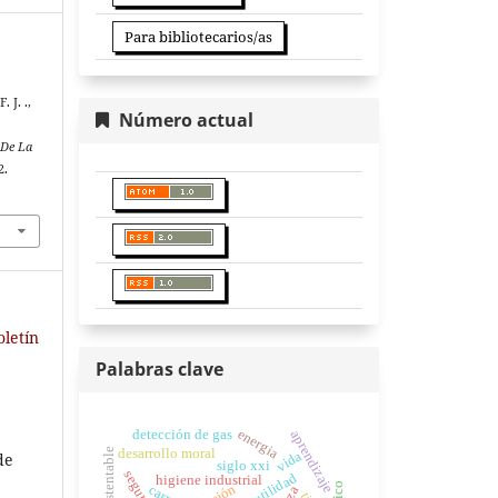
Para bibliotecarios/as
 J. .,
Número actual
 De La
2.
oletín
Palabras clave
energia
detección de gas
aprendizaje
desarrollo moral
vida
de
siglo xxi
utilidad
higiene industrial