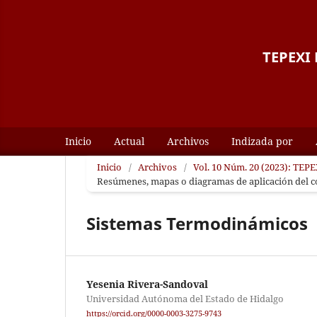
TEPEXI B
Inicio
Actual
Archivos
Indizada por
Inicio
/
Archivos
/
Vol. 10 Núm. 20 (2023): TEPEX
Resúmenes, mapas o diagramas de aplicación del 
Sistemas Termodinámicos
Yesenia Rivera-Sandoval
Universidad Autónoma del Estado de Hidalgo
https://orcid.org/0000-0003-3275-9743