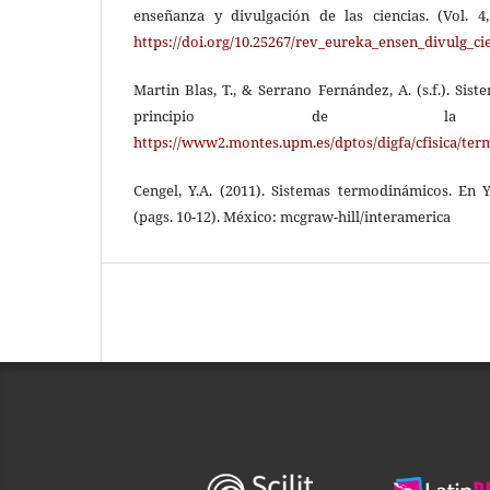
enseñanza y divulgación de las ciencias. (Vol. 4
https://doi.org/10.25267/rev_eureka_ensen_divulg_cie
Martin Blas, T., & Serrano Fernández, A. (s.f.). Si
principio de la ter
https://www2.montes.upm.es/dptos/digfa/cfisica/ter
Cengel, Y.A. (2011). Sistemas termodinámicos. En 
(pags. 10-12). México: mcgraw-hill/interamerica