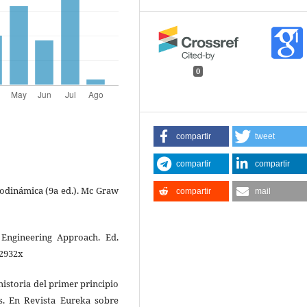
0
compartir
tweet
compartir
compartir
rmodinámica (9a ed.). Mc Graw
compartir
mail
 Engineering Approach. Ed.
52932x
 historia del primer principio
as. En Revista Eureka sobre