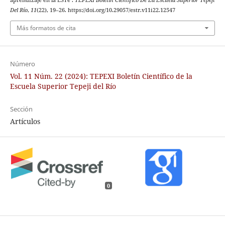
aprendizaje en la ESTe .
TEPEXI Boletín Científico De La Escuela Superior Tepeji
Del Río
,
11
(22), 19–26. https://doi.org/10.29057/estr.v11i22.12547
Más formatos de cita
Número
Vol. 11 Núm. 22 (2024): TEPEXI Boletín Científico de la
Escuela Superior Tepeji del Río
Sección
Artículos
0