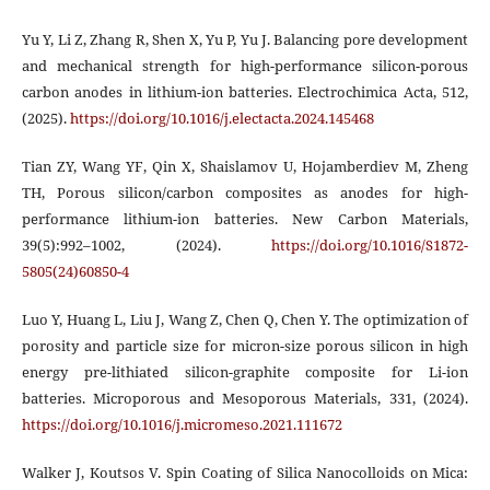
Yu Y, Li Z, Zhang R, Shen X, Yu P, Yu J. Balancing pore development
and mechanical strength for high-performance silicon-porous
carbon anodes in lithium-ion batteries. Electrochimica Acta, 512,
(2025).
https://doi.org/10.1016/j.electacta.2024.145468
Tian ZY, Wang YF, Qin X, Shaislamov U, Hojamberdiev M, Zheng
TH, Porous silicon/carbon composites as anodes for high-
performance lithium-ion batteries. New Carbon Materials,
39(5):992–1002, (2024).
https://doi.org/10.1016/S1872-
5805(24)60850-4
Luo Y, Huang L, Liu J, Wang Z, Chen Q, Chen Y. The optimization of
porosity and particle size for micron-size porous silicon in high
energy pre-lithiated silicon-graphite composite for Li-ion
batteries. Microporous and Mesoporous Materials, 331, (2024).
https://doi.org/10.1016/j.micromeso.2021.111672
Walker J, Koutsos V. Spin Coating of Silica Nanocolloids on Mica: