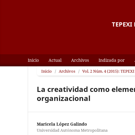
TEPEXI B
Inicio
Actual
Archivos
Indizada por
Inicio
/
Archivos
/
Vol. 2 Núm. 4 (2015): TEPEXI 
La creatividad como elemen
organizacional
Maricela López Galindo
Universidad Autónoma Metropolitana