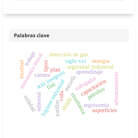
Palabras clave
trabajo
detección de gas
autonomía moral
siglo xxi
energia
biodisel
tipos
seguridad industrial
plan
aprendizaje
acto inseguro
carrera
adiestramiento
escuela
trabajador
capacitación
higiene industrial
físic
petróleo
vida
enseñanza
editorial
utilidad
ebitda
patillas
ergonomía
superficies