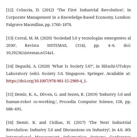
[12] Coluccia, D. (2012) ‘The First Industrial Revolution’, in
Corporate Management in a Knowledge-Based Economy. London:
Palgrave Macmillan, pp. 1760–1870.
[13] Corral, M. M. (2020) ‘Sociedad 5.0 y tecnologías emergentes al
2030’, Revista SISTEMAS, (154), pp. 4–6. doi:
10.29236/sistemas.n154a1.
[14] Deguchi, A. (2020) ‘What Is Society 5.0?’, in Hitachi-UTokyo
Laboratory (eds). Society 5.0. Singapore. Springer. Available at:
https://doi.org/10.1007/978-981-15-2989-4_1
.
[15] Demir, K. A., Döven, G. and Sezen, B. (2019) ‘Industry 5.0 and
human-robot co-working.’, Procedia Computer Science, 158, pp.
688–695.
[16] Demir, K. and Cicibas, H. (2017) ‘The Next Industrial
Revolution: Industry 5.0 and Discussions on Industry’, in 4.0. 4th
International Management Information Systems Conference