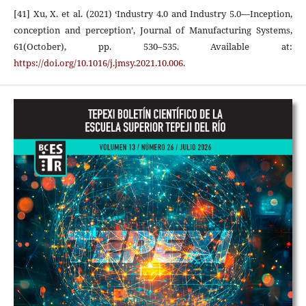
[41] Xu, X. et al. (2021) ‘Industry 4.0 and Industry 5.0—Inception,
conception and perception’, Journal of Manufacturing Systems,
61(October), pp. 530–535. Available at:
https://doi.org/10.1016/j.jmsy.2021.10.006
.