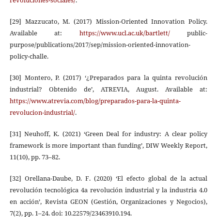
[29] Mazzucato, M. (2017) Mission-Oriented Innovation Policy.
Available at:
https://www.ucl.ac.uk/bartlett/
public-
purpose/publications/2017/sep/mission-oriented-innovation-
policy-challe.
[30] Montero, P. (2017) ‘¿Preparados para la quinta revolución
industrial? Obtenido de’, ATREVIA, August. Available at:
https://www.atrevia.com/blog/preparados-para-la-quinta-
revolucion-industrial/
.
[31] Neuhoff, K. (2021) ‘Green Deal for industry: A clear policy
framework is more important than funding’, DIW Weekly Report,
11(10), pp. 73–82.
[32] Orellana-Daube, D. F. (2020) ‘El efecto global de la actual
revolución tecnológica 4a revolución industrial y la industria 4.0
en acción’, Revista GEON (Gestión, Organizaciones y Negocios),
7(2), pp. 1–24. doi: 10.22579/23463910.194.