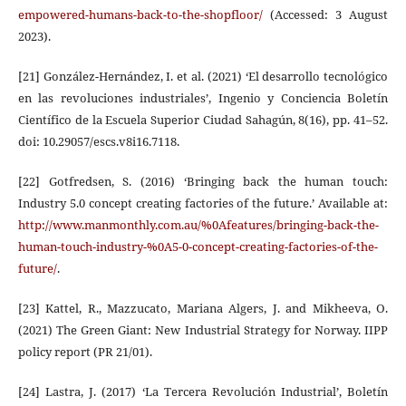
empowered-humans-back-to-the-shopfloor/
(Accessed: 3 August
2023).
[21] González-Hernández, I. et al. (2021) ‘El desarrollo tecnológico
en las revoluciones industriales’, Ingenio y Conciencia Boletín
Científico de la Escuela Superior Ciudad Sahagún, 8(16), pp. 41–52.
doi: 10.29057/escs.v8i16.7118.
[22] Gotfredsen, S. (2016) ‘Bringing back the human touch:
Industry 5.0 concept creating factories of the future.’ Available at:
http://www.manmonthly.com.au/%0Afeatures/bringing-back-the-
human-touch-industry-%0A5-0-concept-creating-factories-of-the-
future/
.
[23] Kattel, R., Mazzucato, Mariana Algers, J. and Mikheeva, O.
(2021) The Green Giant: New Industrial Strategy for Norway. IIPP
policy report (PR 21/01).
[24] Lastra, J. (2017) ‘La Tercera Revolución Industrial’, Boletín