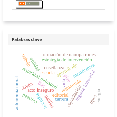
Palabras clave
formación de nanopatrones
trabajo
utilidad
estrategia de intervención
aprendizaje
memristores
enseñanza
seguridad industrial
higiene industrial
escuela
plan
autonomía moral
ergonomía
vida
físic
ebitda
capacitación
acto inseguro
energia
siglo xxi
petróleo
editorial
tipos
patillas
carrera